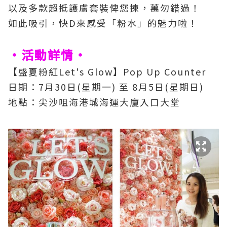
以及多款超抵護膚套裝俾您揀，萬勿錯過！
如此吸引，快
D
來感受「粉水」的魅力啦！
・活動詳情・
【盛夏粉紅
Let's Glow
】
Pop Up Counter
日期：
7
月
30
日
(
星期一
)
至
8
月
5
日
(
星期日
)
地點：尖沙咀海港城海運大廈入口大堂