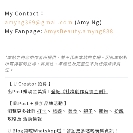
My Contact
：
amyng369@gmail.com
(Amy Ng)
My Fanpage:
AmysBeauty.amyng888
*本站之內容由作者所提供，並不代表本站的立場。因此本站對
所有博客的立場、真實性、準確性及完整性不負任何法律責
任。
【 U Creator 招募 】
出Post賺現金獎賞 l
登記《社群創作有價企劃》
【 睇Post + 參加品牌活動 】
瀏覽更多社群
打卡
丶
旅遊
丶
美食
丶
親子
丶
寵物
丶
扮靚
攻略
及
活動情報
U Blog開咗WhatsApp啦！發掘更多吃喝玩樂資訊！