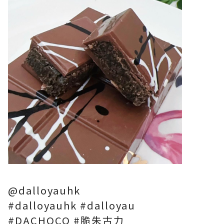
@dalloyauhk
#dalloyauhk #dalloyau
#DACHOCO #脆朱古力