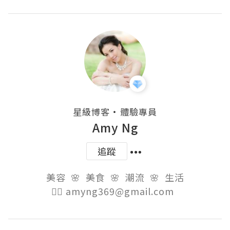
・
星級博客
體驗專員
Amy Ng
追蹤
美容  🌸  美食  🌸  潮流  🌸  生活

👉🏻 amyng369@gmail.com  