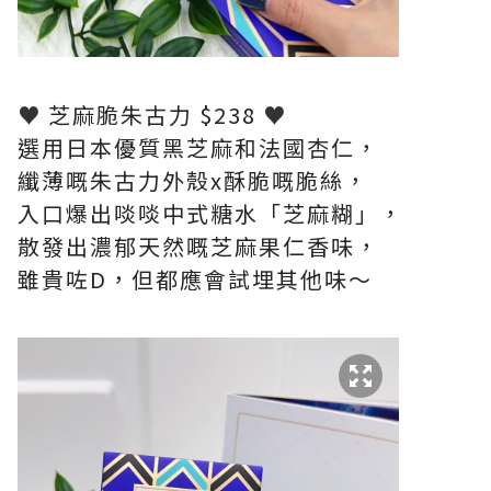
♥
芝麻脆朱古力 $238
♥
選用日本優質黑芝麻和法國杏仁，
纖薄嘅朱古力外殼x酥脆嘅脆絲，
入口爆出啖啖中式糖水「芝麻糊」，
散發出濃郁天然嘅芝麻果仁香味，
雖貴咗D，但都應會試埋其他味～