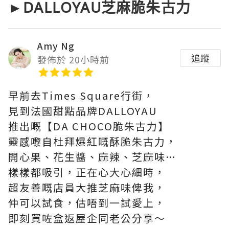
►DALLOYAU芝麻脆朱古力
Amy Ng
追蹤
發佈於 20小時前
早前去Times Square行街，
見到法國甜點品牌DALLOYAU
推出嘅【DA CHOCO脆朱古力】
靈感嚟自杜拜爆紅嘅酥脆朱古力，
開心果、花生醬、麻辣、芝麻味…
樣樣都吸引，正在心大心細時，
超友善嘅店員大推芝麻味俾我，
仲可以試食，估唔到一試愛上，
即刻買咗盒返屋企同老公分享～