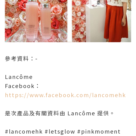
參考資料：
-
Lancôme
Facebook
：
https://www.facebook.com/lancomehk
是次產品及有關資料由
Lancôme
提供。
#lancomehk #letsglow #pinkmoment