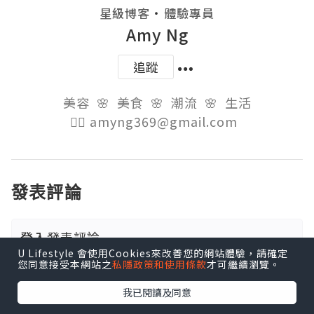
・
星級博客
體驗專員
Amy Ng
追蹤
美容  🌸  美食  🌸  潮流  🌸  生活

👉🏻 amyng369@gmail.com  
發表評論
登入
發表評論
U Lifestyle 會使用Cookies來改善您的網站體驗，請確定
您同意接受本網站之
私隱政策和使用條款
才可繼續瀏覽。
我已閱讀及同意