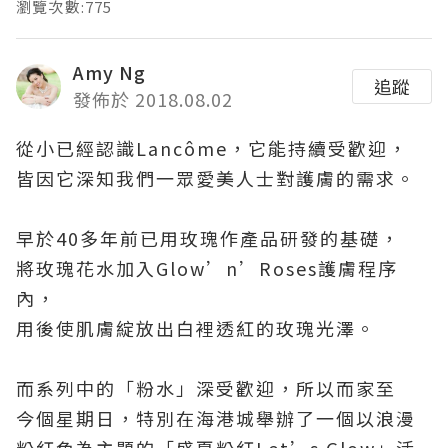
瀏覽次數:775
Amy Ng
追蹤
發佈於 2018.08.02
從小已經認識
Lancôme
，它能持續受歡迎，
皆因它深知我們一眾愛美人士對護膚的需求。
早於
40
多年前已用玫瑰作產品研發的基礎，
將玫瑰花水加入
Glow’n’Roses
護膚程序
內，
用後使肌膚綻放出白裡透紅的玫瑰光澤。
而系列中的「粉水」深受歡迎，所以而家至
今個星期日，特別在海港城舉辦了一個以浪漫