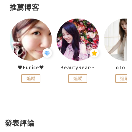
推薦博客
uit
♥Eunice♥
BeautySearch
ToTo 
追蹤
追蹤
追蹤
發表評論