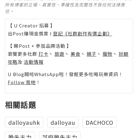
所有博客的立場、真實性、準確性及完整性不負任何法律責
任。
【 U Creator 招募 】
出Post賺現金獎賞 l
登記《社群創作有價企劃》
【 睇Post + 參加品牌活動 】
瀏覽更多社群
打卡
丶
旅遊
丶
美食
丶
親子
丶
寵物
丶
扮靚
攻略
及
活動情報
U Blog開咗WhatsApp啦！發掘更多吃喝玩樂資訊！
Follow 我哋
！
相關話題
dalloyauhk
dalloyau
DACHOCO
脆朱古力
芝麻脆朱古力