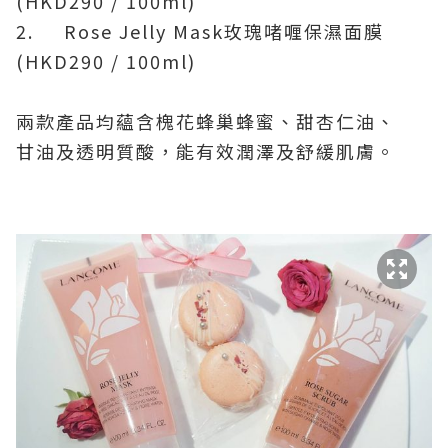
(HKD290 / 100ml)
2.
Rose Jelly Mask
玫瑰啫喱保濕面膜
(HKD290 / 100ml)
兩款產品均蘊含槐花蜂巢蜂蜜、甜杏仁油、
甘油及透明質酸，能有效潤澤及舒緩肌膚。