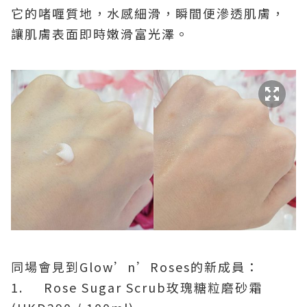
它的啫喱質地，水感細滑，瞬間便滲透肌膚，
讓肌膚表面即時嫩滑富光澤。
同場會見到
Glow’n’Roses
的新成員：
1.
Rose Sugar Scrub
玫瑰糖粒磨砂霜