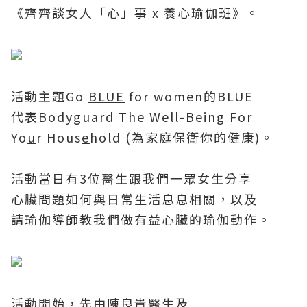
《齊齊談女人「心」事
x
養心瑜伽班》。
活動主題
Go
BLUE
for women
的
BLUE
代表
B
odyguard The Wel
l
-Being For
Yo
u
r Hous
e
hold (
為家庭保衛你的健康
)
。
活動當日有
3
位醫生跟我們一眾女生分享
心臟問題如何與日常生活息息相關，以及
請瑜伽導師教我們做有益心臟的瑜伽動作。
活動開始，先由陳良貴醫生及