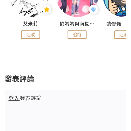
點滴
艾米莉
儍媽媽與兩隻小魔怪之家
追蹤
追蹤
追蹤
發表評論
登入
發表評論