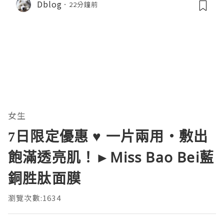
Dblog
22分鐘前
女生
7日限定優惠 ♥ 一片兩用・敷出
飽滿透亮肌！►Miss Bao Bei藍
銅胜肽面膜
瀏覽次數:1634