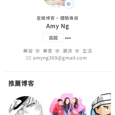
・
星級博客
體驗專員
Amy Ng
追蹤
美容  🌸  美食  🌸  潮流  🌸  生活

👉🏻 amyng369@gmail.com  
推薦博客