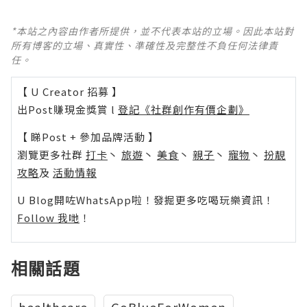
*本站之內容由作者所提供，並不代表本站的立場。因此本站對
所有博客的立場、真實性、準確性及完整性不負任何法律責
任。
【 U Creator 招募 】
出Post賺現金獎賞 l
登記《社群創作有價企劃》
【 睇Post + 參加品牌活動 】
瀏覽更多社群
打卡
丶
旅遊
丶
美食
丶
親子
丶
寵物
丶
扮靚
攻略
及
活動情報
U Blog開咗WhatsApp啦！發掘更多吃喝玩樂資訊！
Follow 我哋
！
相關話題
healthcare
GoBlueForWomen