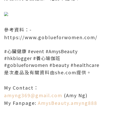
參考資料：
-
https://www.goblueforwomen.com/
#心臟健康
#event
#AmysBeauty
⁠⁠⁠
#hkblogger
#養心瑜伽班
#goblueforwomen
#beauty
#healthcare
是次產品及有關資料由
she.com
提供。
My Contact
：
amyng369@gmail.com
(Amy Ng)
My Fanpage:
AmysBeauty.amyng888