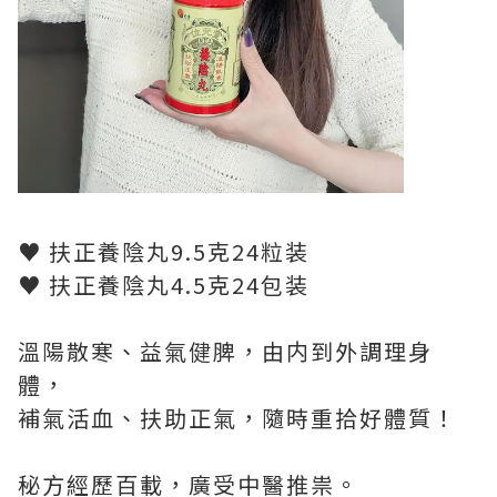
♥ 扶正養陰丸9.5克24粒装
♥ 扶正養陰丸4.5克24包装
溫陽散寒、益氣健脾，由内到外調理身
體，
補氣活血、扶助正氣，隨時重拾好體質！
秘方經歷百載，廣受中醫推祟。