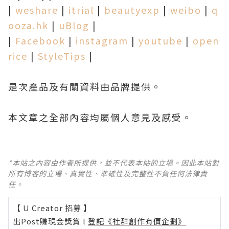
|
weshare
|
itrial
|
beautyexp
|
weibo
|
q
ooza.hk
|
uBlog
|
|
Facebook
|
instagram
|
youtube
|
open
rice
|
StyleTips
|
是次產品及有關資料由品牌提供。
本文章之全部內容均屬個人意見及感受。
*本站之內容由作者所提供，並不代表本站的立場。因此本站對
所有博客的立場、真實性、準確性及完整性不負任何法律責
任。
【 U Creator 招募 】
出Post賺現金獎賞 l
登記《社群創作有價企劃》