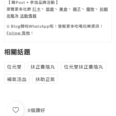
【 睇Post + 參加品牌活動 】
瀏覽更多社群
打卡
丶
旅遊
丶
美食
丶
親子
丶
寵物
丶
扮靚
攻略
及
活動情報
U Blog開咗WhatsApp啦！發掘更多吃喝玩樂資訊！
Follow 我哋
！
相關話題
位元堂
扶正養陰丸
位元堂扶正養陰丸
補氣活血
扶助正氣
0個讚好