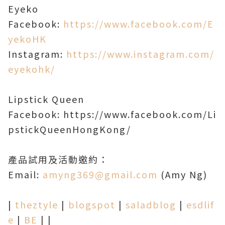
Eyeko
Facebook:
https://www.facebook.com/E
yekoHK
Instagram:
https://www.instagram.com/
eyekohk/
Lipstick Queen
Facebook: https://www.facebook.com/Li
pstickQueenHongKong/
產品試用及活動邀約：
Email:
amyng369@gmail.com
(Amy Ng)
|
theztyle
|
blogspot
|
saladblog
|
esdlif
e
|
BE
| |