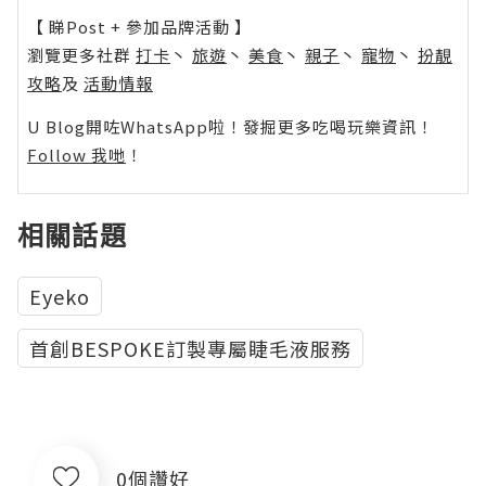
【 睇Post + 參加品牌活動 】
瀏覽更多社群
打卡
丶
旅遊
丶
美食
丶
親子
丶
寵物
丶
扮靚
攻略
及
活動情報
U Blog開咗WhatsApp啦！發掘更多吃喝玩樂資訊！
Follow 我哋
！
相關話題
Eyeko
首創BESPOKE訂製專屬睫毛液服務
0個讚好