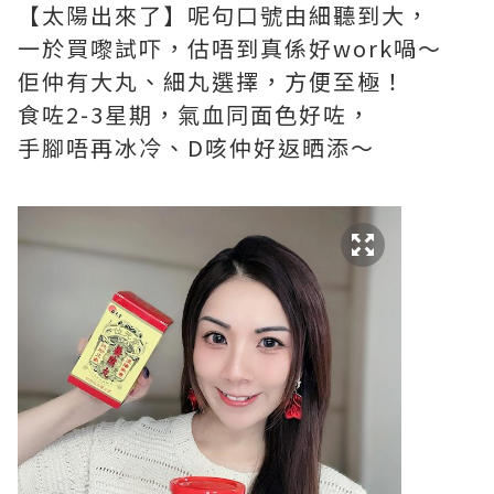
【太陽出來了】呢句口號由細聽到大，
一於買嚟試吓，估唔到真係好work喎～
佢仲有大丸、細丸選擇，方便至極！
食咗2-3星期，氣血同面色好咗，
手腳唔再冰冷、D咳仲好返晒添～