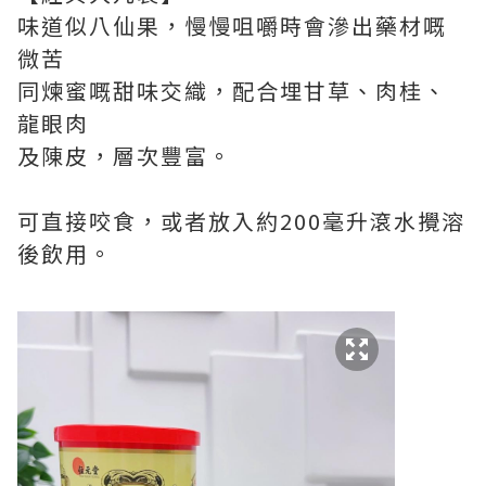
味道似八仙果，慢慢咀嚼時會滲出藥材嘅
微苦
同煉蜜嘅甜味交織，配合埋甘草、肉桂、
龍眼肉
及陳皮，層次豐富。
可直接咬食，或者放入約200毫升滾水攪溶
後飲用。