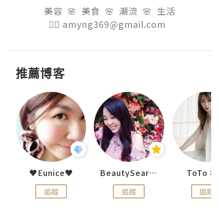
美容  🌸  美食  🌸  潮流  🌸  生活

👉🏻 amyng369@gmail.com  
推薦博客
uit
♥Eunice♥
BeautySearch
ToTo 
追蹤
追蹤
追蹤