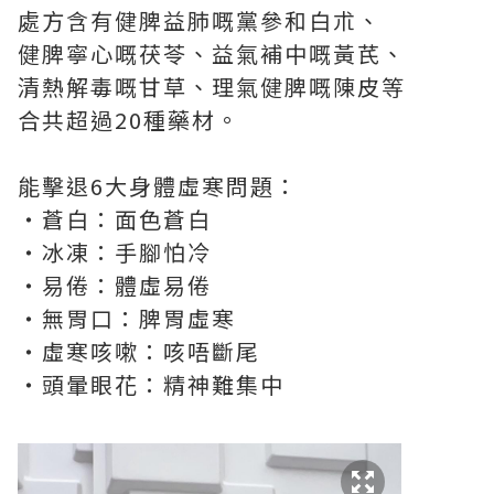
處方含有健脾益肺嘅黨參和白朮、
健脾寧心嘅茯苓、益氣補中嘅黃芪、
清熱解毒嘅甘草、理氣健脾嘅陳皮等
合共超過20種藥材。
能擊退6大身體虛寒問題：
・蒼白：面色蒼白
・冰凍：手腳怕冷
・易倦：體虛易倦
・無胃口：脾胃虛寒
・虛寒咳嗽：咳唔斷尾
・頭暈眼花：精神難集中