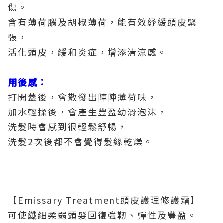
傷。
含有薄荷腦及胡椒薄荷，能有效紓緩頭皮緊
張，
活化頭皮，緩和炎症，增添清涼感。
用後感：
打開蓋後，會散發出陣陣薄荷味，
加水輕揉後，會產生豐盈幼滑泡沫，
洗髮時會感到很輕鬆舒暢，
洗髮2次後都不會覺得髮絲乾燥。
【Emissary Treatment頭皮護理修護霜】
可使纖細柔弱頭髮回復強靭、彈性及豐盈。