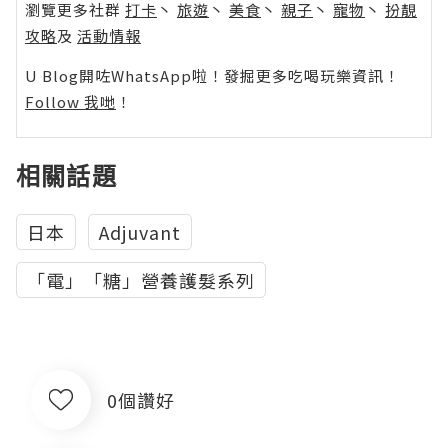
瀏覽更多社群
打卡
丶
旅遊
丶
美食
丶
親子
丶
寵物
丶
扮靚
攻略
及
活動情報
U Blog開咗WhatsApp啦！發掘更多吃喝玩樂資訊！
Follow 我哋
！
相關話題
日本
Adjuvant
「電」「糖」營養護髮系列
0個讚好