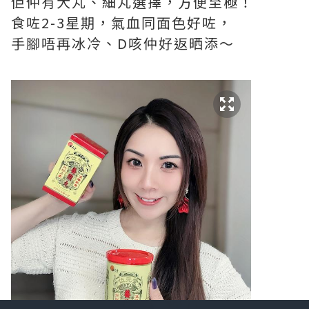
佢仲有大丸、細丸選擇，方便至極！
食咗2-3星期，氣血同面色好咗，
手腳唔再冰冷、D咳仲好返晒添～