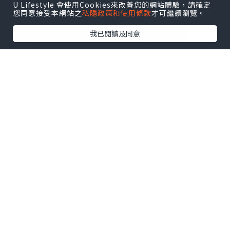
U Lifestyle 會使用Cookies來改善您的網站體驗，請確定
您同意接受本網站之
私隱政策和使用條款
才可繼續瀏覽。
我已閱讀及同意
♥ 扶正養陰丸9.5克24粒装
♥ 扶正養陰丸4.5克24包装
溫陽散寒、益氣健脾，由内到外調理身
體，
補氣活血、扶助正氣，隨時重拾好體質！
秘方經歷百載，廣受中醫推祟。
處方含有健脾益肺嘅黨參和白朮、
健脾寧心嘅茯苓、益氣補中嘅黃芪、