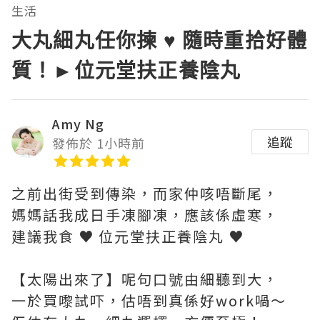
生活
大丸細丸任你揀 ♥ 隨時重拾好體
質！►位元堂扶正養陰丸
Amy Ng
追蹤
發佈於 1小時前
之前出街受到傳染，而家仲咳唔斷尾，
媽媽話我成日手凍腳凍，應該係虛寒，
建議我食 ♥ 位元堂扶正養陰丸 ♥
【太陽出來了】呢句口號由細聽到大，
一於買嚟試吓，估唔到真係好work喎～