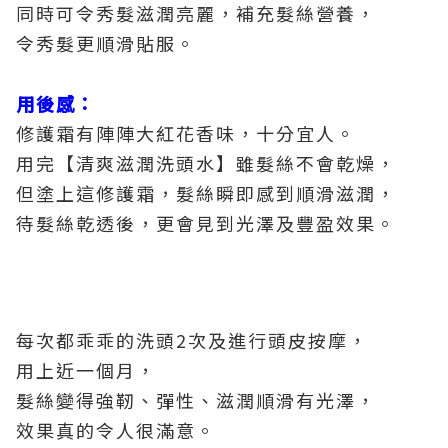
同時可令秀髮滋潤亮麗，補充髮絲營養，
令秀髮更順滑貼服。
用後感：
修護霜有陣陣大紅花香味，十分宜人。
用完【清爽滋潤洗頭水】雖髮絲不會乾燥，
但塗上這修護霜，髮絲瞬即感到順滑滋潤，
待髮絲乾透後，更會見到光澤及豐盈效果。
每次都乖乖的洗頭2次及進行頭皮按摩，
用上近一個月，
髮絲變得強靭、彈性、滋潤順滑有光澤，
效果真的令人很滿意。