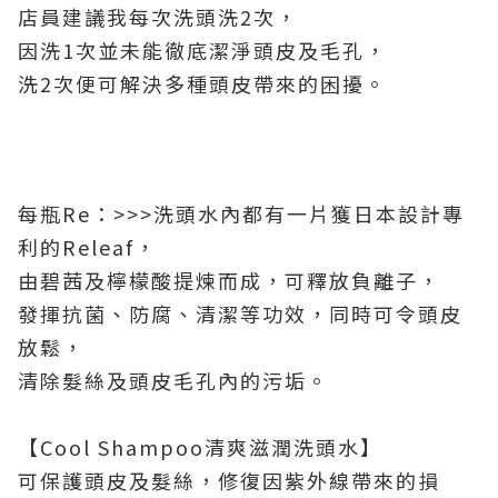
店員建議我每次洗頭洗2次，
因洗1次並未能徹底潔淨頭皮及毛孔，
洗2次便可解決多種頭皮帶來的困擾。
每瓶Re：>>>洗頭水內都有一片獲日本設計專
利的Releaf，
由碧茜及檸檬酸提煉而成，可釋放負離子，
發揮抗菌、防腐、清潔等功效，同時可令頭皮
放鬆，
清除髮絲及頭皮毛孔內的污垢。
【Cool Shampoo清爽滋潤洗頭水】
可保護頭皮及髮絲，修復因紫外線帶來的損