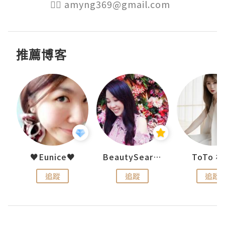
👉🏻 amyng369@gmail.com  
推薦博客
uit
♥Eunice♥
BeautySearch
ToTo 
追蹤
追蹤
追蹤