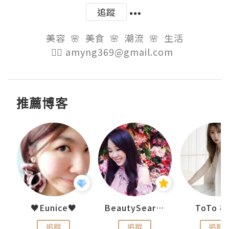
追蹤
美容  🌸  美食  🌸  潮流  🌸  生活

👉🏻 amyng369@gmail.com  
推薦博客
uit
♥Eunice♥
BeautySearch
ToTo 
追蹤
追蹤
追蹤