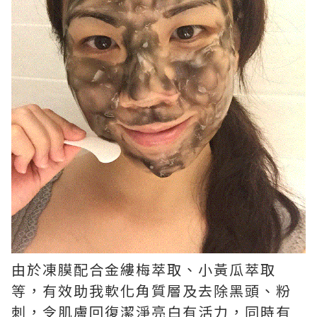
由於凍膜配合金縷梅萃取、小黃瓜萃取
等，有效助我軟化角質層及去除黑頭、粉
刺，令肌膚回復潔淨亮白有活力，同時有