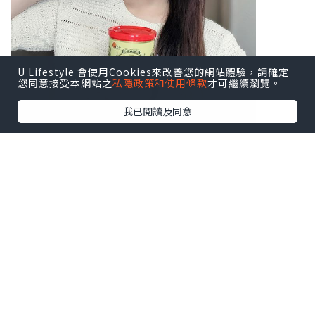
U Lifestyle 會使用Cookies來改善您的網站體驗，請確定
您同意接受本網站之
私隱政策和使用條款
才可繼續瀏覽。
我已閱讀及同意
♥ 扶正養陰丸9.5克24粒装
♥ 扶正養陰丸4.5克24包装
溫陽散寒、益氣健脾，由内到外調理身
體，
補氣活血、扶助正氣，隨時重拾好體質！