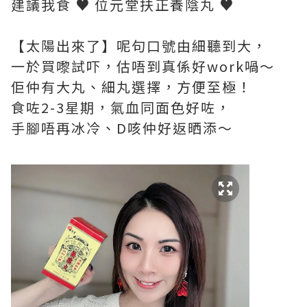
建議我食 ♥ 位元堂扶正養陰丸 ♥
【太陽出來了】呢句口號由細聽到大，
一於買嚟試吓，估唔到真係好work喎～
佢仲有大丸、細丸選擇，方便至極！
食咗2-3星期，氣血同面色好咗，
手腳唔再冰冷、D咳仲好返晒添～