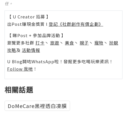
任。
【 U Creator 招募 】
出Post賺現金獎賞 l
登記《社群創作有價企劃》
【 睇Post + 參加品牌活動 】
瀏覽更多社群
打卡
丶
旅遊
丶
美食
丶
親子
丶
寵物
丶
扮靚
攻略
及
活動情報
U Blog開咗WhatsApp啦！發掘更多吃喝玩樂資訊！
Follow 我哋
！
相關話題
DoMeCare黑裡透白凍膜