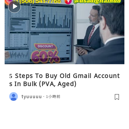
5 Steps To Buy Old Gmail Account
s In Bulk (PVA, Aged)
tyuuuuu
1小時前