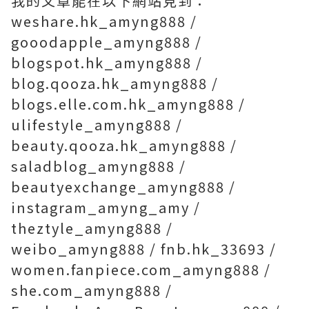
我的文章能在以下網站見到：
weshare.hk_amyng888 /
gooodapple_amyng888 /
blogspot.hk_amyng888 /
blog.qooza.hk_amyng888 /
blogs.elle.com.hk_amyng888 /
ulifestyle_amyng888 /
beauty.qooza.hk_amyng888 /
saladblog_amyng888 /
beautyexchange_amyng888 /
instagram_amyng_amy /
theztyle_amyng888 /
weibo_amyng888 / fnb.hk_33693 /
women.fanpiece.com_amyng888 /
she.com_amyng888 /