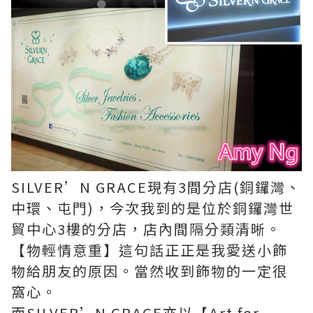
SILVER’N GRACE現有3間分店(銅鑼灣、
中環、屯門)，今次我到的是位於銅鑼灣世
貿中心3樓的分店，店內間隔分類清晰。
【物輕情意重】這句話正正是我愛送小飾
物給朋友的原因。當然收到飾物的一定很
窩心。
而SILVER’N GRACE亦以【Art for