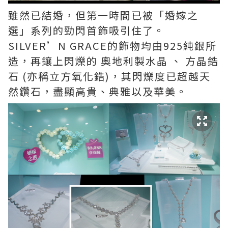
雖然已結婚，但第一時間已被「婚嫁之
選」系列的勁閃首飾吸引住了。
SILVER’N GRACE的飾物均由925純銀所
造，再鑲上閃爍的 奧地利製水晶 、 方晶鋯
石 (亦稱立方氧化鋯)，其閃爍度已超越天
然鑽石，盡顯高貴、典雅以及華美。