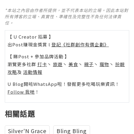
*本站之內容由作者所提供，並不代表本站的立場。因此本站對
所有博客的立場、真實性、準確性及完整性不負任何法律責
任。
【 U Creator 招募 】
出Post賺現金獎賞 l
登記《社群創作有價企劃》
【 睇Post + 參加品牌活動 】
瀏覽更多社群
打卡
丶
旅遊
丶
美食
丶
親子
丶
寵物
丶
扮靚
攻略
及
活動情報
U Blog開咗WhatsApp啦！發掘更多吃喝玩樂資訊！
Follow 我哋
！
相關話題
Silver'N Grace
Bling Bling