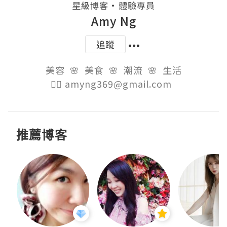
・
星級博客
體驗專員
Amy Ng
追蹤
美容  🌸  美食  🌸  潮流  🌸  生活

👉🏻 amyng369@gmail.com  
推薦博客