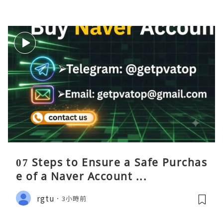
07 Steps to Ensure a Safe Purchas
e of a Naver Account ...
rgtu
3小時前