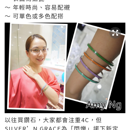
～ 年輕時尚、容易配襯
～ 可單色或多色配搭
以往買鑽石，大家都會注重4C，但
SILVER’N GRACE為「閃爍」諾下新定