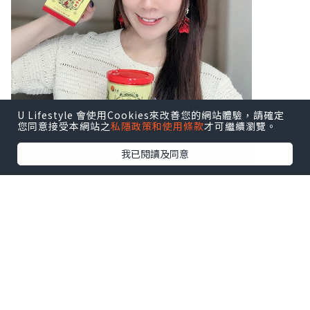
U Lifestyle 會使用Cookies來改善您的網站體驗，請確定
您同意接受本網站之
私隱政策和使用條款
才可繼續瀏覽。
我已閱讀及同意
♥ 扶正養陰丸9.5克24粒装
♥ 扶正養陰丸4.5克24包装
溫陽散寒、益氣健脾，由内到外調理身