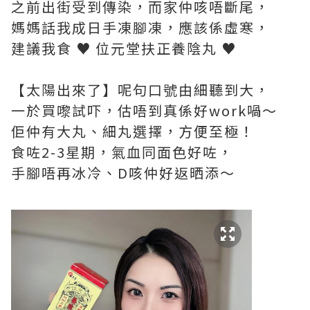
之前出街受到傳染，而家仲咳唔斷尾，
媽媽話我成日手凍腳凍，應該係虛寒，
建議我食 ♥ 位元堂扶正養陰丸 ♥
【太陽出來了】呢句口號由細聽到大，
一於買嚟試吓，估唔到真係好work喎～
佢仲有大丸、細丸選擇，方便至極！
食咗2-3星期，氣血同面色好咗，
手腳唔再冰冷、D咳仲好返晒添～