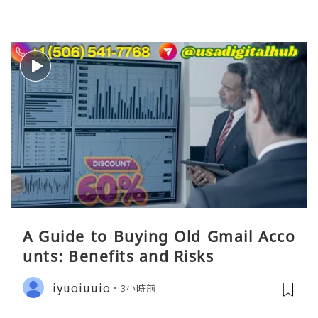
A Guide to Buying Old Gmail Acco
unts: Benefits and Risks
iyuoiuuio
3小時前