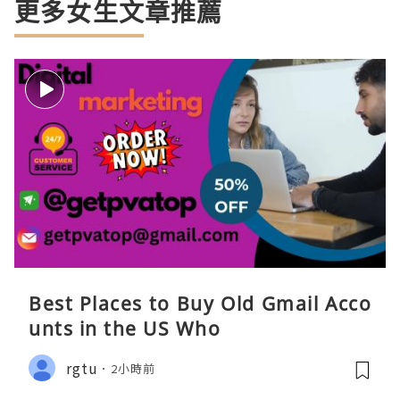
更多女生文章推薦
Best Places to Buy Old Gmail Acco
unts in the US Who
rgtu
2小時前