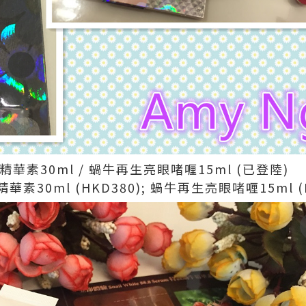
蝸牛精華素30ml / 蝸牛再生亮眼啫喱15ml (已登陸)
30ml (HKD380); 蝸牛再生亮眼啫喱15ml (H