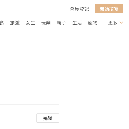
會員登記
開始撰寫
食
旅遊
女生
玩樂
親子
生活
寵物
行山
更多
打卡
追蹤