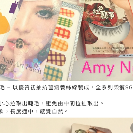
擬真睫毛 – 以優質初抽抗菌涵養絲線製成，全系列榮獲
小心拉取出睫毛，避免由中間拉扯取出。
軟，長度適中，感覺自然。