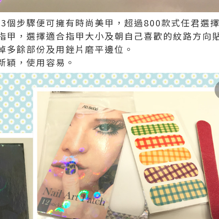
 – 只需3個步驟便可擁有時尚美甲，超過800款式任君選
指甲，選擇適合指甲大小及朝自己喜歡的紋路方向
掉多餘部份及用銼片磨平邊位。
新穎，使用容易。