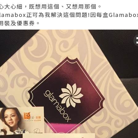
心大心細，既想用這個、又想用那個。
月Glamabox正可為我解決這個問題!因每盒Glama
用裝及優惠券。