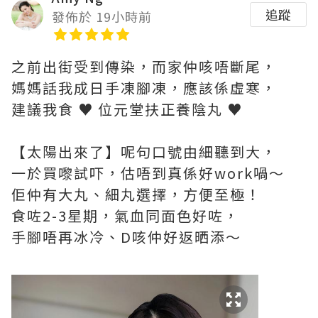
追蹤
發佈於 19小時前
之前出街受到傳染，而家仲咳唔斷尾，
媽媽話我成日手凍腳凍，應該係虛寒，
建議我食 ♥ 位元堂扶正養陰丸 ♥
【太陽出來了】呢句口號由細聽到大，
一於買嚟試吓，估唔到真係好work喎～
佢仲有大丸、細丸選擇，方便至極！
食咗2-3星期，氣血同面色好咗，
手腳唔再冰冷、D咳仲好返晒添～