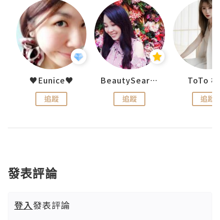
uit
♥Eunice♥
BeautySearch
ToTo 
追蹤
追蹤
追蹤
發表評論
登入
發表評論