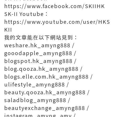
https://www.facebook.com/SKIIHK
SK-II Youtube：
https://www.youtube.com/user/HKS
KII
我的文章能在以下網站見到：
weshare.hk_amyng888 /
gooodapple_amyng888 /
blogspot.hk_amyng888 /
blog.qooza.hk_amyng888 /
blogs.elle.com.hk_amyng888 /
ulifestyle_amyng888 /
beauty.qooza.hk_amyng888 /
saladblog_amyng888 /
beautyexchange_amyng888 /
instagram_amyng_amy /