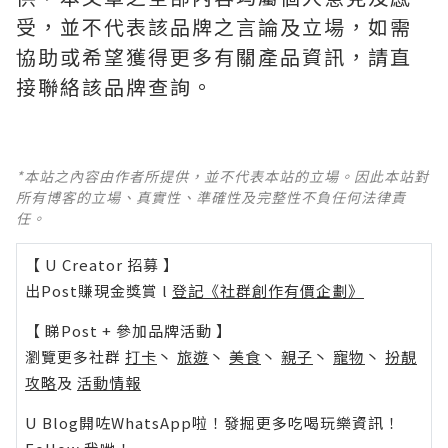
受，並不代表該品牌之言論及立場，如需
協助或希望獲得更多有關產品資訊，請直
接聯絡該品牌查詢。
*本站之內容由作者所提供，並不代表本站的立場。因此本站對
所有博客的立場、真實性、準確性及完整性不負任何法律責
任。
【 U Creator 招募 】
出Post賺現金獎賞 l
登記《社群創作有價企劃》
【 睇Post + 參加品牌活動 】
瀏覽更多社群
打卡
丶
旅遊
丶
美食
丶
親子
丶
寵物
丶
扮靚
攻略
及
活動情報
U Blog開咗WhatsApp啦！發掘更多吃喝玩樂資訊！