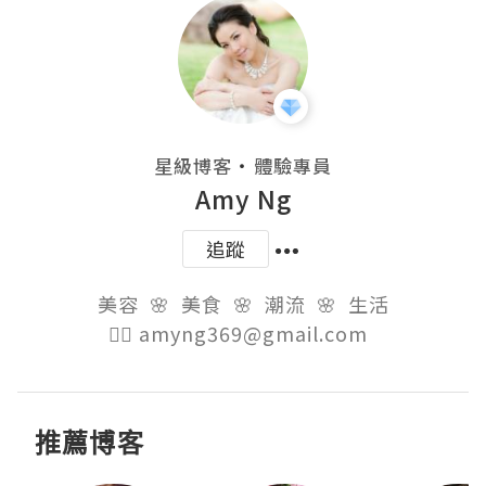
・
星級博客
體驗專員
Amy Ng
追蹤
美容  🌸  美食  🌸  潮流  🌸  生活

👉🏻 amyng369@gmail.com  
推薦博客