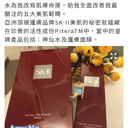
水為我改寫肌膚命運，助我全面改善我最
關注的五大美肌範疇。
亞洲頂級護膚品牌SK-II美肌的秘密就蘊藏
在珍貴的活性成份PiteraTM中，當中的皇
牌產品包括：神仙水及護膚面膜。