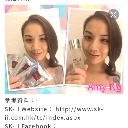
參考資料：-
SK-II Website： http://www.sk-
ii.com.hk/tc/index.aspx
SK-II Facebook：