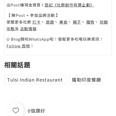
出Post賺現金獎賞 l
登記《社群創作有價企劃》
【 睇Post + 參加品牌活動 】
瀏覽更多社群
打卡
丶
旅遊
丶
美食
丶
親子
丶
寵物
丶
扮靚
攻略
及
活動情報
U Blog開咗WhatsApp啦！發掘更多吃喝玩樂資訊！
Follow 我哋
！
相關話題
Tulsi Indian Restaurant
羅勒印度餐廳
0個讚好