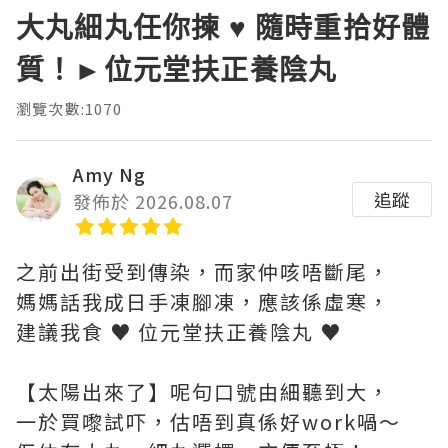
大丸細丸任你揀 ♥ 隨時重拾好體
質！►位元堂扶正養陰丸
瀏覽次數:1070
Amy Ng
追蹤
發佈於 2026.08.07
之前出街受到傳染，而家仲咳唔斷尾，
媽媽話我成日手凍腳凍，應該係虛寒，
建議我食 ♥ 位元堂扶正養陰丸 ♥
【太陽出來了】呢句口號由細聽到大，
一於買嚟試吓，估唔到真係好work喎～