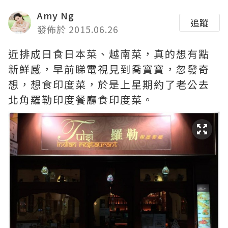
Amy Ng
追蹤
發佈於 2015.06.26
近排成日食日本菜、越南菜，真的想有點
新鮮感，早前睇電視見到喬寶寶，忽發奇
想，想食印度菜，於是上星期約了老公去
北角羅勒印度餐廳食印度菜。