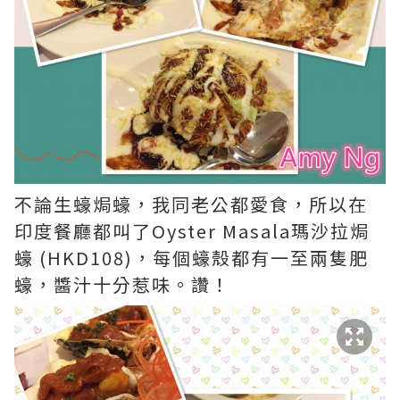
不論生蠔焗蠔，我同老公都愛食，所以在
印度餐廳都叫了Oyster Masala瑪沙拉焗
蠔 (HKD108)，每個蠔殼都有一至兩隻肥
蠔，醬汁十分惹味。讚！