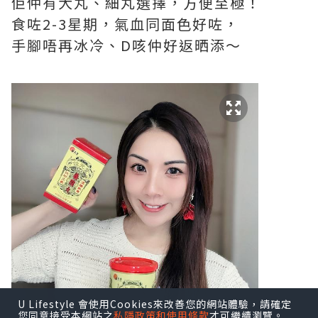
佢仲有大丸、細丸選擇，方便至極！
食咗2-3星期，氣血同面色好咗，
手腳唔再冰冷、D咳仲好返晒添～
U Lifestyle 會使用Cookies來改善您的網站體驗，請確定
您同意接受本網站之
私隱政策和使用條款
才可繼續瀏覽。