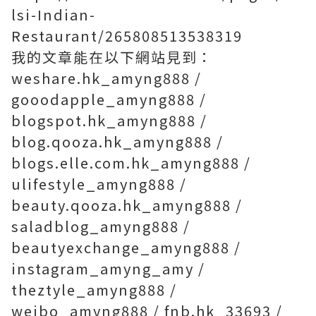
lsi-Indian-
Restaurant/265808513538319
我的文章能在以下網站見到：
weshare.hk_amyng888 /
gooodapple_amyng888 /
blogspot.hk_amyng888 /
blog.qooza.hk_amyng888 /
blogs.elle.com.hk_amyng888 /
ulifestyle_amyng888 /
beauty.qooza.hk_amyng888 /
saladblog_amyng888 /
beautyexchange_amyng888 /
instagram_amyng_amy /
theztyle_amyng888 /
weibo_amyng888 / fnb.hk_33693 /