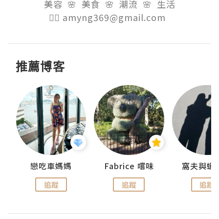
美容  🌸  美食  🌸  潮流  🌸  生活

👉🏻 amyng369@gmail.com  
推薦博客
戀吃車媽媽
Fabrice 嚐味
窩夫與蝦
追蹤
追蹤
追蹤