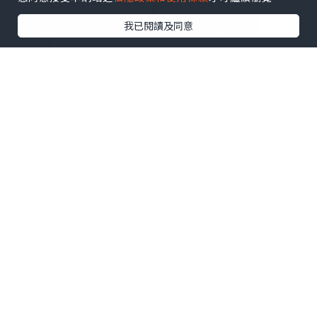
我已閱讀及同意
♥ 扶正養陰丸9.5克24粒装
♥ 扶正養陰丸4.5克24包装
溫陽散寒、益氣健脾，由内到外調理身
體，
補氣活血、扶助正氣，隨時重拾好體質！
秘方經歷百載，廣受中醫推祟。
處方含有健脾益肺嘅黨參和白朮、
健脾寧心嘅茯苓、益氣補中嘅黃芪、