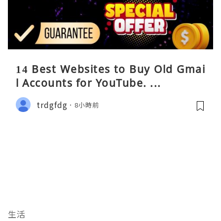
14 Best Websites to Buy Old Gmai
l Accounts for YouTube. ...
trdgfdg
8小時前
生活