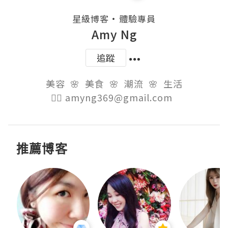
・
星級博客
體驗專員
Amy Ng
追蹤
美容  🌸  美食  🌸  潮流  🌸  生活

👉🏻 amyng369@gmail.com  
推薦博客