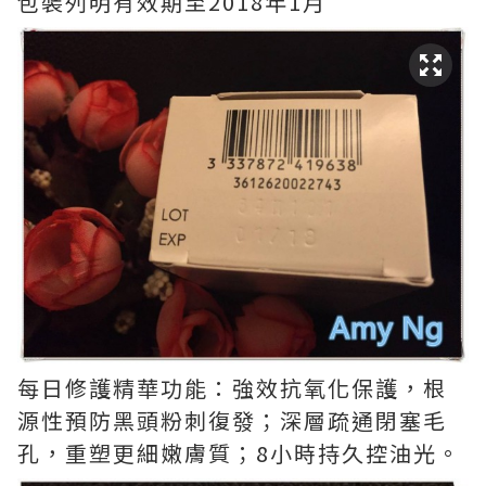
包裝列明有效期至2018年1月
每日修護精華功能：強效抗氧化保護，根
源性預防黑頭粉刺復發；深層疏通閉塞毛
孔，重塑更細嫩膚質；8小時持久控油光。