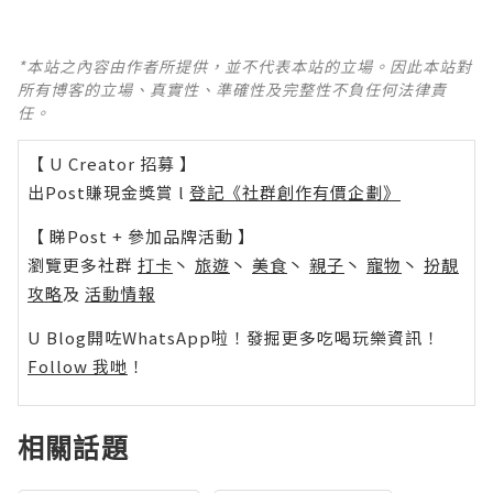
*本站之內容由作者所提供，並不代表本站的立場。因此本站對
所有博客的立場、真實性、準確性及完整性不負任何法律責
任。
【 U Creator 招募 】
出Post賺現金獎賞 l
登記《社群創作有價企劃》
【 睇Post + 參加品牌活動 】
瀏覽更多社群
打卡
丶
旅遊
丶
美食
丶
親子
丶
寵物
丶
扮靚
攻略
及
活動情報
U Blog開咗WhatsApp啦！發掘更多吃喝玩樂資訊！
Follow 我哋
！
相關話題