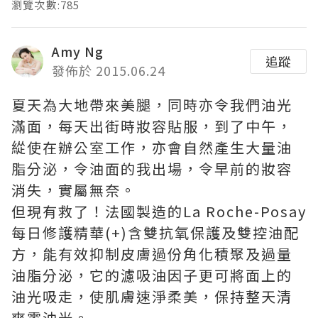
瀏覽次數:785
Amy Ng
追蹤
發佈於 2015.06.24
夏天為大地帶來美腿，同時亦令我們油光
滿面，每天出街時妝容貼服，到了中午，
緃使在辦公室工作，亦會自然產生大量油
脂分泌，令油面的我出場，令早前的妝容
消失，實屬無奈。
但現有救了！法國製造的La Roche-Posay
每日修護精華(+)含雙抗氧保護及雙控油配
方，能有效抑制皮膚過份角化積聚及過量
油脂分泌，它的濾吸油因子更可將面上的
油光吸走，使肌膚速淨柔美，保持整天清
爽零油光。