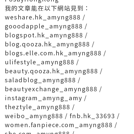
我的文章能在以下網站見到：
weshare.hk_amyng888 /
gooodapple_amyng888 /
blogspot.hk_amyng888 /
blog.qooza.hk_amyng888 /
blogs.elle.com.hk_amyng888 /
ulifestyle_amyng888 /
beauty.qooza.hk_amyng888 /
saladblog_amyng888 /
beautyexchange_amyng888 /
instagram_amyng_amy /
theztyle_amyng888 /
weibo_amyng888 / fnb.hk_33693 /
women.fanpiece.com_amyng888 /
she.com_amyng888 /