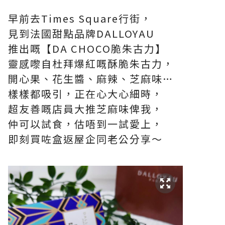
早前去Times Square行街，
見到法國甜點品牌DALLOYAU
推出嘅【DA CHOCO脆朱古力】
靈感嚟自杜拜爆紅嘅酥脆朱古力，
開心果、花生醬、麻辣、芝麻味…
樣樣都吸引，正在心大心細時，
超友善嘅店員大推芝麻味俾我，
仲可以試食，估唔到一試愛上，
即刻買咗盒返屋企同老公分享～