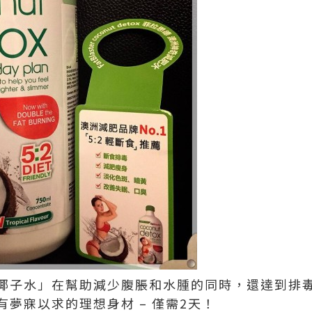
椰子水」在幫助減少腹脹和水腫的同時，還達到排
夢寐以求的理想身材 – 僅需2天！