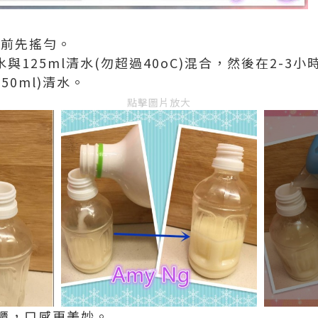
蓋前先搖勻。
椰子水與125ml清水(勿超過40oC)混合，然後在2-3
250ml)清水。
點擊圖片放大
櫃，口感更美妙。