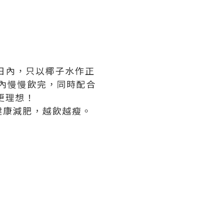
2日內，只以椰子水作正
小時內慢慢飲完，同時配合
更理想！
健康減肥，越飲越瘦。