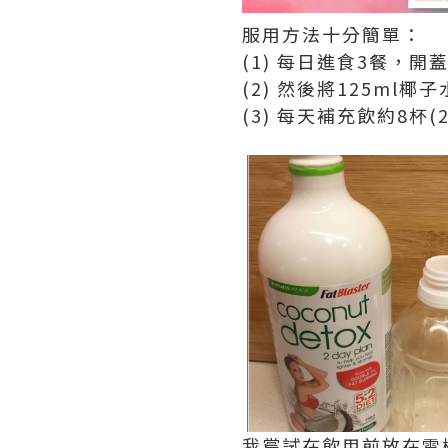
服用方法十分簡單：
(1) 每日進食3餐，開
(2) 然後將125ml
(3) 每天補充飲約8杯(
我嘗試在飲用前放在雪