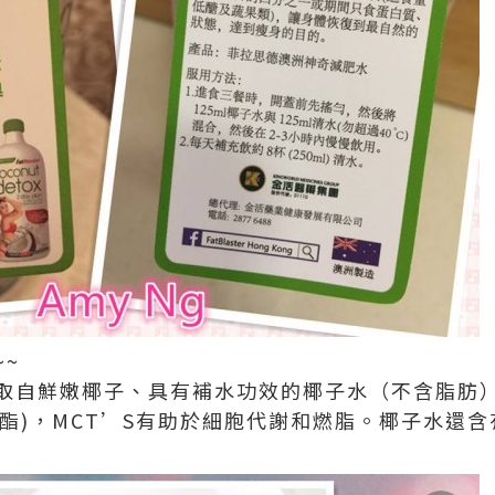
~
取自鮮嫩椰子、具有補水功效的椰子水（不含脂肪
酸酯)，MCT’S有助於細胞代謝和燃脂。椰子水還