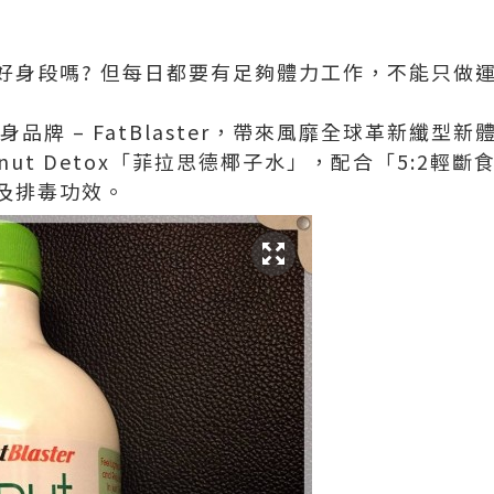
好身段嗎? 但每日都要有足夠體力工作，不能只做
身品牌 – FatBlaster，帶來風靡全球革新纖型新
Coconut Detox「菲拉思德椰子水」，配合「5:2
及排毒功效。