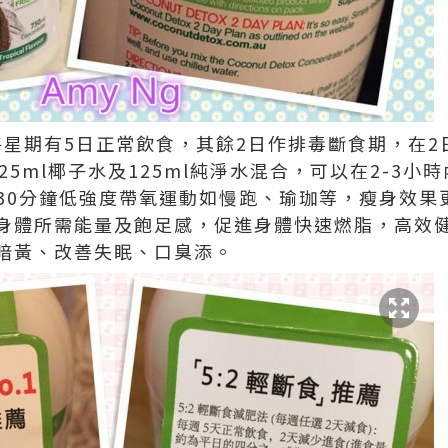
即每星期有5日正常飲食，其餘2日作排毒斷食期，在
25ml椰子水及125ml純淨水混合，可以在2-3
及30分鐘低強度帶氧運動如慢跑、瑜珈等，瘦身效果
身體所需能量及飽足感，促進身體快速燃脂，高效
暗黃、改善失眠、口臭添。