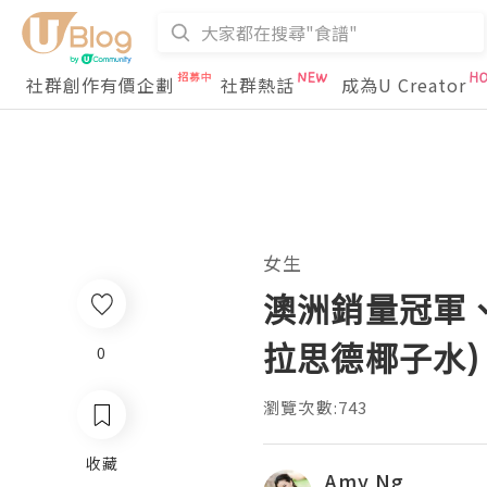
社群創作有價企劃
社群熱話
成為U Creator
女生
澳洲銷量冠軍、2日輕
拉思德椰子水)
0
瀏覽次數:743
收藏
Amy Ng