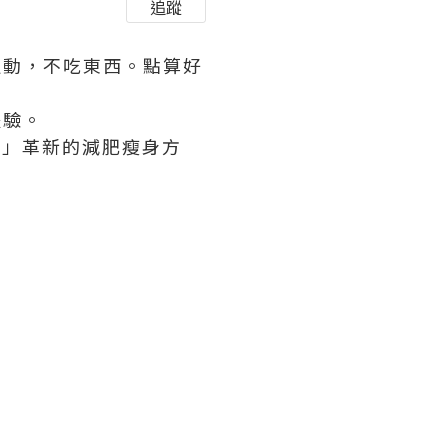
追蹤
運動，不吃東西。點算好
體驗。
輕斷食」革新的減肥瘦身方