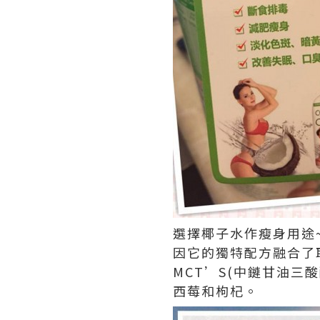
選擇椰子水作瘦身用途~
因它的獨特配方融合了
MCT’S(中鏈甘油三
西莓和枸杞。