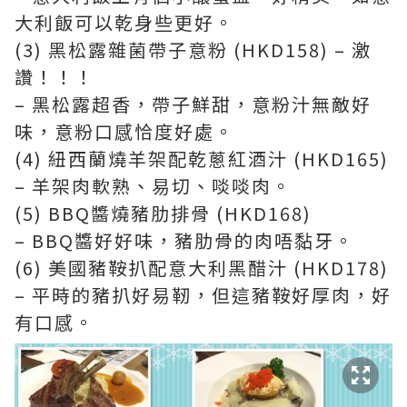
大利飯可以乾身些更好。
(3) 黑松露雜菌帶子意粉 (HKD158) – 激
讚！！！
– 黑松露超香，帶子鮮甜，意粉汁無敵好
味，意粉口感恰度好處。
(4) 紐西蘭燒羊架配乾蔥紅酒汁 (HKD165)
– 羊架肉軟熟、易切、啖啖肉。
(5) BBQ醬燒豬肋排骨 (HKD168)
– BBQ醬好好味，豬肋骨的肉唔黏牙。
(6) 美國豬鞍扒配意大利黑醋汁 (HKD178)
– 平時的豬扒好易靭，但這豬鞍好厚肉，好
有口感。