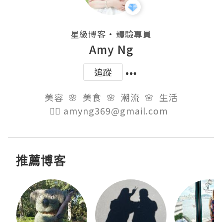
・
星級博客
體驗專員
Amy Ng
追蹤
美容  🌸  美食  🌸  潮流  🌸  生活

👉🏻 amyng369@gmail.com  
推薦博客