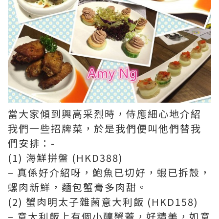
當大家傾到興高采烈時，侍應細心地介紹
我們一些招牌菜，於是我們便叫他們替我
們安排：-
(1) 海鮮拼盤 (HKD388)
– 真係好介紹呀，鮑魚已切好，蝦已拆殼，
螺肉新鮮，麵包蟹膏多肉甜。
(2) 蟹肉明太子雜菌意大利飯 (HKD158)
– 意大利飯上有個小釀蟹蓋，好精美，如意