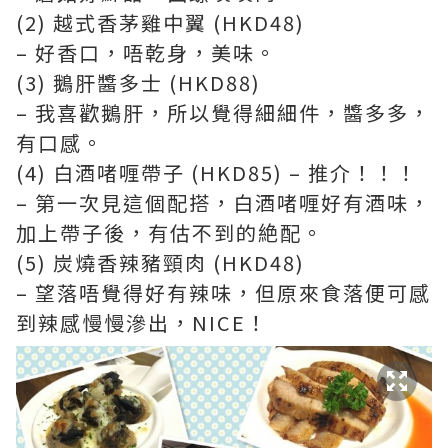
(2) 越式香茅雞中翼 (HKD48)
– 好香口，唔乾身，美味。
(3) 鵝肝醬多士 (HKD88)
– 我喜歡鵝肝，所以覺得細細件，醬多多，
有口感。
(4) 白酒啫喱帶子 (HKD85) – 推介！！！
– 第一次見這個配搭，白酒啫喱好有酒味，
加上帶子後，有估不到的絶配。
(5) 炭燒香辣豬頸肉 (HKD48)
– 望落唔覺得好有辣味，但原來食落便可感
到辣感慢慢滲出，NICE！