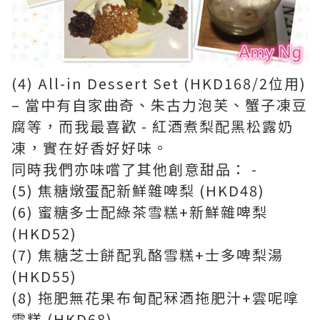
(4) All-in Dessert Set (HKD168/2位用)
– 當中有自家曲奇、朱古力泡芙、蟹子凍豆
腐等，而我最喜歡 - 紅酒煮梨配黑松露奶
凍，實在好香好好味。
同時我們亦味嚐了其他創意甜品： -
(5) 焦糖燉蛋配新鮮雜啤梨 (HKD48)
(6) 蜜糖多士配綠茶雪糕+新鮮雜啤梨
(HKD52)
(7) 焦糖芝士餅配乳酪雪糕+士多啤梨湯
(HKD55)
(8) 拖肥無花果布甸配冧酒拖肥汁+雲呢嗱
雪糕 (HKD68)