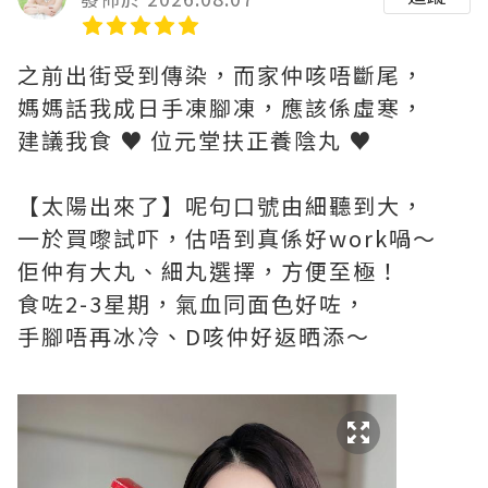
之前出街受到傳染，而家仲咳唔斷尾，
媽媽話我成日手凍腳凍，應該係虛寒，
建議我食 ♥ 位元堂扶正養陰丸 ♥
【太陽出來了】呢句口號由細聽到大，
一於買嚟試吓，估唔到真係好work喎～
佢仲有大丸、細丸選擇，方便至極！
食咗2-3星期，氣血同面色好咗，
手腳唔再冰冷、D咳仲好返晒添～