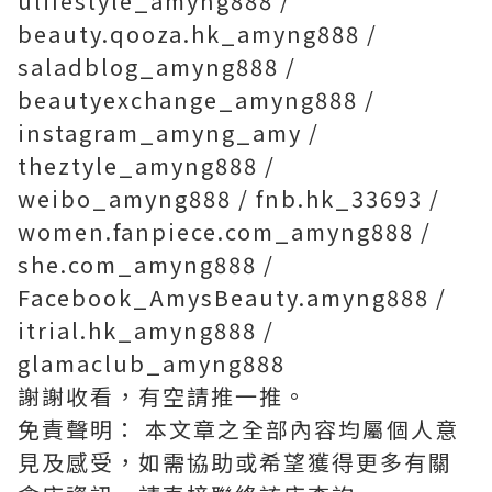
ulifestyle_amyng888 /
beauty.qooza.hk_amyng888 /
saladblog_amyng888 /
beautyexchange_amyng888 /
instagram_amyng_amy /
theztyle_amyng888 /
weibo_amyng888 / fnb.hk_33693 /
women.fanpiece.com_amyng888 /
she.com_amyng888 /
Facebook_AmysBeauty.amyng888 /
itrial.hk_amyng888 /
glamaclub_amyng888
謝謝收看，有空請推一推。
免責聲明： 本文章之全部內容均屬個人意
見及感受，如需協助或希望獲得更多有關