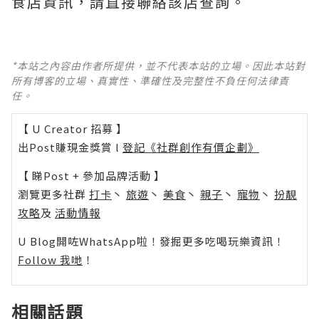
食店資訊，請直接聯絡該店查詢。
*本站之內容由作者所提供，並不代表本站的立場。因此本站對
所有博客的立場、真實性、準確性及完整性不負任何法律責
任。
【 U Creator 招募 】
出Post賺現金獎賞 l
登記《社群創作有價企劃》
【 睇Post + 參加品牌活動 】
瀏覽更多社群
打卡
丶
旅遊
丶
美食
丶
親子
丶
寵物
丶
扮靚
攻略
及
活動情報
U Blog開咗WhatsApp啦！發掘更多吃喝玩樂資訊！
Follow 我哋
！
相關話題