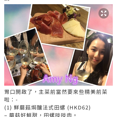
胃口開啟了，主菜前當然要來些精美前菜
啦：-
(1) 鮮蘑菇焗釀法式田螺 (HKD62)
– 蘑菇好鮮甜，田螺啖啖肉。