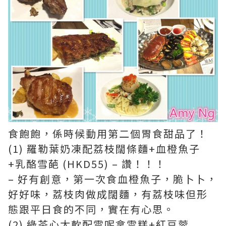
食飽飽，係時候動用第二個胃食甜品了！
(1) 羅勒葉奶凍配荔枝闊條麵+血橙魚子
+乳酪雪葩 (HKD55) – 讚！！！
– 好有創意，第一次食血橙魚子，脆卜卜，
好好味，荔枝肉做成闊麵，有荔枝味但形
態跟平日食的不同，實在有心思。
(2) 綠茶心太軟配雲呢拿雪糕+紅豆蓉