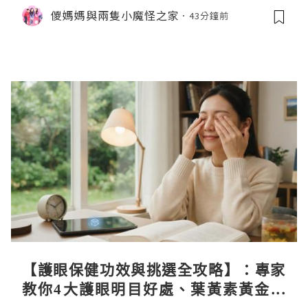
儍媽媽與兩隻小魔怪之家
43分鐘前
【護眼保健功效與挑選全攻略】：專家
教你4大護眼明目好處、葉黃素黃金比
例與挑選秘訣