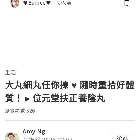
♥Eunice♥
7小時前
生活
大丸細丸任你揀 ♥ 隨時重拾好體
質！►位元堂扶正養陰丸
瀏覽次數:526
Amy Ng
追蹤
發佈於 2026.08.07