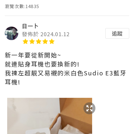
瀏覽次數:14835
日一卜
追蹤
發佈於 2024.01.12
新一年要從新開始~
就連貼身耳機也要換新的!
我揀左超靚又易襯的米白色Sudio E3藍牙
耳機!