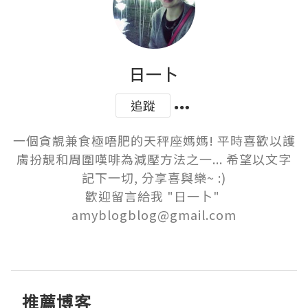
日一卜
追蹤
一個貪靚兼食極唔肥的天秤座媽媽! 平時喜歡以護
膚扮靚和周圍嘆啡為減壓方法之一... 希望以文字
記下一切, 分享喜與樂~ :)

歡迎留言給我 "日一卜" 
amyblogblog@gmail.com

推薦博客