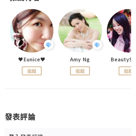
h 夏沫
♥Eunice♥
Amy Ng
追蹤
追蹤
追蹤
發表評論