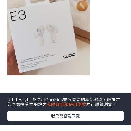
機身輕巧細細~
U Lifestyle 會使用Cookies來改善您的網站體驗，請確定
您同意接受本網站之
私隱政策和使用條款
才可繼續瀏覽。
放入小廢包都絕對冇問題!
呢款最新型號不單配以更高層次的音質~
我已閱讀及同意
最正係有混合式主動降噪功能,