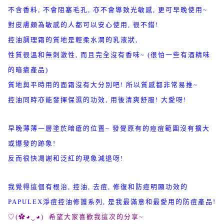
不含香料, 不會阻塞毛孔, 亦不會導致光敏感, 更可早晚使用~
對皮膚頗為敏感的人都可以安心使用, 很不錯!
控油調理霜的質地是輕柔水潤的乳液狀,
性質很溫和無刺激性, 而且完全沒有香味~ (很怕一些有酒精味
的暗瘡產品)
質地與平時用的面霜沒有大分別吧! 所以質感都非常易推~
控油同時亦能發揮保濕的功效, 用後清爽舒服! 大愛呀!
早晚薄薄一層塗於暗瘡的位置~ 發覺原有的痘痘範圍沒有擴大
或爆發的跡象!
反而很快凋謝和泛紅的現象減退呀!
我覺得這個有根治, 控油, 去痘, 修復和防痘明顯功效的
PAPULEX淨痘控油修護系列, 是我最滿意和最愛用的防痘產品!
♡(✿◕‿◕) 希望大家喜歡我這次的分享~