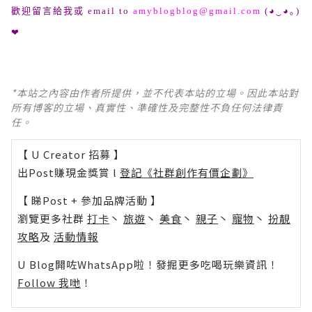
歡迎留言給我或
email to
amyblogblog@gmail.com
(
◕‿◕｡)
❤
*本站之內容由作者所提供，並不代表本站的立場。因此本站對
所有博客的立場、真實性、準確性及完整性不負任何法律責
任。
【 U Creator 招募 】
出Post賺現金獎賞 l
登記《社群創作有價企劃》
【 睇Post + 參加品牌活動 】
瀏覽更多社群
打卡
丶
旅遊
丶
美食
丶
親子
丶
寵物
丶
扮靚
攻略
及
活動情報
U Blog開咗WhatsApp啦！發掘更多吃喝玩樂資訊！
Follow 我哋
！