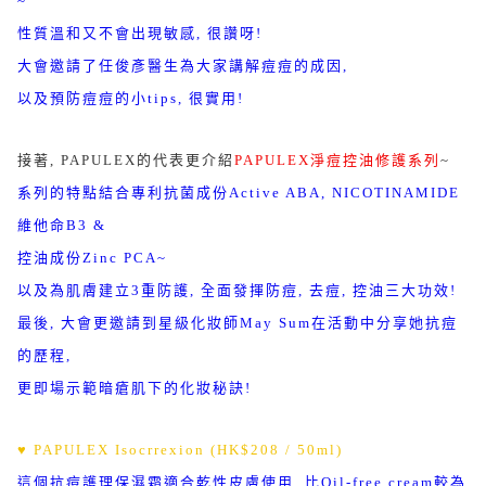
~
性質溫和又不會出現敏感, 很讚呀!
大會邀請了任俊彥醫生為大家講解痘痘的成因,
以及預防痘痘的小tips, 很實用!
接著, PAPULEX的代表更介紹
PAPULEX淨痘控油修護系列
~
系列的特點結合專利抗菌成份Active ABA, NICOTINAMIDE
維他命B3 &
控油成份Zinc PCA~
以及為肌膚建立3重防護, 全面發揮防痘, 去痘, 控油三大功效!
最後, 大會更邀請到星級化妝師May Sum在活動中分享她抗痘
的歷程,
更即場示範暗瘡肌下的化妝秘訣!
♥ PAPULEX Isocrrexion (HK$208 / 50ml)
這個抗痘護理保濕霜適合乾性皮膚使用, 比Oil-free cream較為