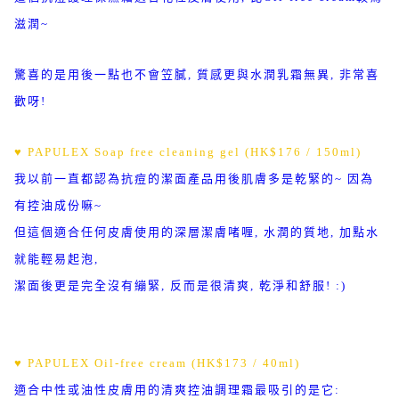
滋潤~
驚喜的是用後一點也不會笠膩, 質感更與水潤乳霜無異, 非常喜
歡呀!
♥ PAPULEX Soap free cleaning gel (HK$176 / 150ml)
我以前一直都認為抗痘的潔面產品用後肌膚多是乾緊的~ 因為
有控油成份嘛~
但這個適合任何皮膚使用的深層潔膚啫喱, 水潤的質地, 加點水
就能輕易起泡,
潔面後更是完全沒有繃緊, 反而是很清爽, 乾淨和舒服! :)
♥ PAPULEX Oil-free cream (HK$173 / 40ml)
適合中性或油性皮膚用的清爽控油調理霜最吸引的是它: