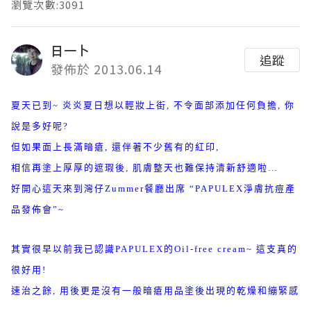
瀏覽次數:3091
日一卜
追蹤
發佈於 2013.06.14
夏天已到~ 炎炎夏日想以輕妝上街, 不令面部添加任何負擔, 你
說是多好呢?
但如果面上長滿暗瘡, 還伴著不少舊有的紅印,
相信再塗上厚厚的遮瑕後, 肌膚整天也難保持清新舒適啦…
好開心這天來到灣仔Zummer餐廳出席 “PAPULEX淨膚抗痘產
品發佈會”~
其實很早以前我已認識PAPULEX的Oil-free cream~ 這支真的
很好用!
速治之餘, 用後更是沒有一般暗瘡用品塗後出現的乾燥和繃緊感