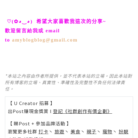
♡
(
✿◕‿◕
)
希望大家喜歡我這次的分享
~
歡迎留言給我或
email
to
amyblogblog@gmail.com
*本站之內容由作者所提供，並不代表本站的立場。因此本站對
所有博客的立場、真實性、準確性及完整性不負任何法律責
任。
【 U Creator 招募 】
出Post賺現金獎賞 l
登記《社群創作有價企劃》
【 睇Post + 參加品牌活動 】
瀏覽更多社群
打卡
丶
旅遊
丶
美食
丶
親子
丶
寵物
丶
扮靚