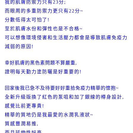
我的肌膚防禦力只有
23
分
;
而眼周的多重防禦力更只有
22
分
~
分數低得太可怕了
!
至於肌膚水份和彈性也是不合格
~
可以想像環境侵害和生活壓力都會是導致肌膚免疫力
減弱的原因
!
幸好肌膚的黑色素問題不算嚴重
,
證明每天勤力塗防曬是好重要的
!
回家後我已急不及待要好好重拾免疫力精華的懷抱
~
全新升級版換了紅色的泵咀和加了銀線的樽身設計
,
感覺比前更專貴
!
精華的質地仍是我最愛的水潤乳液狀
~
質感豐潤易推
,
而且延伸性好高
,