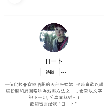
日一卜
追蹤
一個貪靚兼食極唔肥的天秤座媽媽! 平時喜歡以護
膚扮靚和周圍嘆啡為減壓方法之一... 希望以文字
記下一切, 分享喜與樂~ :)

歡迎留言給我 "日一卜" 