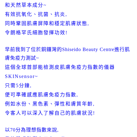
和天然草本成分
~
有效抗氧化、抗菌、抗炎
,
同時鞏固肌膚屏障和穩定肌膚狀態
,
令朗格罕氏細胞發揮功效
!
早前我到了位於銅鑼灣的
Shiseido Beauty Centre
進行肌
膚免疫力測試
~
這個全球首部能檢測皮肌膚免疫力指數的儀器
SKINsensor~
只需
5
分鐘
,
便可準確感應肌膚免疫力指數
,
例如水份、黑色素、彈性和膚質年齡
,
令客人可以深入了解自己的肌膚狀況
!
以
70
分為理想指數來說
,