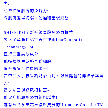
力
,
也會損害肌膚的免疫力
~
令肌膚變得脆弱、乾燥和出現細紋
…
SHISEIDO
全新升級皇牌免疫力精華
,
導入了革命性免疫再生技術
ImuGeneration
TechnologyTM~
匯聚三重高效成分
,
能持續增生朗格罕氏細胞
,
提升膚質至健康的水平
!
當中加入了被譽為能治百病、強身健體的傳統草本藥
方
:
靈芝精華與鳶尾根精華
~
能促進肌膚免疫力細胞增生
!
亦有蘊含多重超卓減壓成分的
Ultimune ComplexTM