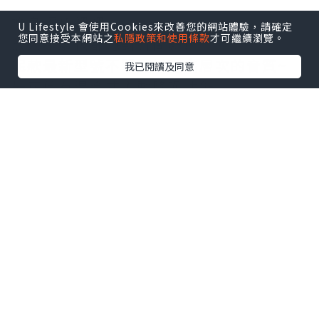
機身輕巧細細~
U Lifestyle 會使用Cookies來改善您的網站體驗，請確定
您同意接受本網站之
私隱政策和使用條款
才可繼續瀏覽。
放入小廢包都絕對冇問題!
呢款最新型號不單配以更高層次的音質~
我已閱讀及同意
最正係有混合式主動降噪功能,
聽歌或講電話都非常清晰!