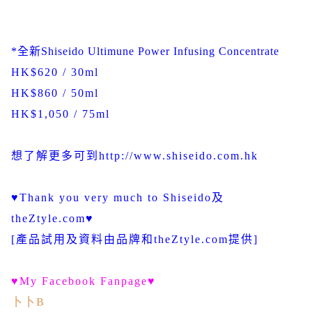
*
全新
Shiseido
Ultimune Power Infusing Concentrate
HK$620 / 30ml
HK$860 / 50ml
HK$1,050 / 75ml
想了解更多可到
http://www.shiseido.com.hk
♥
Thank you very much to Shiseido
及
theZtyle.com
♥
[
產品試用及資料由品牌和
theZtyle.com
提供
]
♥
My Facebook Fanpage
♥
卜卜B