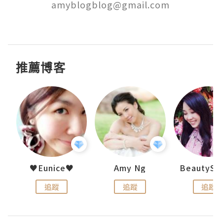
amyblogblog@gmail.com

推薦博客
h 夏沫
♥Eunice♥
Amy Ng
追蹤
追蹤
追蹤