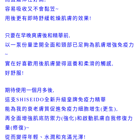
容易吸收又不會黏笠
~
用後更有即時舒緩乾燥肌膚的效果
!
只要在早晚爽膚後和精華前
,
以一泵份量塗開全面和頸部已足夠為肌膚增強免疫力
~
實在好喜歡用後肌膚變得滋養和柔滑的觸感
,
好舒服
!
期待使用一個月多後
,
這支
SHISEIDO
全新升級皇牌免疫力精華
能為我的衰老膚質促進免疫力細胞增生
(
更生
),
再全面增強肌底防禦力
(
強化
)
和啟動肌膚自我修復力
量
(
修復
)~
從而變得年輕、水潤和充滿光澤
!