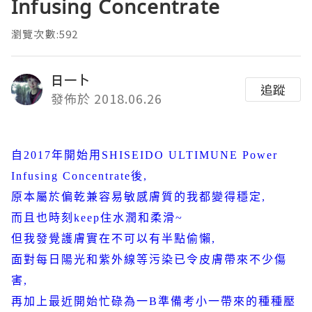
Infusing Concentrate
瀏覽次數:592
日一卜
追蹤
發佈於 2018.06.26
自
2017
年開始用
SHISEIDO ULTIMUNE Power
Infusing Concentrate
後
,
原本屬於偏乾兼容易敏感膚質的我都變得穩定
,
而且也時刻
keep
住水潤和柔滑
~
但我發覺護膚實在不可以有半點偷懶
,
面對每日陽光和紫外線等污染已令皮膚帶來不少傷
害
,
再加上最近開始忙碌為一
B
準備考小一帶來的種種壓