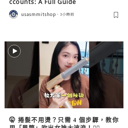
ccounts: A Full Guide
usasmmitshop
3小時前
🤫 捲髮不用燙？只需 4 個步驟，教你
用「風筒」吹出女神大波浪！💇‍♀️