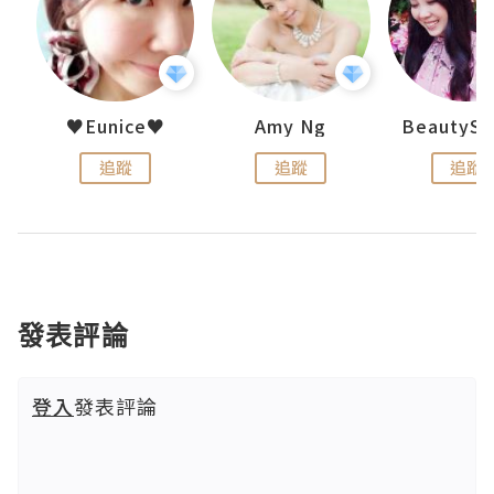
h 夏沫
♥Eunice♥
Amy Ng
追蹤
追蹤
追蹤
發表評論
登入
發表評論