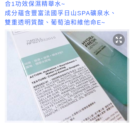
合1功效保濕精華水~
成分蘊含豐富法國孚日山SPA礦泉水、
雙重透明質酸、葡萄油和維他命E~