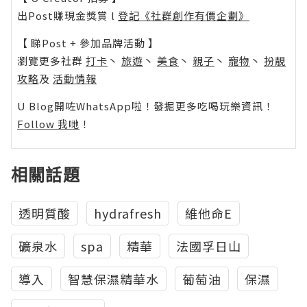
出Post賺現金獎賞 l
登記《社群創作有價企劃》
【 睇Post + 參加品牌活動 】
瀏覽更多社群
打卡
丶
旅遊
丶
美食
丶
親子
丶
寵物
丶
扮靚
攻略
及
活動情報
U Blog開咗WhatsApp啦！發掘更多吃喝玩樂資訊！
Follow 我哋
！
相關話題
透明質酸
hydrafresh
維他命E
礦泉水
spa
精華
法國孚日山
導入
智慧保濕精華水
葡萄油
保濕