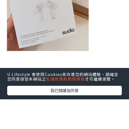
機身輕巧細細~
U Lifestyle 會使用Cookies來改善您的網站體驗，請確定
您同意接受本網站之
私隱政策和使用條款
才可繼續瀏覽。
放入小廢包都絕對冇問題!
呢款最新型號不單配以更高層次的音質~
我已閱讀及同意
最正係有混合式主動降噪功能,
聽歌或講電話都非常清晰!