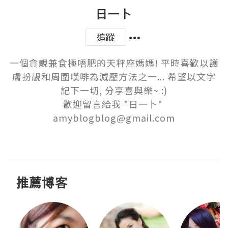
日一卜
追蹤
一個貪靚兼食極唔肥的天秤座媽媽! 平時喜歡以護
膚扮靚和周圍嘆啡為減壓方法之一... 希望以文字
記下一切, 分享喜與樂~ :)

歡迎留言給我 "日一卜" 
amyblogblog@gmail.com

推薦博客