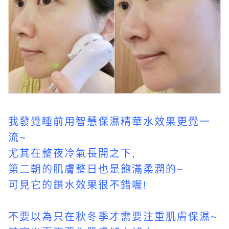
我發覺睡前用智慧保濕精華水效果更覺一
流~
尤其在整夜冷氣長開之下,
第二朝的肌膚整日也是飽滿柔潤的~
可見它的鎖水效果很不錯喔!
不要以為只在秋冬季才需要注重肌膚保濕~