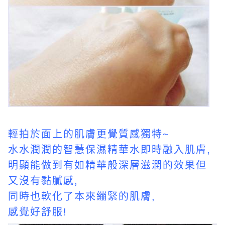
輕拍於面上的肌膚更覺質感獨特~
水水潤潤的智慧保濕精華水即時融入肌膚,
明顯能做到有如精華般深層滋潤的效果但
又沒有黏膩感,
同時也軟化了本來繃緊的肌膚,
感覺好舒服!