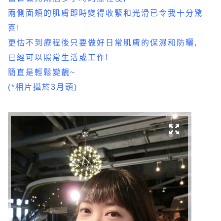
兩側面頰的肌膚即時變得收緊和光滑已令我十分驚
喜!
更估不到療程後只要做好日常肌膚的保濕和防曬,
已經可以照常生活或工作!
簡直是輕鬆變靚~
(*相片攝於3月頭)