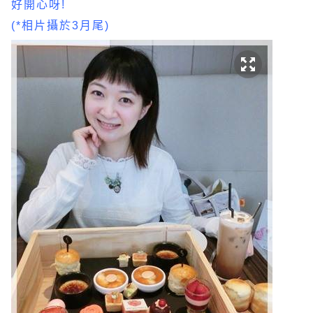
好開心呀!
(*相片攝於3月尾)