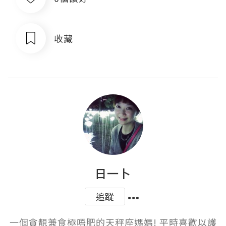
收藏
日一卜
追蹤
一個貪靚兼食極唔肥的天秤座媽媽! 平時喜歡以護