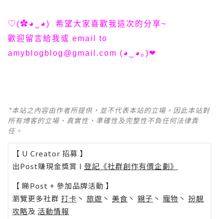
♡(✿◕‿◕) 希望大家喜歡我這次的分享~
歡迎留言給我或 email to
amyblogblog@gmail.com
(◕‿◕｡)❤
*本站之內容由作者所提供，並不代表本站的立場。因此本站對
所有博客的立場、真實性、準確性及完整性不負任何法律責
任。
【 U Creator 招募 】
出Post賺現金獎賞 l
登記《社群創作有價企劃》
【 睇Post + 參加品牌活動 】
瀏覽更多社群
打卡
丶
旅遊
丶
美食
丶
親子
丶
寵物
丶
扮靚
攻略
及
活動情報