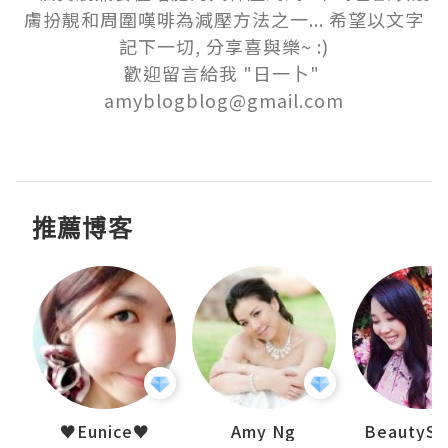
膚扮靚和周圍嘆啡為減壓方法之一... 希望以文字
記下一切, 分享喜與樂~ :)

歡迎留言給我 "日一卜" 
amyblogblog@gmail.com

推薦博客
h 夏沫
♥Eunice♥
Amy Ng