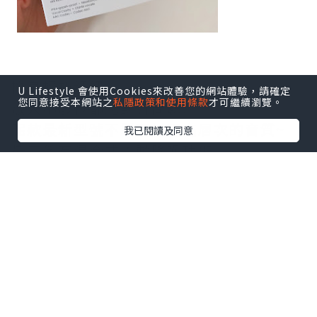
機身輕巧細細~
U Lifestyle 會使用Cookies來改善您的網站體驗，請確定
您同意接受本網站之
私隱政策和使用條款
才可繼續瀏覽。
放入小廢包都絕對冇問題!
呢款最新型號不單配以更高層次的音質~
我已閱讀及同意
最正係有混合式主動降噪功能,
聽歌或講電話都非常清晰!