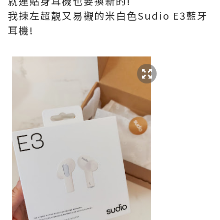
就連貼身耳機也要換新的!
我揀左超靚又易襯的米白色Sudio E3藍牙
耳機!