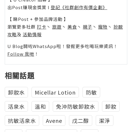
出Post賺現金獎賞 l
登記《社群創作有價企劃》
【 睇Post + 參加品牌活動 】
瀏覽更多社群
打卡
丶
旅遊
丶
美食
丶
親子
丶
寵物
丶
扮靚
攻略
及
活動情報
U Blog開咗WhatsApp啦！發掘更多吃喝玩樂資訊！
Follow 我哋
！
相關話題
卸妝水
Micellar Lotion
防敏
活泉水
溫和
免沖防敏卸妝水
卸妝
抗敏活泉水
Avene
戊二醇
潔淨