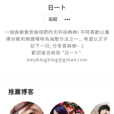
日一卜
追蹤
一個貪靚兼食極唔肥的天秤座媽媽! 平時喜歡以護
膚扮靚和周圍嘆啡為減壓方法之一... 希望以文字
記下一切, 分享喜與樂~ :)

歡迎留言給我 "日一卜" 
amyblogblog@gmail.com

推薦博客