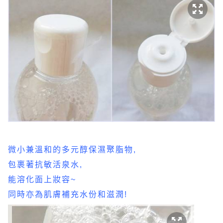
微小兼溫和的多元醇保濕聚脂物,
包裹著抗敏活泉水,
能溶化面上妝容~
同時亦為肌膚補充水份和滋潤!