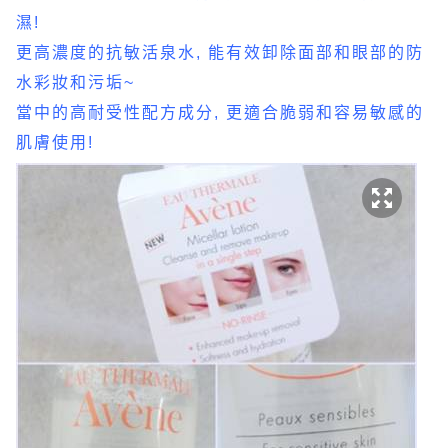
濕!
更高濃度的抗敏活泉水, 能有效卸除面部和眼部的防
水彩妝和污垢~
當中的高耐受性配方成分, 更適合脆弱和容易敏感的
肌膚使用!