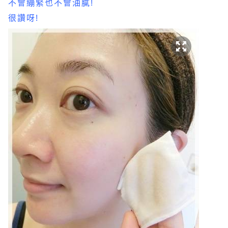
不會繃緊也不會油膩!
很讚呀!