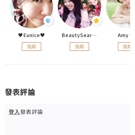
h 夏沫
♥Eunice♥
BeautySearch
Amy N
追蹤
追蹤
追蹤
發表評論
登入
發表評論