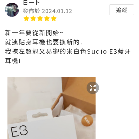
日一卜
追蹤
發佈於 2024.01.12
新一年要從新開始~
就連貼身耳機也要換新的!
我揀左超靚又易襯的米白色Sudio E3藍牙
耳機!