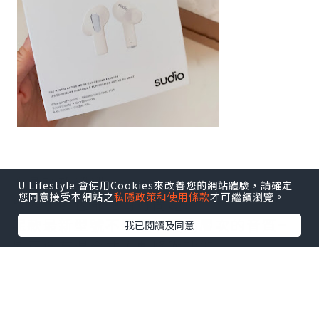
機身輕巧細細~
U Lifestyle 會使用Cookies來改善您的網站體驗，請確定
您同意接受本網站之
私隱政策和使用條款
才可繼續瀏覽。
放入小廢包都絕對冇問題!
呢款最新型號不單配以更高層次的音質~
我已閱讀及同意
最正係有混合式主動降噪功能,
聽歌或講電話都非常清晰!