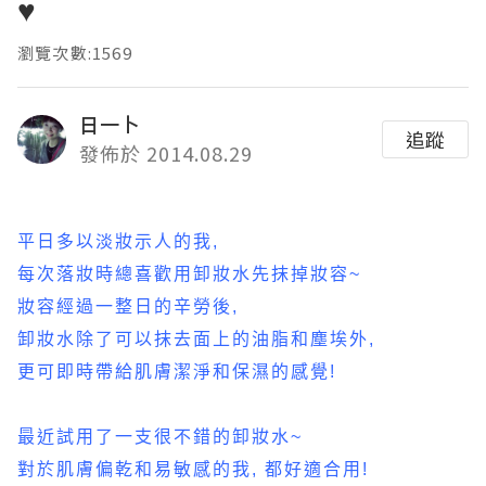
♥
瀏覽次數:1569
日一卜
追蹤
發佈於 2014.08.29
平日多以淡妝示人的我,
每次落妝時總喜歡用卸妝水先抹掉妝容~
妝容經過一整日的辛勞後,
卸妝水除了可以抹去面上的油脂和塵埃外,
更可即時帶給肌膚潔淨和保濕的感覺!
最近試用了一支很不錯的卸妝水~
對於肌膚偏乾和易敏感的我, 都好適合用!