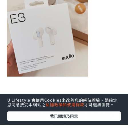
機身輕巧細細~
U Lifestyle 會使用Cookies來改善您的網站體驗，請確定
您同意接受本網站之
私隱政策和使用條款
才可繼續瀏覽。
放入小廢包都絕對冇問題!
呢款最新型號不單配以更高層次的音質~
我已閱讀及同意
最正係有混合式主動降噪功能,