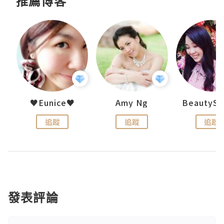
推薦博客
h 夏沫
♥Eunice♥
Amy Ng
追蹤
追蹤
追蹤
發表評論