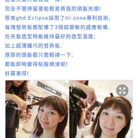
完全不需停留便能輕易將我的頭髮夾順!
原來ghd Eclipse採用了tri-zone專利技術,
每塊發熱板都配備了3個超靈敏的感應裝備,
在夾髮造型時能維持最好的造型溫度;
加上超薄纖巧的發熱板,
厚厚的頭髮都只需輕掃一下,
都能即時變得貼服順滑呢!
好厲害呀!