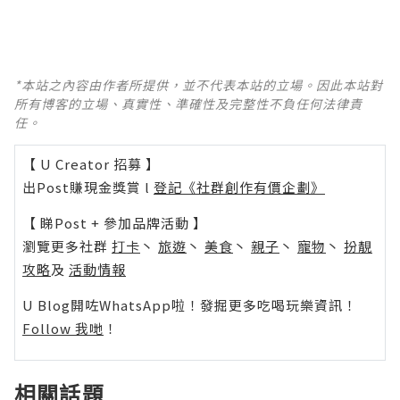
*本站之內容由作者所提供，並不代表本站的立場。因此本站對
所有博客的立場、真實性、準確性及完整性不負任何法律責
任。
【 U Creator 招募 】
出Post賺現金獎賞 l
登記《社群創作有價企劃》
【 睇Post + 參加品牌活動 】
瀏覽更多社群
打卡
丶
旅遊
丶
美食
丶
親子
丶
寵物
丶
扮靚
攻略
及
活動情報
U Blog開咗WhatsApp啦！發掘更多吃喝玩樂資訊！
Follow 我哋
！
相關話題