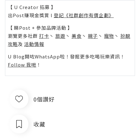
【 U Creator 招募 】
出Post賺現金獎賞 l
登記《社群創作有價企劃》
【 睇Post + 參加品牌活動 】
瀏覽更多社群
打卡
丶
旅遊
丶
美食
丶
親子
丶
寵物
丶
扮靚
攻略
及
活動情報
U Blog開咗WhatsApp啦！發掘更多吃喝玩樂資訊！
Follow 我哋
！
0個讚好
收藏