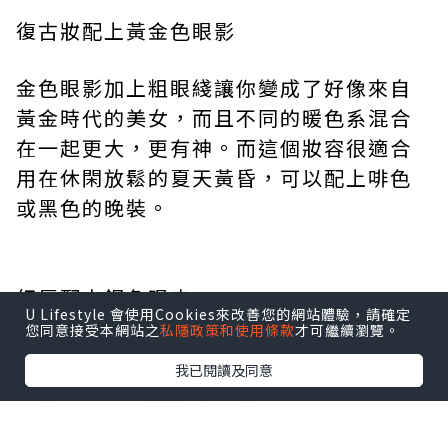
復古妝配上黃金色眼影
金色眼影加上粗眼綫讓你變成了好像來自
黃金時代的美女，而且不同的暖色系混合
在一起更大，更有神。而這個妝容很適合
用在休閑放鬆的夏天黃昏，可以配上啡色
或黑色的晚裝。
紅唇配古銅色眼皮
U Lifestyle 會使用Cookies來改善您的網站體驗，請確定
您同意接受本網站之
私隱政策和使用條款
才可繼續瀏覽。
鮮紅色的紅唇，加上有古銅色閃閃發光的
我已閱讀及同意
眼皮，所有的光影均匀暈開就可以打造一
個完美的意大利婚禮妝，帶有復古感同時