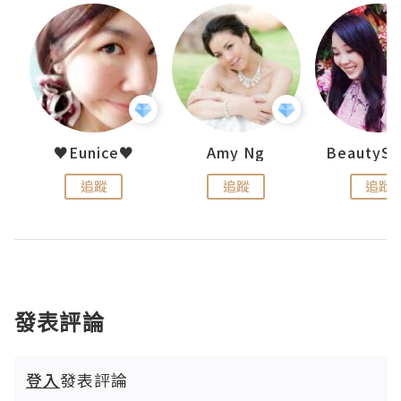
h 夏沫
♥Eunice♥
Amy Ng
追蹤
追蹤
追蹤
發表評論
登入
發表評論