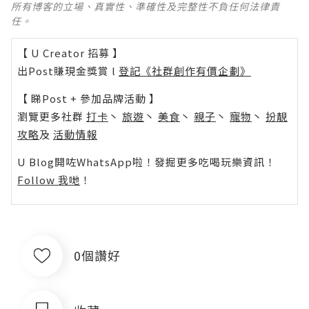
所有博客的立場、真實性、準確性及完整性不負任何法律責
任。
【 U Creator 招募 】
出Post賺現金獎賞 l
登記《社群創作有價企劃》
【 睇Post + 參加品牌活動 】
瀏覽更多社群
打卡
丶
旅遊
丶
美食
丶
親子
丶
寵物
丶
扮靚
攻略
及
活動情報
U Blog開咗WhatsApp啦！發掘更多吃喝玩樂資訊！
Follow 我哋
！
0個讚好