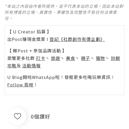
*本站之內容由作者所提供，並不代表本站的立場。因此本站對
所有博客的立場、真實性、準確性及完整性不負任何法律責
任。
【 U Creator 招募 】
出Post賺現金獎賞 l
登記《社群創作有價企劃》
【 睇Post + 參加品牌活動 】
瀏覽更多社群
打卡
丶
旅遊
丶
美食
丶
親子
丶
寵物
丶
扮靚
攻略
及
活動情報
U Blog開咗WhatsApp啦！發掘更多吃喝玩樂資訊！
Follow 我哋
！
0個讚好