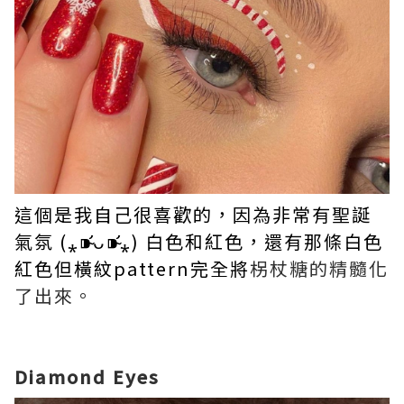
這個是我自己很喜歡的，因為非常有聖誕
氣氛 (⁎⁍̴̛ᴗ⁍̴̛⁎) 白色和紅色，還有那條白色
紅色但橫紋pattern完全將​​
柺杖糖的精髓化
了出來。
Diamond Eyes