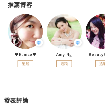
推薦博客
h 夏沫
♥Eunice♥
Amy Ng
追蹤
追蹤
追蹤
發表評論