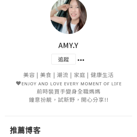
AMY.Y
追蹤
美容 | 美食 | 潮流 | 家庭 | 健康生活

❤️ᴇɴᴊᴏʏ ᴀɴᴅ ʟᴏᴠᴇ ᴇᴠᴇʀʏ ᴍᴏᴍᴇɴᴛ ᴏғ ʟɪғᴇ

前時裝買手變身全職媽媽

鐘意扮靚，試新野，開心分享!!
推薦博客