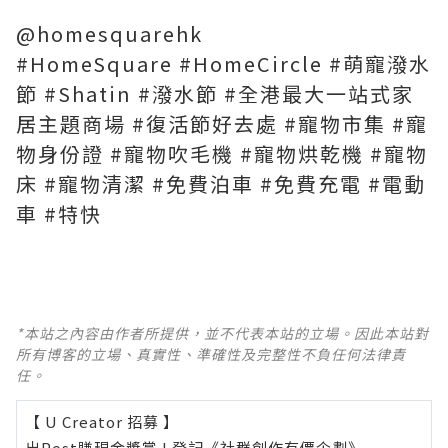
@homesquarehk
#HomeSquare #HomeCircle #萌寵潑水
節 #Shatin #潑水節 #全港最大一站式家
居主題商場 #復活節好去處 #寵物市集 #寵
物身份證 #寵物吹毛機 #寵物烘乾機 #寵物
床 #寵物清潔 #免費泊車 #免費充電 #電動
車 #特快
*本站之內容由作者所提供，並不代表本站的立場。因此本站對
所有博客的立場、真實性、準確性及完整性不負任何法律責
任。
【 U Creator 招募 】
出Post賺現金獎賞 l
登記《社群創作有價企劃》