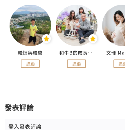
 Swan
暟媽與暟爸
和牛B的成長日記
文珊 ManS
追蹤
追蹤
追蹤
發表評論
登入
發表評論