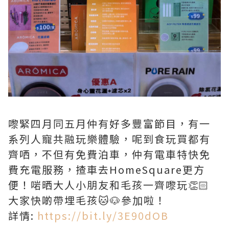
嚟緊四月同五月仲有好多豐富節目，有一
系列人寵共融玩樂體驗，呢到食玩買都有
齊哂，不但有免費泊車，仲有電車特快免
費充電服務，揸車去HomeSquare更方
便！啱晒大人小朋友和毛孩一齊嚟玩👏🏻
大家快啲帶埋毛孩🐱🐶參加啦！
詳情:
https://bit.ly/3E90dOB