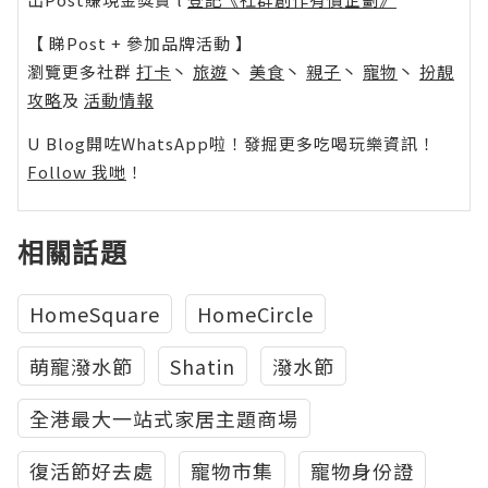
【 睇Post + 參加品牌活動 】
瀏覽更多社群
打卡
丶
旅遊
丶
美食
丶
親子
丶
寵物
丶
扮靚
攻略
及
活動情報
U Blog開咗WhatsApp啦！發掘更多吃喝玩樂資訊！
Follow 我哋
！
相關話題
HomeSquare
HomeCircle
萌寵潑水節
Shatin
潑水節
全港最大一站式家居主題商場
復活節好去處
寵物市集
寵物身份證