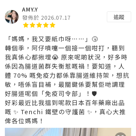
AMY.Y
追蹤
發佈於 2026.07.17
「媽媽，我又要紙巾呀⋯⋯」🤧
轉個季，阿仔噴嚏一個接一個咁打，聽到
我真係心都揪埋😭 原來呢啲狀況，好多時
係因為腸道菌群失衡惹嘅禍！要知道，人
體 70% 嘅免疫力都係靠腸道維持架，想抗
敏，唔係盲目補，最關鍵係要幫佢哋調理
好腸道呢個「免疫司令部」！🛡️
好彩最近比我搵到呢款日本百年藥廠出品
嘅 ✨ Tenchi 鐵壁の守護菌 ✨，真心大推
俾各位媽媽！