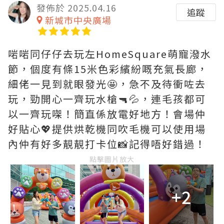
發佈於 2025.04.16
追蹤
新城市中央廣場
啱啱同仔仔去玩左HomeSquare萌寵潑水
節，個度有條15米色彩繽紛嘅充氣長廊，
細佬一見到就眼發光🤩，急不及待衝咗去
玩，勁開心一齊玩水槍🔫💦，連毛孩都可
以一齊玩㗎！簡直係放電好地方！會場仲
好貼心💖提供烘乾機同吹毛機可以使用場
內仲有好多靚靚打卡位📸記得唔好錯過！
點擊圖片放大
+2