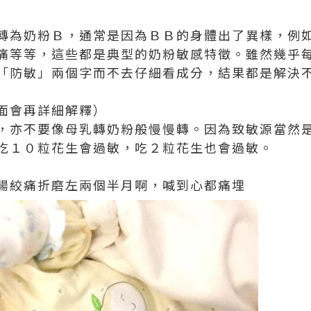
轉為奶粉Ｂ，通常是因為ＢＢ的身體出了異樣，例
痛等等，這些都是典型的奶粉敏感特徵。雖然幾乎
「防敏」兩個字而不去仔細看成分，結果都是解決
面會再詳細解釋）
，亦不要像母乳轉奶粉般慢慢轉。因為致敏源當然
吃１０粒花生會過敏，吃２粒花生也會過敏。
腸絞痛折磨左兩個半月啊，喊到心都痛埋