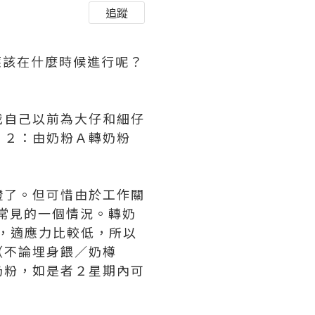
追蹤
應該在什麼時候進行呢？
我自己以前為大仔和細仔
，２：由奶粉Ａ轉奶粉
證了。但可惜由於工作關
常見的一個情況。轉奶
嫩，適應力比較低，所以
（不論埋身餵／奶樽
奶粉，如是者２星期內可