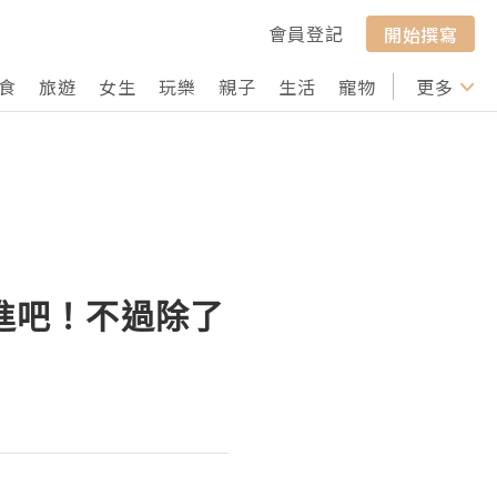
會員登記
開始撰寫
食
旅遊
女生
玩樂
親子
生活
寵物
行山
更多
打卡
漸進吧！不過除了