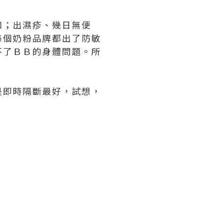
如；出濕疹、幾日無便
每個奶粉品牌都出了防敏
不了ＢＢ的身體問題。所
是即時隔斷最好，試想，