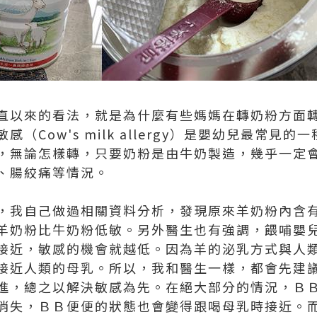
直以來的看法，就是為什麼有些媽媽在轉奶粉方面
（Cow's milk allergy）是嬰幼兒最常見
，無論怎樣轉，只要奶粉是由牛奶製造，幾乎一定
、腸絞痛等情況。
，我自己做過相關資料分析，發現原來羊奶粉內含
羊奶粉比牛奶粉低敏。另外醫生也有強調，餵哺嬰
接近，敏感的機會就越低。因為羊的泌乳方式與人類相
接近人類的母乳。所以，我和醫生一樣，都會先建
進，總之以解決敏感為先。在絕大部分的情況，Ｂ
消失，ＢＢ便便的狀態也會變得跟喝母乳時接近。