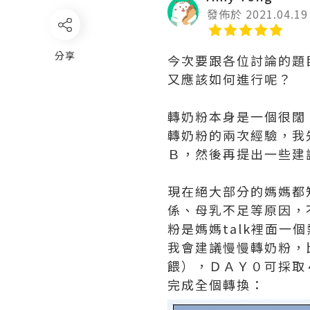
發佈於 2021.04.19
分享
今次要跟各位討論的題
又應該如何進行呢？
轉奶粉本身是一個很闊
轉奶粉的兩次經驗，我
Ｂ，然後再提出一些建
現在絕大部分的媽媽都
係、母乳不足等原因，
粉是媽媽talk裡面
我會建議慢慢轉奶粉，
餵），ＤＡＹ０可採取
完成全個轉換：