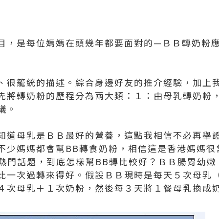
目，是每位媽媽在頭幾年都要面對的—ＢＢ轉奶粉
、很籠統的描述。綜合身邊好友的推介經驗，加上
先將轉奶粉的歷程分為兩大類：１：由母乳轉奶粉
議。
知道母乳是ＢＢ最好的營養，這點我相信不必再舉
不少媽媽都會幫BB轉食奶粉，相信這是香港媽媽很
一個熱門話題，到底怎樣幫BB轉比較好？ＢＢ腸胃幼
比一次過轉來得好。假設ＢＢ現時是每天５次母乳
４次母乳＋１次奶粉，然後每３天將１餐母乳換成