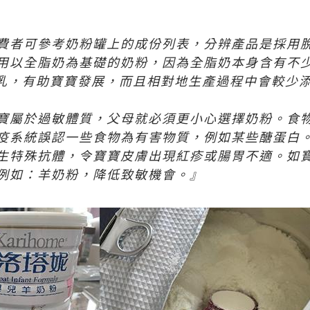
費者可參考奶粉罐上的成份列表，分辨產品是採用
用以全脂奶為基礎的奶粉，因為全脂奶本身含有不
乳，有助寶寶發展，而且相對地生產過程中會較少
寶屬於過敏體質，父母就必須更小心選擇奶粉。食
疫系統誤認一些食物為有害物質，例如某些醣蛋白
生特殊抗體，令寶寶皮膚出現紅疹或腸胃不適。如
例如：羊奶粉，降低致敏機會。』