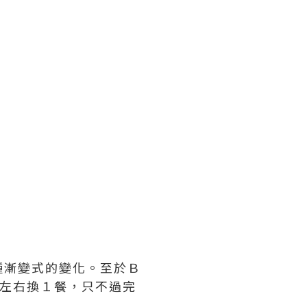
種漸變式的變化。至於Ｂ
天左右換１餐，只不過完