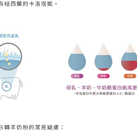
有紐西蘭的卡洛塔妮。
Ｂ轉羊奶粉的常見疑慮：