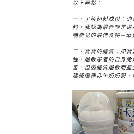
以下兩點：
一．了解奶粉成份：消
料。我認為最理想是選
哺嬰兒的最佳食物—母
二．寶寶的體質：如寶
種，過敏患者的自身免
害，但因體質過敏而產
建議選擇非牛奶奶粉，