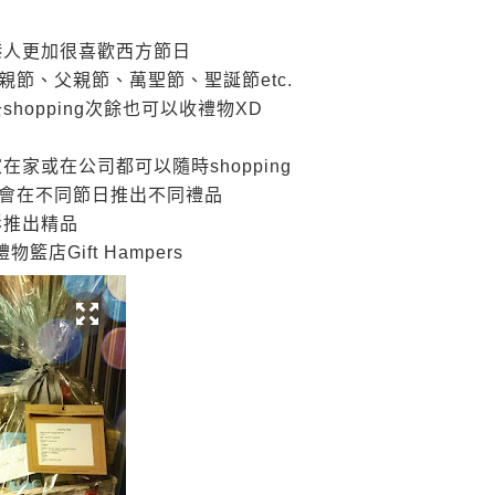
港人更加很喜歡西方節日
親節、父親節、萬聖節、聖誕節
etc.
去
shopping
次餘也可以收禮物
XD
家在家或在公司都可以隨時
shopping
會在不同節日推出不同禮品
影推出精品
禮物籃店
Gift Hampers