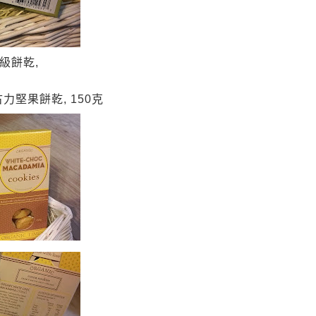
級餅乾
,
古力堅果餅乾
, 150
克