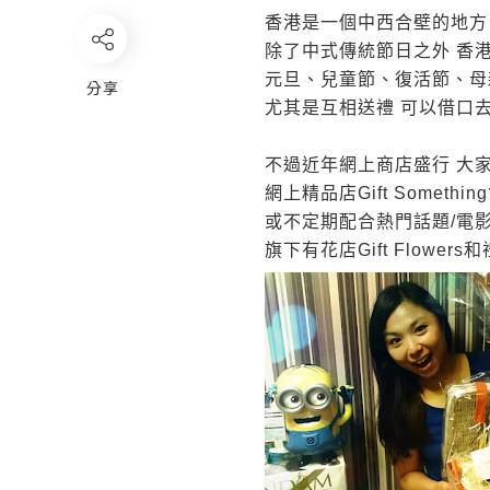
香港是一個中西合壁的地方
除了中式傳統節日之外
香
元旦、兒童節、復活節、母
分享
尤其是互相送禮
可以借口
不過近年網上商店盛行
大
網上精品店
Gift Something
或不定期配合熱門話題
/
電
旗下有花店
Gift Flowers
和