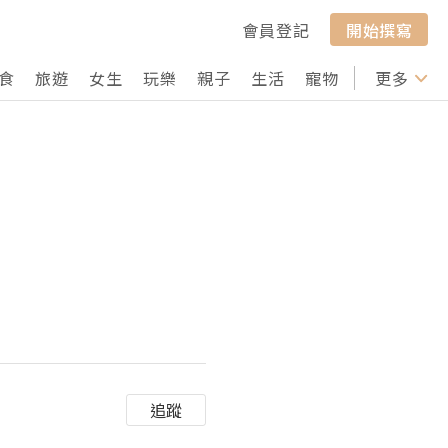
會員登記
開始撰寫
食
旅遊
女生
玩樂
親子
生活
寵物
行山
更多
打卡
追蹤