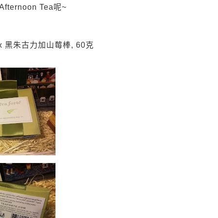
Afternoon Tea
呢
~
ux
黑朱古力加山莓棒
, 60
克