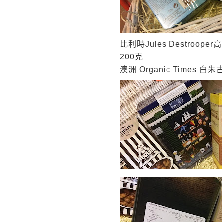
比利時
Jules Destrooper
高
200
克
澳洲
Organic Times
白朱