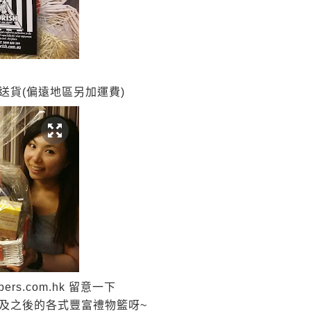
送貨
(
偏遠地區另加運費
)
mpers.com.hk
留意一下
及之後的各式豐富禮物籃呀
~