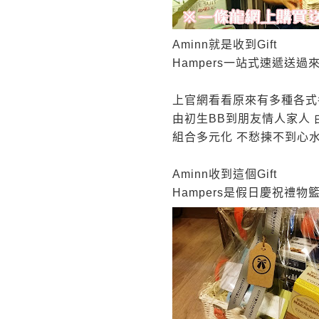
Aminn
就是收到
Gift
Hampers
一站式速遞送過
上官網看看原來有多種各式
由初生
BB
到朋友情人家人
組合多元化
不愁揀不到心
Aminn
收到這個
Gift
Hampers
是假日慶祝禮物