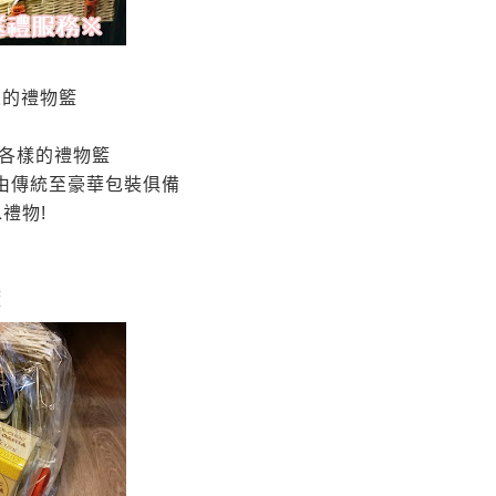
來的禮物籃
各樣的禮物籃
由傳統至豪華包裝俱備
水禮物
!
籃