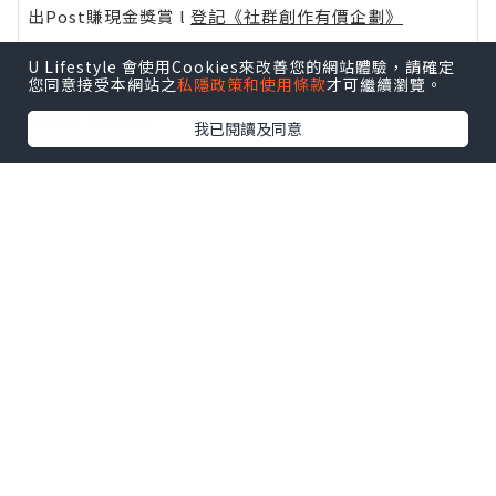
出Post賺現金獎賞 l
登記《社群創作有價企劃》
【 睇Post + 參加品牌活動 】
U Lifestyle 會使用Cookies來改善您的網站體驗，請確定
您同意接受本網站之
私隱政策和使用條款
才可繼續瀏覽。
瀏覽更多社群
打卡
丶
旅遊
丶
美食
丶
親子
丶
寵物
丶
扮靚
攻略
及
活動情報
我已閱讀及同意
U Blog開咗WhatsApp啦！發掘更多吃喝玩樂資訊！
Follow 我哋
！
相關話題
Vlog
迪士尼
奇妙
生日之旅
樂園
兒童
玩樂
迪士尼樂園
奇妙之旅