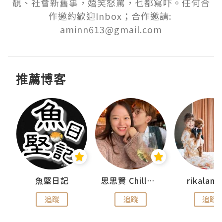
靚、社會新舊事，嬉笑怒罵，乜都寫吓。任何合
作邀約歡迎Inbox；合作邀請: 
aminn613@gmail.com
推薦博客
urnal
魚堅日記
思思賢 ChillMyBabe
rikala
追蹤
追蹤
追蹤