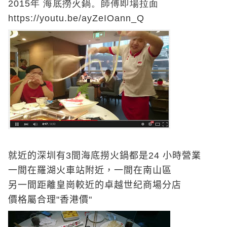
2015年
海底撈火鍋。師傅即場拉面
https://youtu.be/ayZeIOann_Q
就近的深圳有
3
間海底撈火鍋都是
24
小時營業
一間在羅湖火車站附近，一間在南山區
另一間距離皇崗較近的卓越世纪商場分店
價格屬合理"香港價"