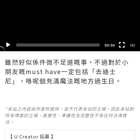
HD
SD
00:00
HD
雖然好似係件微不足道嘅事，不過對於小
朋友嘅must have一定包括「去迪士
尼」，喺呢個充滿魔法嘅地方過生日。
*本站之內容由作者所提供，並不代表本站的立場。因此本站對
所有博客的立場、真實性、準確性及完整性不負任何法律責
任。
【 U Creator 招募 】