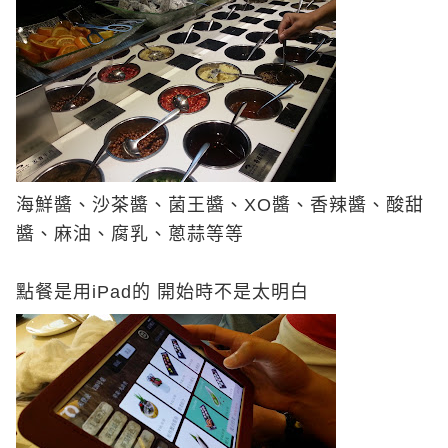
海鮮醬、沙茶醬、菌王醬、
XO
醬、香辣醬、酸甜
醬、麻油、腐乳、蔥蒜等等
點餐是用
iPad
的 開始時不是太明白