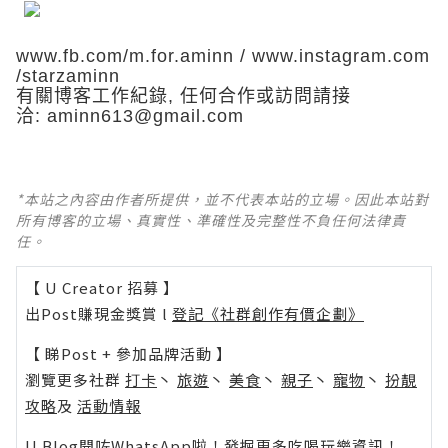
www.fb.com/m.for.aminn
/
www.instagram.com
/starzaminn
有關博客工作紀錄
,
任何合作或訪問請接
洽
:
aminn613@gmail.com
*本站之內容由作者所提供，並不代表本站的立場。因此本站對
所有博客的立場、真實性、準確性及完整性不負任何法律責
任。
【 U Creator 招募 】
出Post賺現金獎賞 l
登記《社群創作有價企劃》
【 睇Post + 參加品牌活動 】
瀏覽更多社群
打卡
丶
旅遊
丶
美食
丶
親子
丶
寵物
丶
扮靚
攻略
及
活動情報
U Blog開咗WhatsApp啦！發掘更多吃喝玩樂資訊！