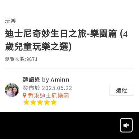
玩樂
迪士尼奇妙生日之旅-樂園篇 (4
歲兒童玩樂之選)
瀏覽次數:9871
麵語錄 by Aminn
發佈於 2025.05.22
追蹤
香港迪士尼樂園
Video
Player