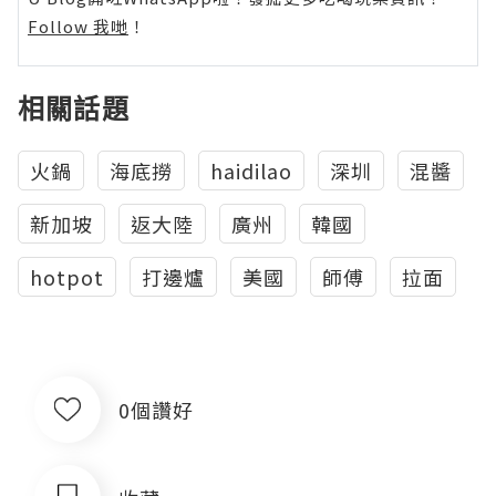
Follow 我哋
！
相關話題
火鍋
海底撈
haidilao
深圳
混醬
新加坡
返大陸
廣州
韓國
hotpot
打邊爐
美國
師傅
拉面
0個讚好