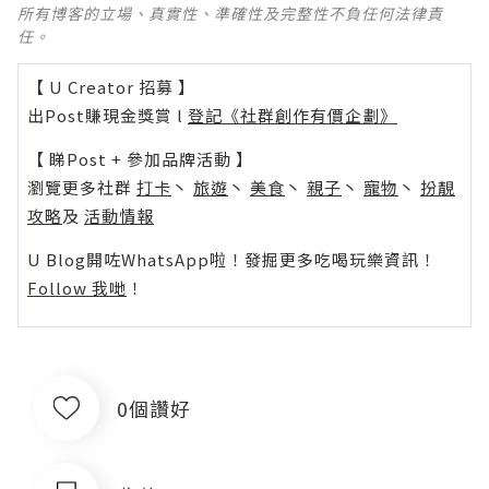
所有博客的立場、真實性、準確性及完整性不負任何法律責
任。
【 U Creator 招募 】
出Post賺現金獎賞 l
登記《社群創作有價企劃》
【 睇Post + 參加品牌活動 】
瀏覽更多社群
打卡
丶
旅遊
丶
美食
丶
親子
丶
寵物
丶
扮靚
攻略
及
活動情報
U Blog開咗WhatsApp啦！發掘更多吃喝玩樂資訊！
Follow 我哋
！
0個讚好