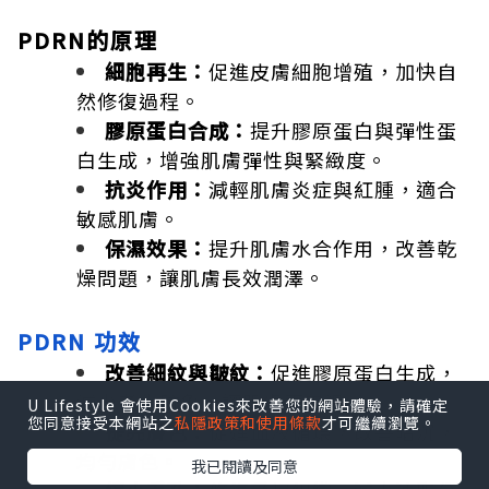
PDRN的原理
細胞再生：
促進皮膚細胞增殖，加快自
然修復過程。
膠原蛋白合成：
提升膠原蛋白與彈性蛋
白生成，增強肌膚彈性與緊緻度。
抗炎作用：
減輕肌膚炎症與紅腫，適合
敏感肌膚。
保濕效果：
提升肌膚水合作用，改善乾
燥問題，讓肌膚長效潤澤。
PDRN 功效
改善細紋與皺紋：
促進膠原蛋白生成，
減少老化跡象，讓肌膚更平滑。
U Lifestyle 會使用Cookies來改善您的網站體驗，請確定
您同意接受本網站之
私隱政策和使用條款
才可繼續瀏覽。
提亮膚色：
促進血液循環，改善暗沉，
均勻膚色。
我已閱讀及同意