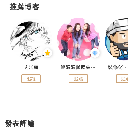
推薦博客
點滴
艾米莉
儍媽媽與兩隻小魔怪之家
追蹤
追蹤
追蹤
發表評論