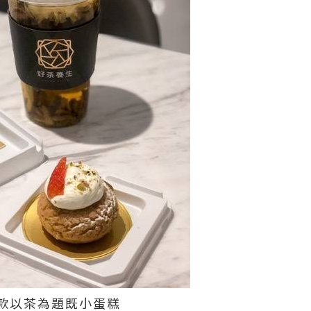
款以茶為題既小蛋糕