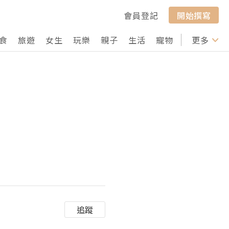
會員登記
開始撰寫
食
旅遊
女生
玩樂
親子
生活
寵物
行山
更多
打卡
追蹤