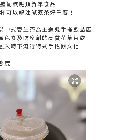
蘿蔔糕
呢類賀年食品
杯可以解油膩既茶
好重要
！
以中式養生茶為主題既手搖飲品店
無色素及防腐劑的高質花草茶飲
融入時下流行特式手搖飲文化
態度