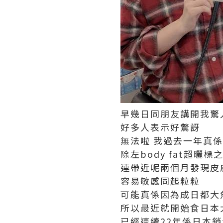
早幾日同朋友講開我驚
好多人表示好驚訝
無法啦
我過去一年真係
除左
body fat
超曬標
連帶近呢兩個月發現皮
容易敏感同起粒粒
可能真係因為成日都大
所以最近就開始食日本
已經連續
22
年係日本銷