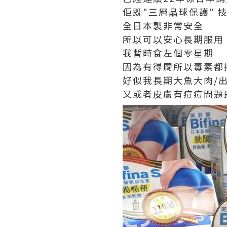
佢既
"
三層晶球保護
"
全日本製非常安全
所以可以安心長期服用
我暫時食左個零星期
因為有得
屙所以毒素都
好似我長期大魚大肉
/
又或者皮膚有痘痘問題