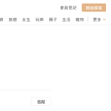
會員登記
開始撰寫
食
旅遊
女生
玩樂
親子
生活
寵物
行山
更多
打卡
追蹤