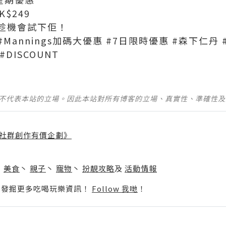
K$249
趁機會試下佢！
 #Mannings
加碼大優惠
#7
日限時優惠
#
森下仁丹
#DISCOUNT
並不代表本站的立場。因此本站對所有博客的立場、真實性、準確性
社群創作有價企劃》
】
丶
美食
丶
親子
丶
寵物
丶
扮靚攻略
及
活動情報
p啦！發掘更多吃喝玩樂資訊！
Follow 我哋
！