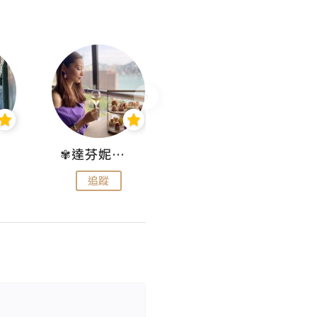
✾達芬妮•愛孩子•愛生活✾
wendysugar享受生活gogogo
追蹤
追蹤