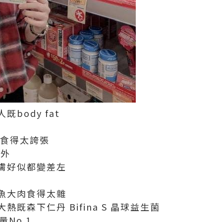
人既
body fat
食得太誇張
之外
膚好似都變差左
魚大肉食得太雜
大熱既森下仁丹
Bifina S
晶球益生菌
量
No.1