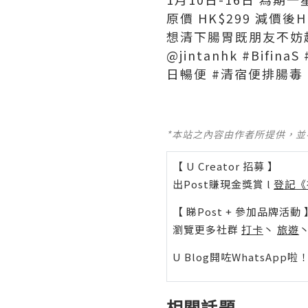
原價
HK$299
減價後
H
想清下腸胃既朋友不妨
@jintanhk #BifinaS
日暢便
#
清宿便排腸毒
*本站之內容由作者所提供，
【 U Creator 招募 】
出Post賺現金獎賞 l
登記《
【 睇Post + 參加品牌活動 
瀏覽更多社群
打卡
丶
旅遊
U Blog開咗WhatsAp
相關話題