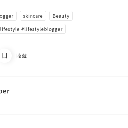
ogger
skincare
Beauty
ifestyle #lifestyleblogger
收藏
ber