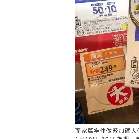
而家萬寧仲做緊加碼大
1
月
10
日
-16
日
為期一