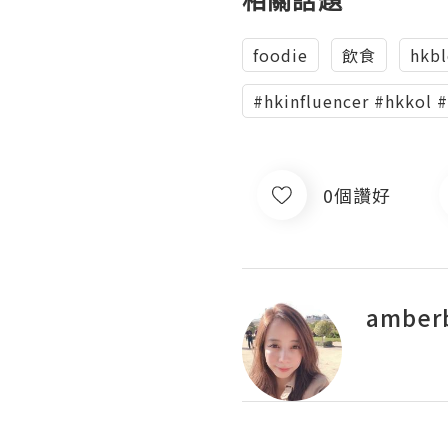
foodie
飲食
hkbl
#hkinfluencer #hkkol #l
0個讚好
amber