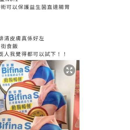
技術可以保護益生菌直達腸胃
排清皮膚真係好左
出街食飯
既人我覺得都可以試下！！