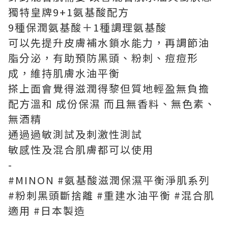
獨特皇牌
9+1
氨基酸配方
9
種保潤氨基酸＋
1
種調理氨基酸
可以先提升皮膚補水鎖水能力，再調節油
脂分泌，有助預防黑頭、粉刺、痘痘形
成，維持肌膚水油平衡
搽上面會覺得滋潤得黎但質地輕盈無負擔
配方溫和
成份保濕
而且無香料、無色素、
無酒精
通過過敏測試及刺激性測試
敏感性及混合肌膚都可以使用
-
#MINON #
氨基酸滋潤保濕平衡淨肌系列
#
粉刺黑頭斷捨離
#
重建水油平衡
#
混合肌
適用
#
日本製造