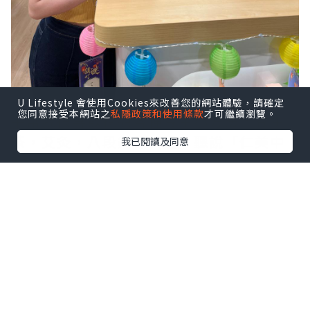
U Lifestyle 會使用Cookies來改善您的網站體驗，請確定
您同意接受本網站之
私隱政策和使用條款
才可繼續瀏覽。
平常我很喜歡挖掘各種養生小方法，養生
茶，艾灸，八段錦都試過。聽說「仁美中
我已閱讀及同意
醫養生診所」 有個全港獨家「迴藥汗
療」，當然要去體驗一下過程和效果。