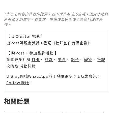
*本站之內容由作者所提供，並不代表本站的立場。因此本站對
所有博客的立場、真實性、準確性及完整性不負任何法律責
任。
【 U Creator 招募 】
出Post賺現金獎賞 l
登記《社群創作有價企劃》
【 睇Post + 參加品牌活動 】
瀏覽更多社群
打卡
丶
旅遊
丶
美食
丶
親子
丶
寵物
丶
扮靚
攻略
及
活動情報
U Blog開咗WhatsApp啦！發掘更多吃喝玩樂資訊！
Follow 我哋
！
相關話題