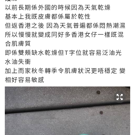
以前長期係外國的時候因為天氣乾燥
基本上我既皮膚都係屬於乾性
但返香港之後
因為天氣普遍都係悶熱潮濕
所以慢慢就變成同好多香港女仔一樣既混
合肌膚質
即係雙頰缺水乾燥但
T
字位就容易泛油光
水油失衝
加上而家秋冬轉季令肌膚狀況更唔穩定
變
相好容易敏感