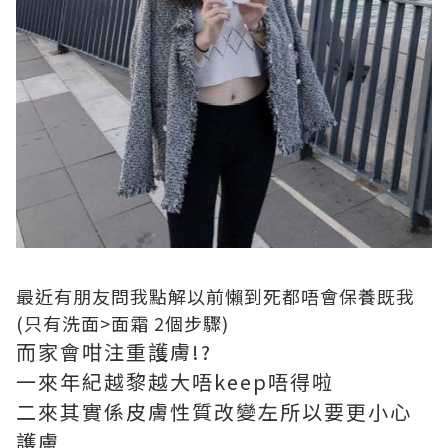
最近有朋友問我點解以前懶到死都唔會保養既我
(
只有洗面
>
面霜
2
個步驟
)
而家會咁注重護膚
!?
一來年紀越黎越大唔
keep
唔得啦
二來其實係皮膚性質改變左所以要更小心
護膚