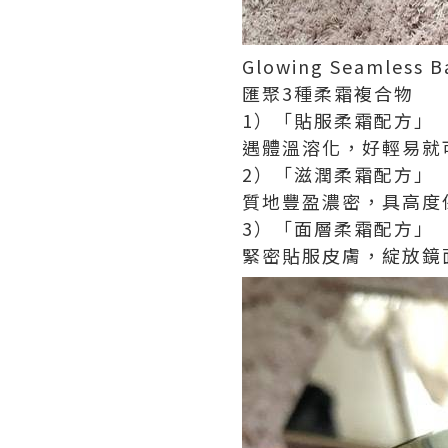
Glowing Seamless 
匯聚
3
種柔霜複合物
1
）「貼服柔霜配方」
遇體溫溶化，好輕易就
2
）「滋潤柔霜配方」
質地豐盈濃密，具高度
3
）「面層柔霜配方」
緊密貼服皮膚，綻放鏡