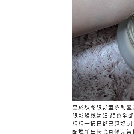
至於秋冬眼影盤系列靈
眼影觸感幼細
顏色全部
輕輕一掃已都已經好
bl
配埋新出粉底真係完美