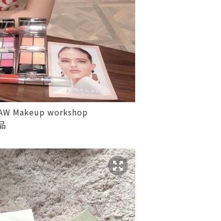
AW Makeup workshop
品