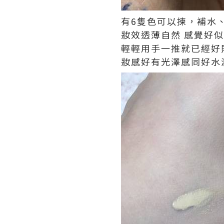
有
6
隻色可以揀，補水
妝效透薄自然
感覺好似
輕輕用手一推就已經好
妝感好有光澤感同好水