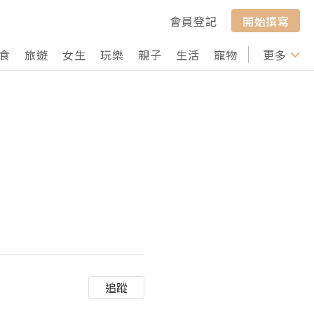
會員登記
開始撰寫
食
旅遊
女生
玩樂
親子
生活
寵物
行山
更多
打卡
追蹤