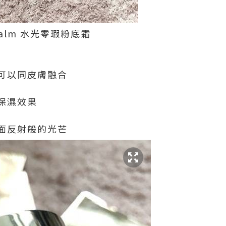
Balm
水光零瑕粉底霜
可以同皮膚融合
保濕效果
面反射般的光芒