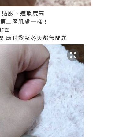
、貼服、遮瑕度高
第二層肌膚一樣！
貼面
潤
應付黎緊冬天都無問題