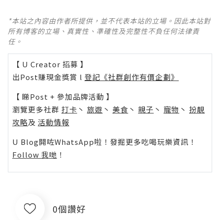
*本站之內容由作者所提供，並不代表本站的立場。因此本站對
所有博客的立場、真實性、準確性及完整性不負任何法律責
任。
【 U Creator 招募 】
出Post賺現金獎賞 l
登記《社群創作有價企劃》
【 睇Post + 參加品牌活動 】
瀏覽更多社群
打卡
丶
旅遊
丶
美食
丶
親子
丶
寵物
丶
扮靚
攻略
及
活動情報
U Blog開咗WhatsApp啦！發掘更多吃喝玩樂資訊！
Follow 我哋
！
0個讚好