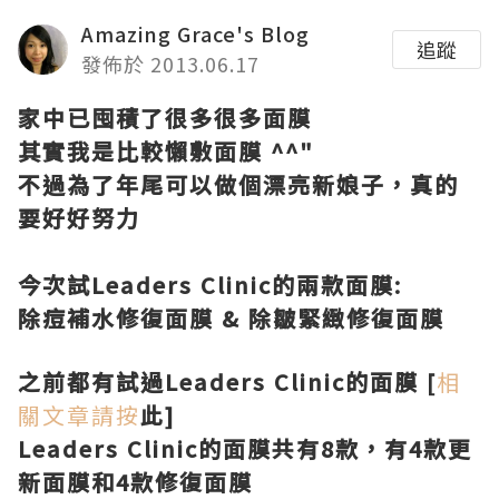
Amazing Grace's Blog
追蹤
發佈於 2013.06.17
家中已囤積了很多很多
面膜
其實我是比較懶敷
面膜
^^"
不過為了年尾可以做個漂亮新娘子，
真的
要好好努力
今次試
Leaders Clinic的兩款面膜:
除痘補水修復面膜
&
除皺緊緻修復面膜
之前都有試過Leaders Clinic的面膜 [
相
關文章請按
此]
Leaders Clinic的面膜共有8款，有4款更
新面膜和4款
修復
面膜