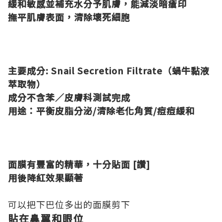
緩和敏感並補充水分予肌膚，能減淡暗瘡印
撫平肌膚表面，清除壞死細胞
主要成分: Snail Secretion Filtrate（蝸牛黏液
萃取物）
成分
不含苯／皮膚科測試完成
用途：平衡皮脂分泌/清除老化角質/痘痘緩和
面膜有豐富的精華，
十分貼面 [讚]
用後降紅效果顯著
可以把下巴位多出的面膜剪下
貼在鼻翼和眼位