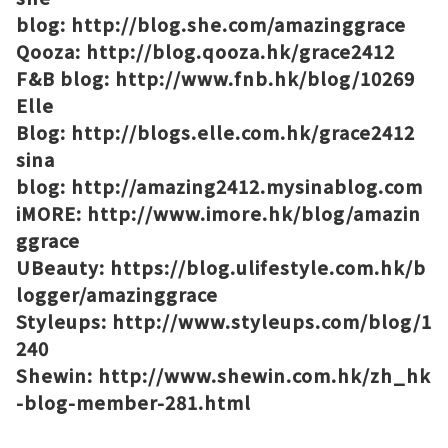
blog:
http://blog.she.com/amazinggrace
Qooza:
http://blog.qooza.hk/grace2412
F&B blog:
http://www.fnb.hk/blog/10269
Elle
Blog:
http://blogs.elle.com.hk/grace2412
sina
blog:
http://amazing2412.mysinablog.com
iMORE:
http://www.imore.hk/blog/amazin
ggrace
UBeauty:
https://blog.ulifestyle.com.hk/b
logger/amazinggrace
Styleups:
http://www.styleups.com/blog/1
240
Shewin:
http://www.shewin.com.hk/zh_hk
-blog-member-281.html