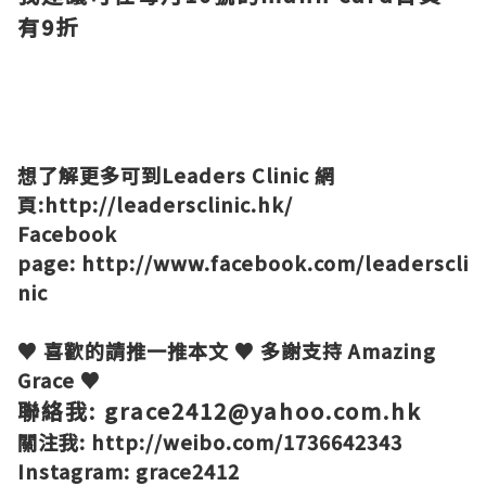
有9折
想了解更多可到Leaders Clinic 網
頁:
http://leadersclinic.hk/
Facebook
page:
http://www.facebook.com/leaderscli
nic
♥ 喜歡的請推一推本文 ♥ 多謝支持 Amazing
Grace ♥
聯絡我: grace2412@yahoo.com.hk
關注我:
http://weibo.com/1736642343
Instagram: grace2412