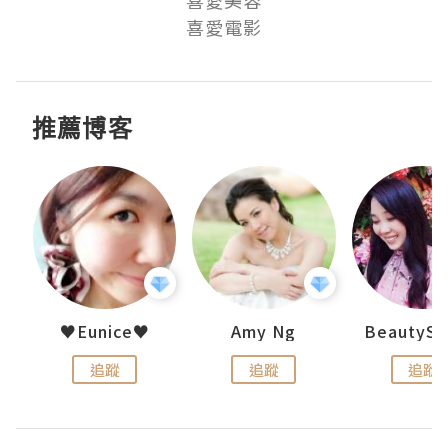
喜愛美容

喜愛電影
推薦博客
h 夏沫
♥Eunice♥
Amy Ng
追蹤
追蹤
追蹤