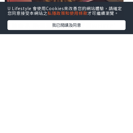
U Lifestyle 會使用Cookies來改善您的網站體驗，請確定
您同意接受本網站之
私隱政策和使用條款
才可繼續瀏覽。
皇牌產品 胎盤素頂級活膚精華WHITE’st
我已閱讀及同意
Placenta Extract
fracora WHITE’st胎盤素系列專門針對
肌膚老化問題
有效提升製造細胞力量，活化細胞啟動青
春能量
胎盤素4大美膚功效：深層修護、恢復彈
性、水潤細滑、透白光澤