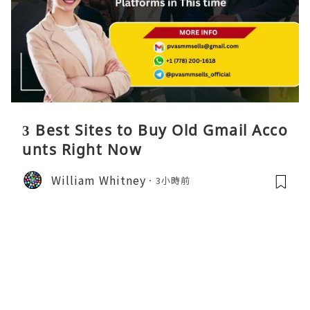
3 Best Sites to Buy Old Gmail Acco
unts Right Now
William Whitney
3小時前