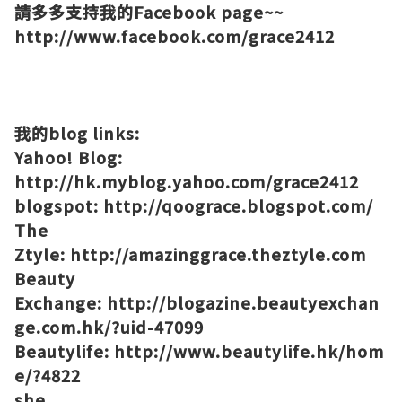
請多多支持我的Facebook page~~
http://www.facebook.com/grace2412
我的blog links:
Yahoo! Blog:
http://hk.myblog.yahoo.com/grace2412
blogspot:
http://qoograce.blogspot.com/
The
Ztyle:
http://amazinggrace.theztyle.com
Beauty
Exchange:
http://blogazine.beautyexchan
ge.com.hk/?uid-47099
Beautylife:
http://www.beautylife.hk/hom
e/?4822
she