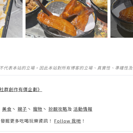
並不代表本站的立場。因此本站對所有博客的立場、真實性、準確性
社群創作有價企劃》
】
丶
美食
丶
親子
丶
寵物
丶
扮靚攻略
及
活動情報
p啦！發掘更多吃喝玩樂資訊！
Follow 我哋
！