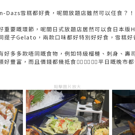
en-Dazs雪糕都好貴，呢間放題店雖然可以任食？！
重要嘅環節，呢間日式放題店居然可以食日本版Häa
提子Gelato，兩款口味都好特別好好食，雪糕好
有好多多款唔同嘅食物，例如特級榴槤、刺身、壽
豐富，而且價錢都幾抵食👍🏻👍🏻👍🏻平日嘅晚市都
）
點擊圖片放大