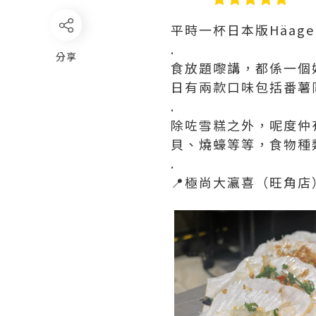
平時一杯日本版Häag
.
分享
食放題嚟講，都係一個好
日有兩款口味包括番薯同
.
除咗雪糕之外，呢度仲
貝、燒蠔等等，食物種類好
.
📍極尚大瀛喜（旺角店