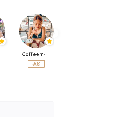
Coffeemeetjojo
艾華斯@鄭大小姐工房
追蹤
追蹤