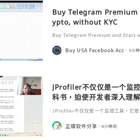
Buy Telegram Premium a
ypto, without KYC
Buy Telegram Premium and Stars w
Buy Telegram Accounts ❇️⇒ Telegr
pp: +1 (904) 339-1335 Understandi
Buy USA Facebook Acc
3小
-account digital communication
JProfiler不仅仅是一
科书，迫使开发者深入理解
垃圾回收机制和并发原理
JProfiler不仅仅是一个监控工具，
数据，它将抽象的性能问
入理解JVM的内存模型、垃圾回收机制
化数据，它将抽象的性能问题具象化为
正版软件分享
号。对于一名追求卓越的Ja
6小時前
的Java工程师而言，掌握JProfile
当系统崩溃时，你不再是无助地重启服务器