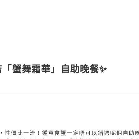
er，用数据说话，精准手术。在追求极致
l
店「蟹舞霜華」自助晚餐✨
優惠，性價比一流！鍾意食蟹一定唔可以錯過呢個自