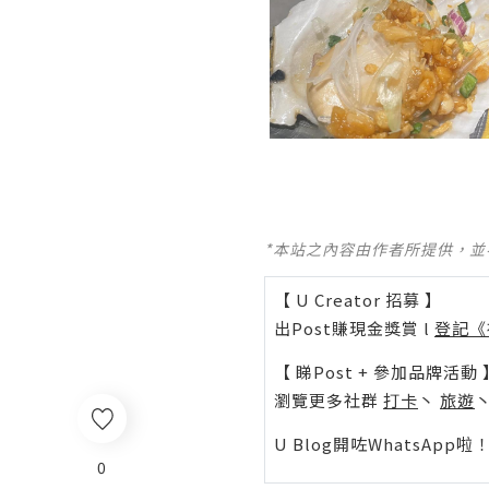
*本站之內容由作者所提供，
【 U Creator 招募 】
出Post賺現金獎賞 l
登記《
【 睇Post + 參加品牌活動 
瀏覽更多社群
打卡
丶
旅遊
U Blog開咗WhatsAp
0