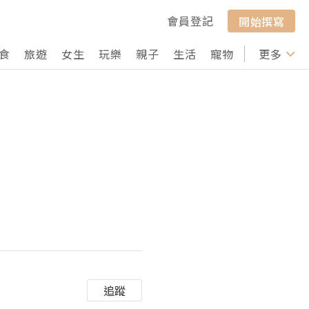
會員登記
開始撰寫
食
旅遊
女生
玩樂
親子
生活
寵物
行山
更多
打卡
追蹤