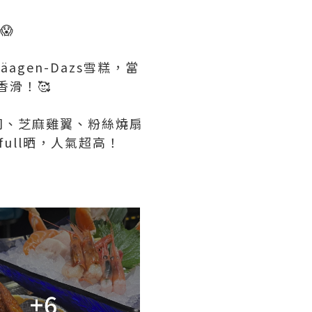
😱
gen-Dazs雪糕，當
香滑！🥰
司、芝麻雞翼、粉絲燒扇
full晒，人氣超高！
+6