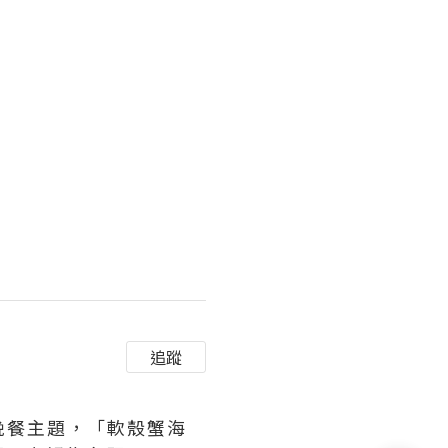
性能的互联网时代，JProfi
追蹤
助晚餐主題，「軟殼蟹海