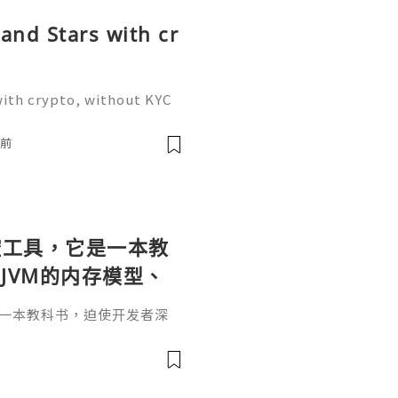
nd Stars with cr
ith crypto, without KYC
am: @sellsuk ❇️⇒ WhatsA
ng the mechanics of multi
時前
个监控工具，它是一本教
JVM的内存模型、
。通过直观的可视化
它是一本教科书，迫使开发者深
题具象化为代码行
和并发原理。通过直观的可视
代码行号。对于一名追求卓越
va
r是迈向高阶架构师的关键一步。
，而是冷静地打开JProfil