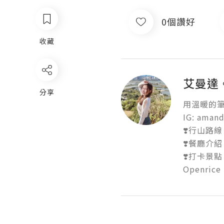
0個讚好
收藏
艾曼達
分享
用溫暖的筆
IG: amand
❣️行山路線

❣️餐廳介紹

❣️打卡景點

Openrice 