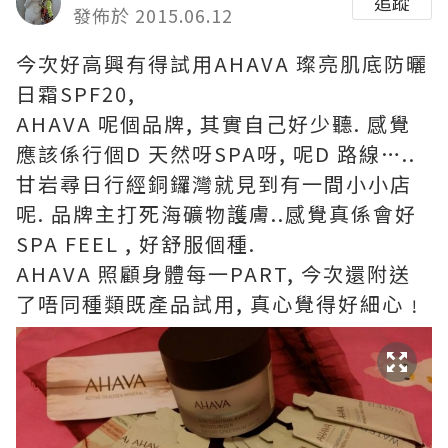
追蹤
發佈於 2015.06.12
今次好高興有得試用AHAVA 璨亮肌底防曬
日霜SPF20,
AHAVA 呢個品牌, 其實自己好少聽. 感覺
應該係行個D 天然呀SPA呀, 呢D 路線…..
甘岩尋日行經銅鑼灣就見到有一間小小店
呢. 品牌主打死海礦物護膚..感覺真係會好
SPA FEEL , 好舒服個種.
AHAVA 照顧身體每一PART, 今次還附送
了唔同種類既產品試用, 真心覺得好細心﹗