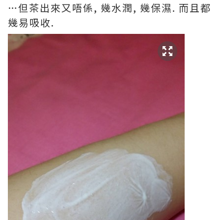
…但茶出來又唔係, 幾水潤, 幾保濕. 而且都
幾易吸收.