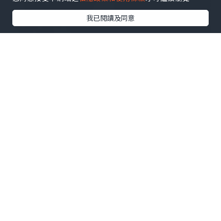
我已閱讀及同意
我呢款係925純銀鋯可戒指, 主石7mm,
九心一花
切割方式及採用四爪鑲嵌
九心一花即是每一顆鑽石都由三個基本部
份組成，冠部、腰部、底部，與一般切工
不同在於，每顆均由冠部的37瓣及底部的
63瓣組成，共有100個完美無瑕切割面，
較一般58面瓣的鑽石多用15-17%的原石。
因純手工精心打造，工序嚴謹細致，比一
般鑽石手耗時多達一倍以上。
https://www.facebook.com/media/se