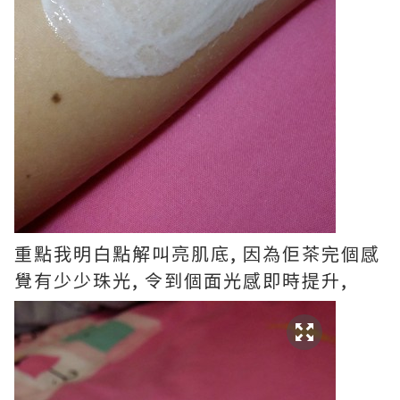
重點我明白點解叫亮肌底, 因為佢茶完個感
覺有少少珠光, 令到個面光感即時提升,