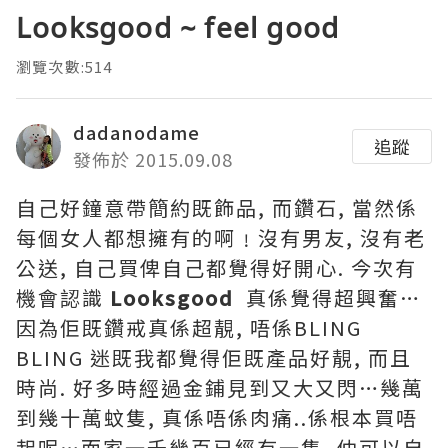
Looksgood ~ feel good
瀏覽次數:514
dadanodame
追蹤
發佈於 2015.09.08
自己好鐘意帶簡約既飾品, 而鑽石, 當然係
每個女人都想擁有的啊﹗沒有男友, 沒有老
公送, 自己買俾自己都覺得好開心. 今次有
機會認識
Looksgood
真係覺得超興奮…
因為佢既鑽戒真係超靚, 唔係BLING
BLING 迷既我都覺得佢既產品好靚, 而且
時尚. 好多時經過金鋪見到又大又閃…幾萬
到幾十萬蚊隻, 真係唔係肉痛..係根本買唔
起呢…而家一千幾百已經有一隻, 仲可以自