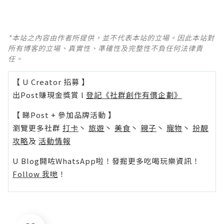
*本站之內容由作者所提供，並不代表本站的立場。因此本站對
所有博客的立場、真實性、準確性及完整性不負任何法律責
任。
【 U Creator 招募 】
出Post賺現金獎賞 l
登記《社群創作有價企劃》
【 睇Post + 參加品牌活動 】
瀏覽更多社群
打卡
丶
旅遊
丶
美食
丶
親子
丶
寵物
丶
扮靚
攻略
及
活動情報
U Blog開咗WhatsApp啦！發掘更多吃喝玩樂資訊！
Follow 我哋
！