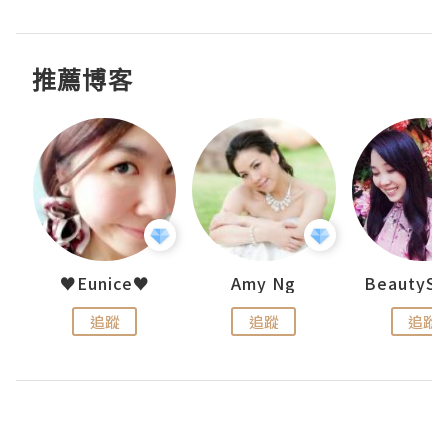
推薦博客
h 夏沫
♥Eunice♥
Amy Ng
追蹤
追蹤
追蹤