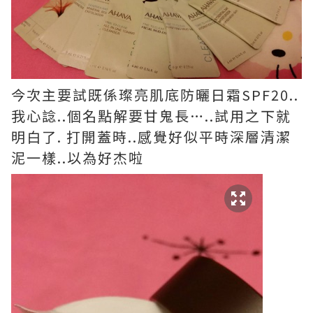
今次主要試既係璨亮肌底防曬日霜SPF20..
我心諗..個名點解要甘鬼長…..試用之下就
明白了. 打開蓋時..感覺好似平時深層清潔
泥一樣..以為好杰啦