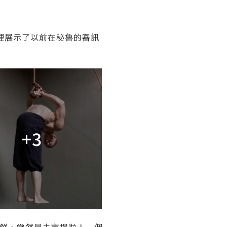
裡展示了以前在秘魯的審訊
+3
海鮮，當然是去市場啦！一個