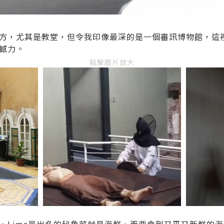
方，尤其是教堂，但令我印像最深的是一個審訊博物館，這
撼力。
點擊圖片放大
，Lima最出名的秘魯菜就是海鮮，而要食到又平又新鮮的