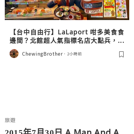
【台中自由行】LaLaport 咁多美食食
邊間？北館超人氣指標名店大點兵，深
度實測日本直送「北丸」職人料理與南
ChewingBrother
2小時前
館 LOPIA 超市神級熟食區！
旅遊
2015年7月30日 A Man And A