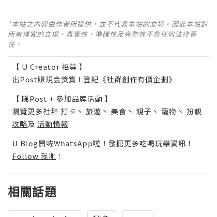
*本站之內容由作者所提供，並不代表本站的立場。因此本站對
所有博客的立場、真實性、準確性及完整性不負任何法律責
任。
【 U Creator 招募 】
出Post賺現金獎賞 l
登記《社群創作有價企劃》
【 睇Post + 參加品牌活動 】
瀏覽更多社群
打卡
丶
旅遊
丶
美食
丶
親子
丶
寵物
丶
扮靚
攻略
及
活動情報
U Blog開咗WhatsApp啦！發掘更多吃喝玩樂資訊！
Follow 我哋
！
相關話題