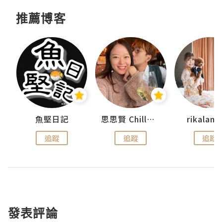
推薦博客
urnal
魚堅日記
思思賢 ChillMyBabe
rikala
追蹤
追蹤
追蹤
發表評論