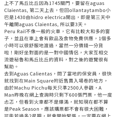
上不了馬丘比丘因為1745關門，要留在aguas
Claientas, 第二天上去，但回ollantaytambo小
巴是1430由hidro electrica開出，即是第三天中
午離開aguas Claientas, 所以要3天。
Peru Rail不像一般的火車，它有比較大和多的窗
子，並且在車上會有飲品及食物免費供應，1個多
小時可以很舒服地渡過，當然一分價錢一分貨
啦！剛好坐對面的是一對中國情侶，大家互相交
流遊秘魯和馬丘比丘的資料，對之後的遊覽很有
幫助。
去到Aguas Calientas，問了當地的保安員，很快
就找到在Main Square附近售賣入場卷的地方，
由於Machu Picchu每天只準2500人參觀，A
Man昨晚在網上查詢時只剩下600張門票，他一度
忐忑，但看到火車都不是爆滿，就知現在都不算
是Peak Season，應該購票都不會有很大困難，
可能若過多2星期，就會開始緊張，一定要在網上