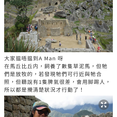
大家揾唔揾到A Man 呀
在馬丘比丘内，飼養了數隻草泥馬，但牠
們是放牧的，若發現牠們可行近與牠合
照，但聽說有1隻脾氣很差，會用脚踢人，
所以都是攪清楚狀況才行動了！