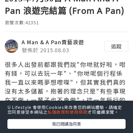
Pan 浪遊完結篇 (From A Pan)
瀏覽次數:42351
A Man & A Pan賣藝浪遊
追蹤
發佈於 2015.08.03
很多人出發前都跟我們說"你哋就好啦，咁
有錢，可以去玩一年"、"你哋呢個行程係
我一直以來嘅夢想嚟㗎"，但其實我們真的
沒有太多儲蓄，抱著的理念只是"有些事現
在不做，一輩子也不會做"，這一年所行的
U Lifestyle 會使用Cookies來改善您的網站體驗，請確定
路應該是之前10年的總和，每天行5、6小
您同意接受本網站之
私隱政策和使用條款
才可繼續瀏覽。
時，現在只是平常事，背著20幾磅的背
我已閱讀及同意
包，穿過陌生的城市，與素未謀面的人溝