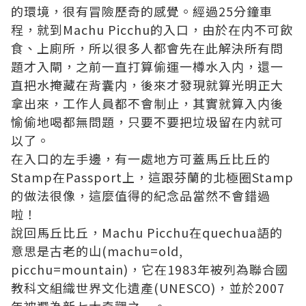
的環境，很有冒險歷奇的感覺。經過25分鐘車
程，就到Machu Picchu的入口，由於在内不可飲
食、上廁所，所以很多人都會先在此解決所有問
題才入閘，之前一直打算偷運一樽水入内，還一
直把水掩藏在背囊内，後來才發現就算光明正大
拿出來，工作人員都不會制止，其實就算入内後
愉偷地喝都無問題，只要不要把垃圾留在内就可
以了。
在入口的左手邊，有一處地方可蓋馬丘比丘的
Stamp在Passport上，這跟芬蘭的北極圈Stamp
的做法很像，這麼值得的紀念品當然不會錯過
啦！
說回馬丘比丘，Machu Picchu在quechua語的
意思是古老的山(machu=old,
picchu=mountain)，它在1983年被列為聯合國
教科文組織世界文化遺產(UNESCO)，並於2007
年被選為新七大奇觀之一。