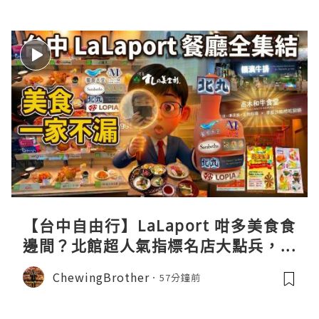
【台中自由行】LaLaport 咁多美食食
邊間？北館超人氣指標名店大點兵，深
度實測日本直送「北丸」職人料理與南
ChewingBrother
57分鐘前
館 LOPIA 超市神級熟食區！