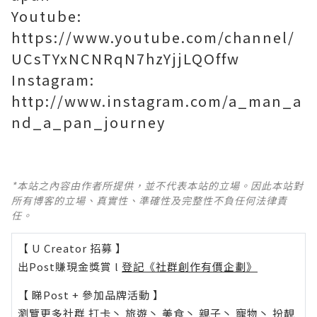
Youtube:
https://www.youtube.com/channel/
UCsTYxNCNRqN7hzYjjLQOffw
Instagram:
http://www.instagram.com/a_man_a
nd_a_pan_journey
*本站之內容由作者所提供，並不代表本站的立場。因此本站對
所有博客的立場、真實性、準確性及完整性不負任何法律責
任。
【 U Creator 招募 】
出Post賺現金獎賞 l
登記《社群創作有價企劃》
【 睇Post + 參加品牌活動 】
瀏覽更多社群
打卡
丶
旅遊
丶
美食
丶
親子
丶
寵物
丶
扮靚