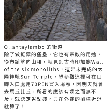
Ollantaytambo 的街道
除了做抵禦的堡壘，它也有宗教的用途，
從市鎮望向山腰，就見到古時印加族Wall
of the six monoliths，這是未完成的太
陽神殿Sun Temple，想參觀這裡可在山
脚入口處用70PEN買入場卷，因明天就會
去馬丘比丘，所看的應該有過之而無不
及，就決定省點錢，只在外邊的攤檔逛逛
就算了！