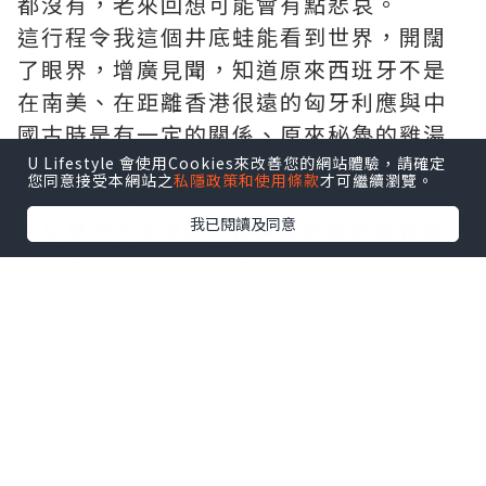
都沒有，老來回想可能會有點悲哀。
這行程令我這個井底蛙能看到世界，開闊
了眼界，增廣見聞，知道原來西班牙不是
在南美、在距離香港很遠的匈牙利應與中
國古時是有一定的關係、原來秘魯的雞湯
就是我們的雞粥；經歷過人生很多
U Lifestyle 會使用Cookies來改善您的網站體驗，請確定
您同意接受本網站之
私隱政策和使用條款
才可繼續瀏覽。
個"嘩"，在芬蘭見到北極光大爆炸、在西
我已閱讀及同意
班牙星空下浸温泉、在阿根廷看到數百隻
瑩火蟲、聽到伊瓜蘇瀑布的咆哮、秘魯踏
足傳奇馬丘比丘、與大海龜游水、玻利維
亞看到天空之鏡，與人分享很多有關香港
美食、政治、民生的事情；亦糾正了很多
人對香港的誤解，告訴他們香港不是國
家，亦不是中國的首都，香港人係講廣東
話唔係國語等；當然亦順道宣傳香港，令