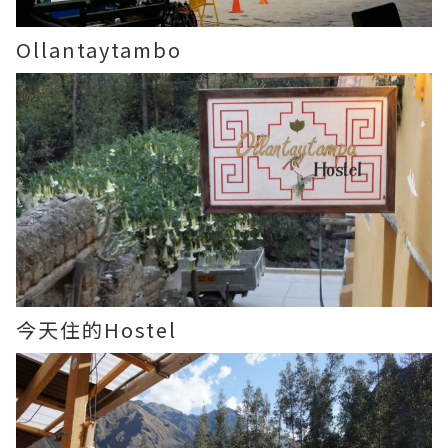
Ollantaytambo
今天住的Hostel