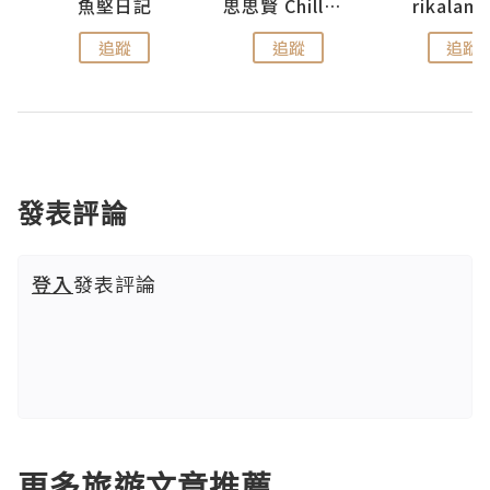
urnal
魚堅日記
思思賢 ChillMyBabe
rikala
追蹤
追蹤
追蹤
發表評論
登入
發表評論
更多旅遊文章推薦