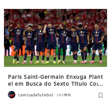
Paris Saint-Germain Enxuga Plant
el em Busca do Sexto Título Cons
ecutivo da Liga
camisadefutebol
10小時前