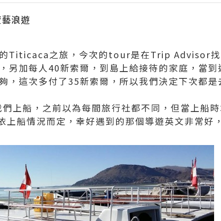
n賣藝浪遊
iticaca之旅，今次的tour是在Trip Advis
金，另加每人40新索爾，到島上給接待的家庭，當
就夠，這次多付了35新索爾，所以我們決定下次都
我們上船，之前以為每間旅行社都不同，但當上船時
依上船情況而定，幸好遇到的那個導遊英文非常好