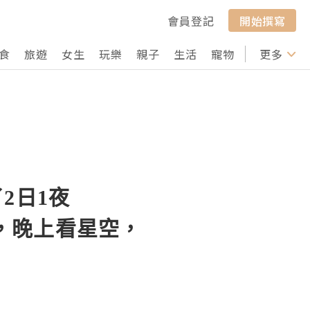
會員登記
開始撰寫
食
旅遊
女生
玩樂
親子
生活
寵物
行山
更多
打卡
了2日1夜
land，晚上看星空，