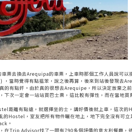
o的車票去換去Arequipa的車票，上車時那個工作人員說可以換
HK$ ) ，當時覺得有點揾笨，說之後再算，後來到站後發現去Are
真的有點奸。由於真的很想去Arequipe，所以決定放棄之
，下次一定會一站站買巴士票，這比較有彈性，而在當地買
tel距離有點遠，就選擇坐的士，講好價後就上車，這次的Hoste
咁亂的Hostel，室友把所有物件曬在地上，地下完全沒有可
ack。
在Trip Advisor找了一間有790多個評價的意大利餐廳