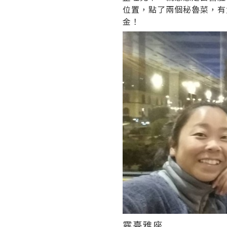
位置，點了兩個秘魯菜，有魚
金！
露臺雅座