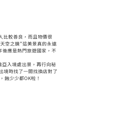
人比較善良，而且物價很
天空之鏡"這美景真的永遠
年後應是熱門旅遊國家，不
利維亞入境處出景，再行向秘
在出境時找了一間找換店對了
M，蝕少少都OK啦！