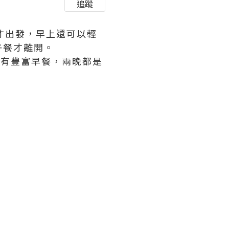
追蹤
分才出發，早上還可以輕
午餐才離開。
，又有豐富早餐，兩晚都是