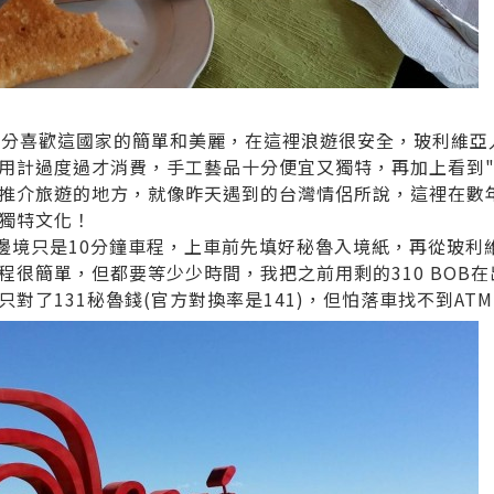
十分喜歡這國家的簡單和美麗，在這裡浪遊很安全，玻利維亞
用計過度過才消費，手工藝品十分便宜又獨特，再加上看到"
推介旅遊的地方，就像昨天遇到的台灣情侶所說，這裡在數
獨特文化！
魯的邊境只是10分鐘車程，上車前先填好秘魯入境紙，再從玻
程很簡單，但都要等少少時間，我把之前用剩的310 BOB
對了131秘魯錢(官方對換率是141)，但怕落車找不到AT