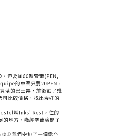
，但要加60新索爾(PEN,
quipe的車票只要20PEN，
前買落的巴士票，前後蝕了幾
票可比較價格，找出最好的
l叫Inks' Rest，住的
立足的地方，幾經辛苦濟開了
，待應為我們安排了一個露台