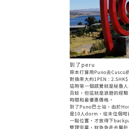
到了peru
原本打算用Puno去Cusc
對換率大約1PEN : 2.5
這時第一個感覺就是秘魯人
百蚊，但這就是浪遊的經驗
時間和最優惠價格。
到了Puno巴士站，由於Hos
是10人dorm，從未住個
一點位置，才放得下backp
整理完畢，就急急走去醫肚，