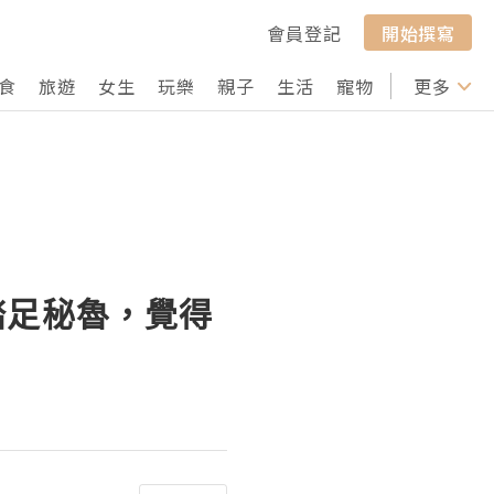
會員登記
開始撰寫
食
旅遊
女生
玩樂
親子
生活
寵物
行山
更多
打卡
首日踏足秘魯，覺得