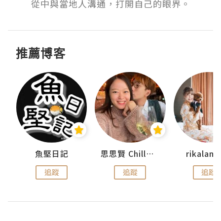
從中與當地人溝通，打開自己的眼界。
推薦博客
urnal
魚堅日記
思思賢 ChillMyBabe
rikala
追蹤
追蹤
追蹤