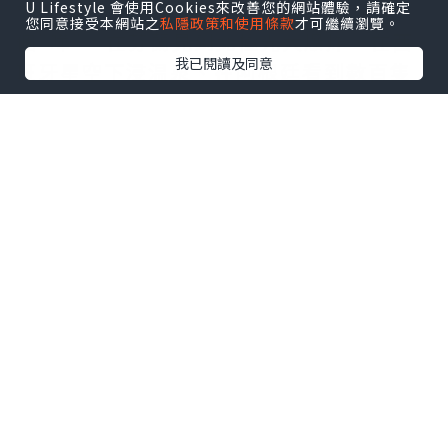
就是我們的雞粥；經歷過人生很多
U Lifestyle 會使用Cookies來改善您的網站體驗，請確定
您同意接受本網站之
私隱政策和使用條款
才可繼續瀏覽。
個"嘩"，在芬蘭見到北極光大爆炸、在西
我已閱讀及同意
班牙星空下浸温泉、在阿根廷看到數百隻
瑩火蟲、聽到伊瓜蘇瀑布的咆哮、秘魯踏
足傳奇馬丘比丘、與大海龜游水、玻利維
亞看到天空之鏡，與人分享很多有關香港
美食、政治、民生的事情；亦糾正了很多
人對香港的誤解，告訴他們香港不是國
家，亦不是中國的首都，香港人係講廣東
話唔係國語等；當然亦順道宣傳香港，令
很多人都想來香港旅遊；學了煮很多地道
菜，這一切一切都只是在一年内發生，但
每一幕仍像昨天，永存在我們腦海裡，亦
成了可講一世的話題，老來與A Man回憶
時，應該回味無窮。