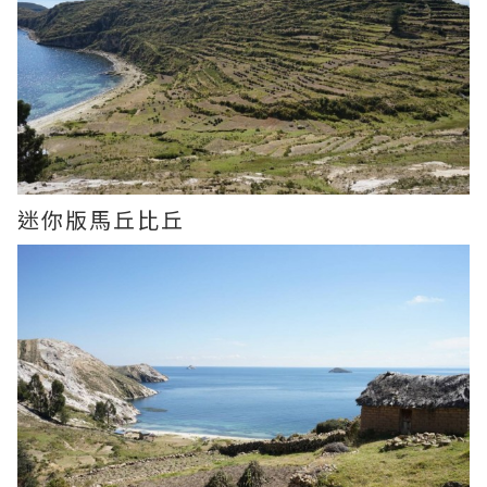
迷你版馬丘比丘