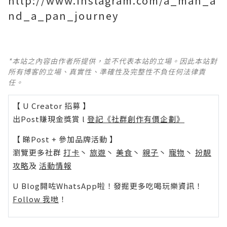
http://www.instagram.com/a_man_a
nd_a_pan_journey
*本站之內容由作者所提供，並不代表本站的立場。因此本站對
所有博客的立場、真實性、準確性及完整性不負任何法律責
任。
【 U Creator 招募 】
出Post賺現金獎賞 l
登記《社群創作有價企劃》
【 睇Post + 參加品牌活動 】
瀏覽更多社群
打卡
丶
旅遊
丶
美食
丶
親子
丶
寵物
丶
扮靚
攻略
及
活動情報
U Blog開咗WhatsApp啦！發掘更多吃喝玩樂資訊！
Follow 我哋
！