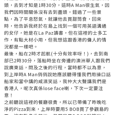
頭，去到才知是1時30分，這時A Man很生氣，因
我們因時間關係沒有去到盡頭，錯過了一些景
點，為了平息怒氣，就讓他去買甜筒食，回來
時，他告訴我終於在島上找到一個可用英語溝通
的女仔，她是在La Paz讀書，但在這裡的士多工
作，有點大材小用，但我想這跟香港的傭人的情
況都是一樣吧。
最後，船在2時才起航(十分有效率呀！)，去到南
部已2時30分，落船時坐在旁邊的澳洲華人跟我們
說廣東話，問及之後的行程，當時都不以為意，
到上岸時A Man俏俏說她應該聽得懂我們用操口話
船家和當中講的咸濕笑話，我仲大大聲講我們是
香港人，呢次真係lose face喇，下次一定要注
意！
之前聽說這裡的餐廳很貴，所以已帶備了昨晚吃
淨的Pizza到來，上岸時要用5 BOB買了參觀島的