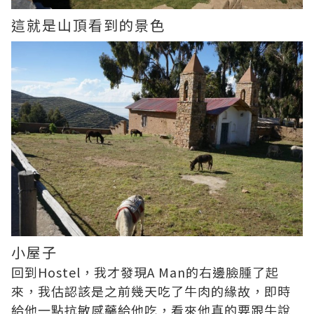
這就是山頂看到的景色
小屋子
回到Hostel，我才發現A Man的右邊臉腫了起
來，我估認該是之前幾天吃了牛肉的緣故，即時
給他一點抗敏感藥給他吃，看來他真的要跟牛說