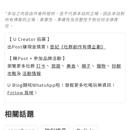
*本站之內容由作者所提供，並不代表本站的立場。因此本站對
所有博客的立場、真實性、準確性及完整性不負任何法律責
任。
【 U Creator 招募 】
出Post賺現金獎賞 l
登記《社群創作有價企劃》
【 睇Post + 參加品牌活動 】
瀏覽更多社群
打卡
丶
旅遊
丶
美食
丶
親子
丶
寵物
丶
扮靚
攻略
及
活動情報
U Blog開咗WhatsApp啦！發掘更多吃喝玩樂資訊！
Follow 我哋
！
相關話題