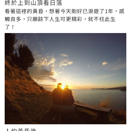
終於上到山頂看日落
看著這裡的黃昏，想著今天剛好已浪遊了1年，感
觸良多，只願餘下人生可更精彩，就不枉此生
了！
人約黃昏後