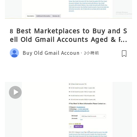
8 Best Marketplaces to Buy and S
ell Old Gmail Accounts Aged & PV
A Safely (Any Country) – 2026 Gui
Buy Old Gmail Accoun
2小時前
de