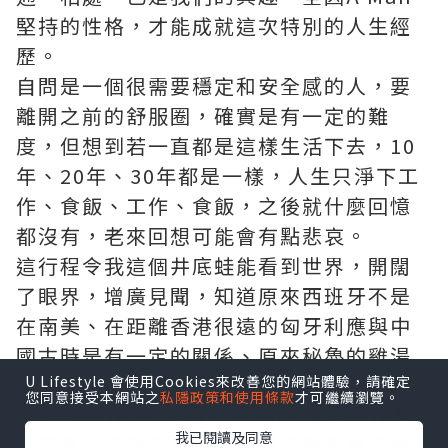
堅持的性格，才能成就這次特別的人生經
歷。
自問是一個很需要穩定和安全感的人，要
離開之前的舒服圈，確實是有一定的難
度，但想到若一直都是這樣生活下去，10
年、20年、30年都是一樣，人生只淨下工
作、食飯、工作、食飯，之後就什麼回憶
都沒有，老來回想可能會有點悲哀。
這行程令我這個井底蛙能看到世界，開闊
了眼界，增廣見聞，知道原來西班牙不是
在南美、在距離香港很遠的匈牙利應與中
國古時是有一定的關係、原來秘魯的雞湯
就是我們的雞粥；經歷過人生很多
U Lifestyle 會使用Cookies來改善您的網站體驗，請確定
您同意接受本網站之
私隱政策和使用條款
才可繼續瀏覽。
個"嘩"，在芬蘭見到北極光大爆炸、在西
我已閱讀及同意
班牙星空下浸温泉、在阿根廷看到數百隻