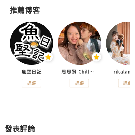
推薦博客
urnal
魚堅日記
思思賢 ChillMyBabe
rikala
追蹤
追蹤
追蹤
發表評論