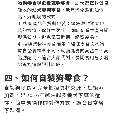
物狗零食
與
低敏寵物零食
，幼犬選擇軟質易
吸收的
幼犬專用零食
，老年犬優選低油低
脂、好咀嚼的款式。
檢查產品保質與包裝：優選密封獨立包
裝的零食，保鮮性更佳，同時查看生產日期
與保質期，避免購買臨期、變質產品。
拒絕跨物種零食混用：貓咪零食與狗狗
零食營養標準不同，幼貓濕食的高蛋白、高
脂肪配比不適合犬類代謝，長期食用易引發
腸胃疾病與肥胖問題。
四、如何自製狗零食？
自製狗零食可完全把控食材來源，杜絕添
加劑，是2026年越來越多養犬家庭的選
擇。簡單易操作的製作方式，適合日常居
家製備。