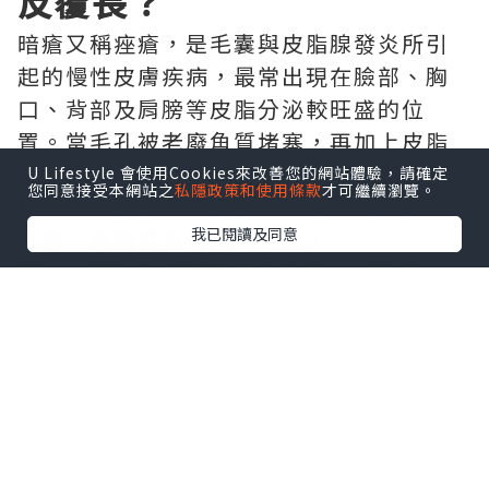
反覆長？
暗瘡又稱痤瘡，是毛囊與皮脂腺發炎所引
起的慢性皮膚疾病，最常出現在臉部、胸
口、背部及肩膀等皮脂分泌較旺盛的位
置。當毛孔被老廢角質堵塞，再加上皮脂
分泌過多，便容易形成粉刺，若受到痤瘡
U Lifestyle 會使用Cookies來改善您的網站體驗，請確定
您同意接受本網站之
私隱政策和使用條款
才可繼續瀏覽。
桿菌增生及發炎反應影響，就可能演變成
我已閱讀及同意
紅腫、膿皰甚至囊腫型暗瘡。
不少人認為暗瘡只是因為臉沒有洗乾淨，
其實真正原因通常比想像中更複雜，往往
是多種因素共同作用所造成。
皮脂分泌過多
青春期或荷爾蒙變化時，皮脂腺會分泌較
多油脂。如果油脂無法順利排出毛孔，便
容易與老廢角質混合形成堵塞，增加暗瘡