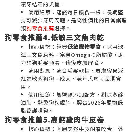
積牙結石的犬隻。
使用細節：建議每日餵食一根，長期堅
持可減少牙周問題，是高性價比的日常護理
類
狗零食推薦
選擇。
狗零食推薦4.低敏三文魚肉乾
核心優勢：經典
低敏寵物零食
，採用深
海三文魚原料，富含Omega-3脂肪酸，助
力狗狗毛髮順滑、修復皮膚屏障。
適用對象：適合毛髮乾枯、皮膚容易泛
紅過敏的狗狗，成犬、老年犬均可長期食
用。
使用細節：無鹽無添加配方，剔除多餘
油脂，避免狗狗虛胖，契合2026年寵物低
脂養護趨勢。
狗零食推薦5.高鈣雞肉牛皮卷
核心優勢：內層天然牛皮耐磨咬合，外