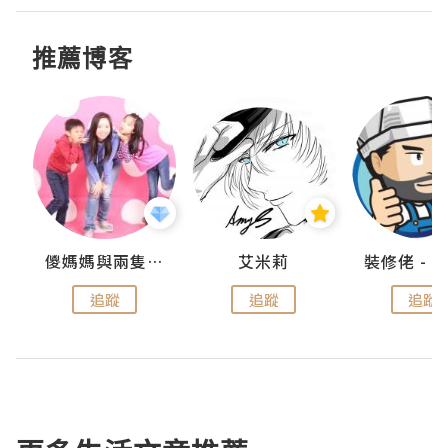
推薦博客
點滴
儍媽媽與兩隻小魔怪之家
艾米莉
追蹤
追蹤
追蹤