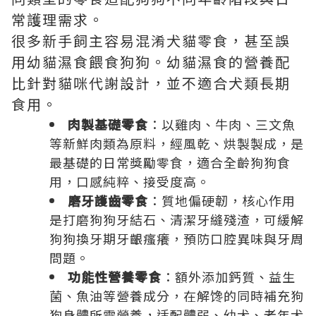
常護理需求。
很多新手飼主容易混淆犬貓零食，甚至誤
用幼貓濕食餵食狗狗。幼貓濕食的營養配
比針對貓咪代謝設計，並不適合犬類長期
食用。
肉製基礎零食
：以雞肉、牛肉、三文魚
等新鮮肉類為原料，經風乾、烘製製成，是
最基礎的日常獎勵零食，適合全齡狗狗食
用，口感純粹、接受度高。
磨牙護齒零食
：質地偏硬韌，核心作用
是打磨狗狗牙結石、清潔牙縫殘渣，可緩解
狗狗換牙期牙齦瘙癢，預防口腔異味與牙周
問題。
功能性營養零食
：額外添加鈣質、益生
菌、魚油等營養成分，在解馋的同時補充狗
狗身體所需營養，适配體弱、幼犬、老年犬