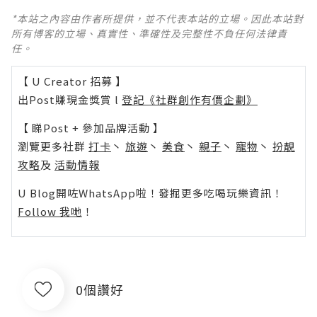
*本站之內容由作者所提供，並不代表本站的立場。因此本站對
所有博客的立場、真實性、準確性及完整性不負任何法律責
任。
【 U Creator 招募 】
出Post賺現金獎賞 l
登記《社群創作有價企劃》
【 睇Post + 參加品牌活動 】
瀏覽更多社群
打卡
丶
旅遊
丶
美食
丶
親子
丶
寵物
丶
扮靚
攻略
及
活動情報
U Blog開咗WhatsApp啦！發掘更多吃喝玩樂資訊！
Follow 我哋
！
0個讚好