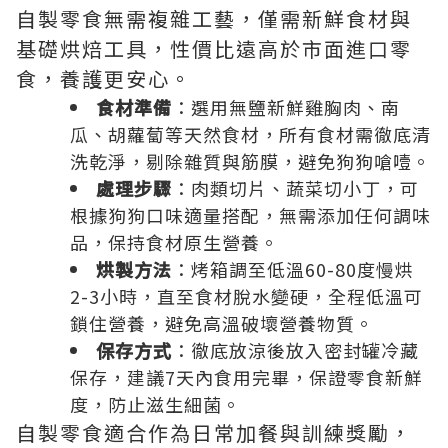
自製零食無需複雜工藝，僅需新鮮食材與
基礎烘焙工具，性價比遠高於市面進口零
食，養護更安心。
食材準備
：選用無鹽新鮮雞胸肉、南
瓜、胡蘿蔔等天然食材，所有食材需徹底清
洗乾淨，剔除雜質與筋膜，避免狗狗嗆噎。
處理步驟
：肉類切片、蔬菜切小丁，可
根據狗狗口味適量搭配，無需添加任何調味
品，保持食材原生營養。
烘製方法
：烤箱調至低溫60-80度慢烘
2-3小時，直至食材脫水變硬，全程低溫可
鎖住營養，避免高溫破壞營養物質。
保存方式
：徹底放涼後放入密封罐冷藏
保存，建議7天內食用完畢，保證零食新鮮
度，防止滋生細菌。
自製零食適合作為日常加餐與訓練獎勵，