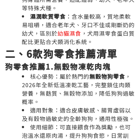
等特殊犬種。
濕潤軟質零食
：含水量較高，質地柔軟
易咀嚼，適合老年犬、牙口不佳或剛斷奶的
幼犬，區別於
幼貓濕食
，犬用濕零食蛋白質
配比更贴合犬類消化系統。
二、6款狗零食推薦清單
狗零食推薦1.無穀物凍乾肉塊
核心優勢：屬於熱門的
無穀物狗零食
，
2026年全新低溫凍乾工藝，完整鎖住肉類
營養，無麩質、無穀物添加，降低狗狗過敏
概率。
適用對象：適合皮膚敏感、腸胃虛弱以
及有穀物過敏史的全齡狗狗，通用性極強。
使用細節：可直接餵食作為獎勵，也可
泡溫水還原肉湯，提升狗狗食慾，日常訓