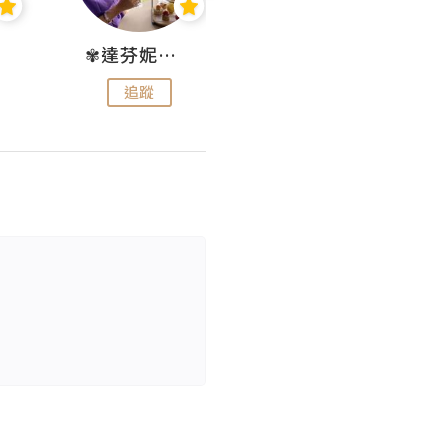
✾達芬妮•愛孩子•愛生活✾
wendysugar享受生活gogogo
追蹤
追蹤