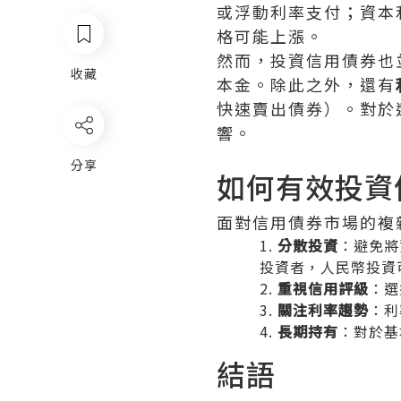
或浮動利率支付；資本
格可能上漲。
然而，投資信用債券也
收藏
本金。除此之外，還有
快速賣出債券）。對於
響。
分享
如何有效投資
面對信用債券市場的複
分散投資
：避免將
投資者，人民幣投資
重視信用評級
：選
關注利率趨勢
：利
長期持有
：對於基
結語