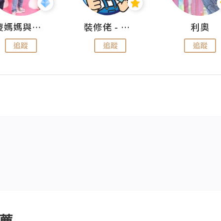
儍媽媽與兩隻小魔怪之家
裝修佬 - 香港一站式網上裝修平台
利奧
追蹤
追蹤
追蹤
薦