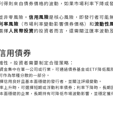
利得則來自債券價格的波動，如果市場利率下降或
並非零風險。
信用風險
是核心風險，即發行者可能
利率風險
（市場利率變動影響債券價格）和
流動性
選擇
人民幣投資
的投資者而言，還需關注匯率波動
信用債券
雜性，投資者需要制定合理策略：
資金集中在單一公司或行業，可通過債券基金或ETF降低風
可作為幣種分散的一部分。
擇信用良好且基本面穩健的發行者，並關注評級變動。
率上升時，可選擇短期或浮動利率債券；利率下降時，長期
本面穩健的企業，長期持有可降低市場波動影響，並穩定獲