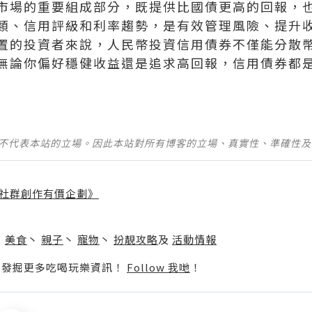
市場的重要組成部分，既提供比國債更高的回報，
類、信用評級和利率趨勢，是有效管理風險、提升
置的投資者來說，人民幣投資信用債券不僅能分散
無論你偏好穩健收益還是追求高回報，信用債券都
並不代表本站的立場。因此本站對所有博客的立場、真實性、準確性
社群創作有價企劃》
】
丶
美食
丶
親子
丶
寵物
丶
扮靚攻略
及
活動情報
p啦！發掘更多吃喝玩樂資訊！
Follow 我哋
！