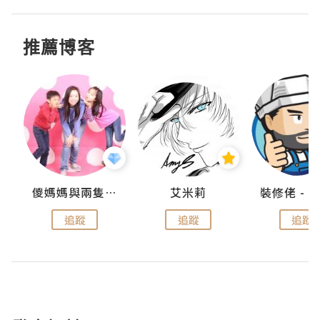
推薦博客
點滴
儍媽媽與兩隻小魔怪之家
艾米莉
追蹤
追蹤
追蹤