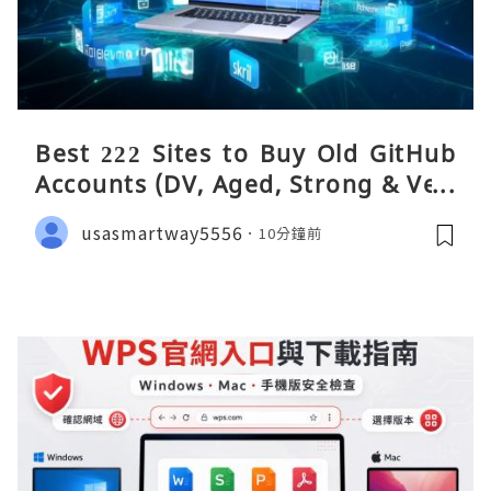
Best 222 Sites to Buy Old GitHub
Accounts (DV, Aged, Strong & Veri
fied)
usasmartway5556
10分鐘前