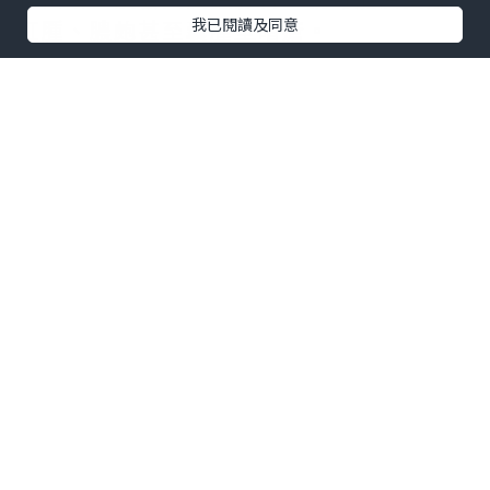
我已閱讀及同意
紅腫、膿皰甚至囊腫型暗瘡。
不少人認為暗瘡只是因為臉沒有洗乾淨，
其實真正原因通常比想像中更複雜，往往
是多種因素共同作用所造成。
皮脂分泌過多
青春期或荷爾蒙變化時，皮脂腺會分泌較
多油脂。如果油脂無法順利排出毛孔，便
容易與老廢角質混合形成堵塞，增加暗瘡
發生的機率。
毛孔角化異常
正常情況下，角質細胞會自然代謝脫落，
但若角質更新速度異常，便可能堆積在毛
孔內，形成粉刺。這也是許多人明明每天
洗臉，仍然反覆長暗瘡的重要原因之一。