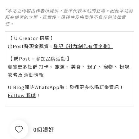
*本站之內容由作者所提供，並不代表本站的立場。因此本站對
所有博客的立場、真實性、準確性及完整性不負任何法律責
任。
【 U Creator 招募 】
出Post賺現金獎賞 l
登記《社群創作有價企劃》
【 睇Post + 參加品牌活動 】
瀏覽更多社群
打卡
丶
旅遊
丶
美食
丶
親子
丶
寵物
丶
扮靚
攻略
及
活動情報
U Blog開咗WhatsApp啦！發掘更多吃喝玩樂資訊！
Follow 我哋
！
0個讚好