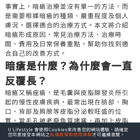
事實上，暗瘡治療並沒有單一的方法，而
是需要根據暗瘡的種類、嚴重程度及個人
膚況，選擇適合的治療方式。本文將介紹
暗瘡形成原因、常見治療方法、治療時
間、費用及日常保養重點，幫助你找到適
合自己的改善方式。
暗瘡是什麼？為什麼會一直
反覆長？
暗瘡又稱痤瘡，是毛囊與皮脂腺發炎所引
起的慢性皮膚疾病，最常出現在臉部、胸
口、背部及肩膀等皮脂分泌較旺盛的位
置。當毛孔被老廢角質堵塞，再加上皮脂
分泌過多，便容易形成粉刺，若受到痤瘡
U Lifestyle 會使用Cookies來改善您的網站體驗，請確定
您同意接受本網站之
私隱政策和使用條款
才可繼續瀏覽。
桿菌增生及發炎反應影響，就可能演變成