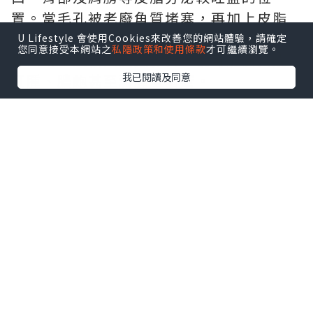
置。當毛孔被老廢角質堵塞，再加上皮脂
分泌過多，便容易形成粉刺，若受到痤瘡
U Lifestyle 會使用Cookies來改善您的網站體驗，請確定
您同意接受本網站之
私隱政策和使用條款
才可繼續瀏覽。
桿菌增生及發炎反應影響，就可能演變成
我已閱讀及同意
紅腫、膿皰甚至囊腫型暗瘡。
不少人認為暗瘡只是因為臉沒有洗乾淨，
其實真正原因通常比想像中更複雜，往往
是多種因素共同作用所造成。
皮脂分泌過多
青春期或荷爾蒙變化時，皮脂腺會分泌較
多油脂。如果油脂無法順利排出毛孔，便
容易與老廢角質混合形成堵塞，增加暗瘡
發生的機率。
毛孔角化異常
正常情況下，角質細胞會自然代謝脫落，