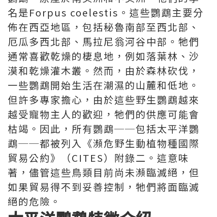
名是Forpus coelestis。這些鸚鵡主要分
佈在西亞地區，包括秘魯南部至西北部、
厄瓜多西北部、馬拉尼翁河谷中部。牠們
通常喜歡乾燥的棲息地，例如落葉林、沙
漠和乾燥灌木叢。然而，由於森林砍伐，
一些鸚鵡開始生活在潮濕的山麓和低地。
但許多專家擔心，由於這些野生鸚鵡越來
越受寵物主人的歡迎，牠們的供應可能會
枯竭。因此，所有鸚鵡──包括太平洋鸚
鵡──都被列入《瀕危野生動植物種國際
貿易公約》（CITES）附錄二。這意味
著，儘管這些鳥類目前尚未瀕臨滅絕，但
如果貿易得不到妥善控制，牠們將面臨滅
絕的危險。