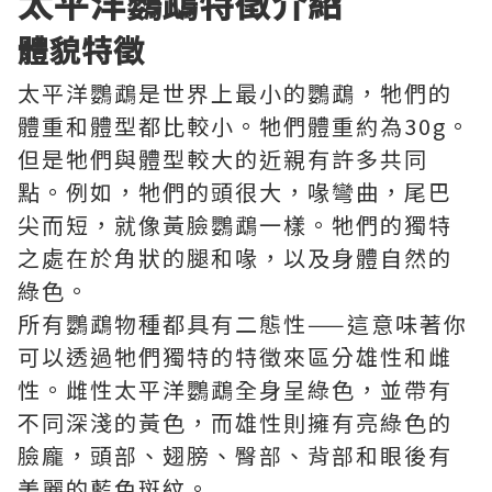
太平洋鸚鵡特徵介紹
體貌特徵
太平洋鸚鵡是世界上最小的鸚鵡，牠們的
體重和體型都比較小。牠們體重約為30g。
但是牠們與體型較大的近親有許多共同
點。例如，牠們的頭很大，喙彎曲，尾巴
尖而短，就像黃臉鸚鵡一樣。牠們的獨特
之處在於角狀的腿和喙，以及身體自然的
綠色。
所有鸚鵡物種都具有二態性——這意味著你
可以透過牠們獨特的特徵來區分雄性和雌
性。雌性太平洋鸚鵡全身呈綠色，並帶有
不同深淺的黃色，而雄性則擁有亮綠色的
臉龐，頭部、翅膀、臀部、背部和眼後有
美麗的藍色斑紋。