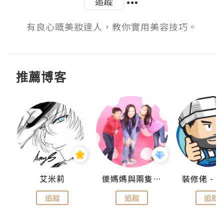
追蹤
有良心嘅美妝達人，教你實用美容技巧。
推薦博客
點滴
艾米莉
儍媽媽與兩隻小魔怪之家
追蹤
追蹤
追蹤