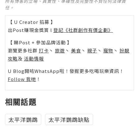
所有博客的立場、真實性、準確性及完整性不負任何法律責
任。
【 U Creator 招募 】
出Post賺現金獎賞 l
登記《社群創作有價企劃》
【 睇Post + 參加品牌活動 】
瀏覽更多社群
打卡
丶
旅遊
丶
美食
丶
親子
丶
寵物
丶
扮靚
攻略
及
活動情報
U Blog開咗WhatsApp啦！發掘更多吃喝玩樂資訊！
Follow 我哋
！
相關話題
太平洋鸚鵡
太平洋鸚鵡缺點