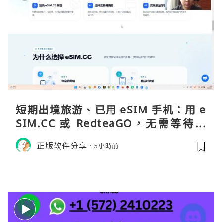
短期出境旅游、已用 eSIM 手机：用 e
SIM.CC 或 RedteaGO，无需等待收
货。需要“当地号码 + 通话短信”（如
正版软件分享
5小時前
打车、外卖、客户联络）：优先 Redt
eaGO（明确提供通话短信套餐）。长