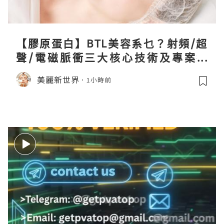
【膠原蛋白】BTL美容系乜？射頻/超
聲/電磁脈衝三大核心技術及專案盤
點！
美麗新世界
1小時前