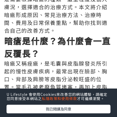
膚況，選擇適合的治療方式。本文將介紹
暗瘡形成原因、常見治療方法、治療時
間、費用及日常保養重點，幫助你找到適
合自己的改善方式。
暗瘡是什麼？為什麼會一直
反覆長？
暗瘡又稱痤瘡，是毛囊與皮脂腺發炎所引
起的慢性皮膚疾病，最常出現在臉部、胸
口、背部及肩膀等皮脂分泌較旺盛的位
置。當毛孔被老廢角質堵塞，再加上皮脂
分泌過多，便容易形成粉刺，若受到痤瘡
U Lifestyle 會使用Cookies來改善您的網站體驗，請確定
您同意接受本網站之
私隱政策和使用條款
才可繼續瀏覽。
桿菌增生及發炎反應影響，就可能演變成
我已閱讀及同意
紅腫、膿皰甚至囊腫型暗瘡。