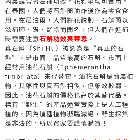
內裏蘊含著滋補功效。花和莖均可食用。
在泰國，人們將石斛蘭油炸後作為零食食
用。在尼泊爾，人們將花醃制。石斛蘭以
滋補肺、胃、腎陰而聞名，但人們在進補
時需要注意
石斛功效與禁忌
。
真石斛（Shi Hu）被認為是“真正的石
斛”，是市面上品質最高的石斛。市面上
經常用油花石斛（Ephemerantha
fimbriata）來代替它。油花石斛是蘭屬植
物，其藥性與真石斛相似，但藥效較弱。
因此，油花石斛的價格也高於其替代品。
標有“野生”的產品通常實際上是人工種
植的，因為這種植物瀕臨滅絕，野生採集
是非法的，所以買家要謹慎購買！