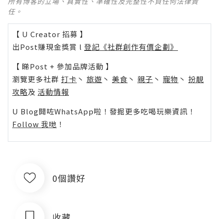
所有博客的立場、真實性、準確性及完整性不負任何法律責
任。
【 U Creator 招募 】
出Post賺現金獎賞 l
登記《社群創作有價企劃》
【 睇Post + 參加品牌活動 】
瀏覽更多社群
打卡
丶
旅遊
丶
美食
丶
親子
丶
寵物
丶
扮靚
攻略
及
活動情報
U Blog開咗WhatsApp啦！發掘更多吃喝玩樂資訊！
Follow 我哋
！
0個讚好
收藏