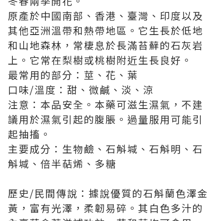
冬春兩季開花。
原產於中國南部、香港、臺灣、印度以及
其他亞洲溫帶和熱帶地區。它生長於低地
和山地森林，常棲息於長滿苔蘚的石灰岩
上。它常在梨樹或桃樹附近生長良好。
最常用的部分：莖、花、葉
口味/溫度：甜、微鹹、淡、涼
注意：本品安全。本藥可滋生濕氣，不建
議用於濕氣引起的腹脹。過量服用可能引
起抽搐。
主要成分：生物鹼、石斛堿、石斛明、石
斛堿、倍半萜烯、多糖
歷史/民間傳說：據說優質的石斛蘭色澤金
黃，富有光澤，柔韌易碎。其白色多汁的