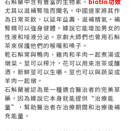
石斛蘭中含有豐富的生物素，
biotin功效
尤其以滋補腎陰而聞名。中國道家將其作
為日常茶飲，以延年益壽、滋補精氣。補
腎精可以強身健體。據說它能增加男女的
性液和唾液分泌。京劇大師們也曾用石斛
茶來保護他們的喉嚨和嗓子。
乾石斛常與鴨肉、雞肉和羊肉一起煮湯或
燉菜。莖可以榨汁，花可以用來泡茶或釀
酒。新鮮莖可以生嚼。莖也可以與蔬菜或
羊肉一起燉。
石斛蘭被認為是一種適合醫治者的完美草
藥，因為據說它本身就能提供“治療能
量”，幫助醫治者在治療期間和治療後補
充能量。