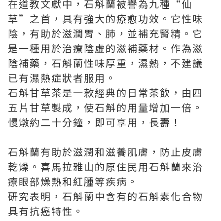
在道教文獻中，石斛蘭被譽為九種“仙
草”之首，具有強大的療愈功效。它性味
陰，有助於滋潤胃、肺，並補充腎精。它
是一種用於治療陰虛的滋補藥材。作為滋
陰補藥，石斛蘭性味厚重，濕熱，不建議
已有濕熱症狀者服用。
石斛甘草茶是一款經典的日常茶飲，由四
五片甘草製成，使石斛的用量增加一倍。
慢燉約二十分鐘，即可享用，長壽！
石斛蘭有助於滋潤和滋養肌膚，防止皮膚
乾燥。喜馬拉雅山的原住民用石斛蘭來治
療眼部燥熱和紅腫等疾病。
研究表明，石斛蘭中含有的石斛素化合物
具有抗癌特性。