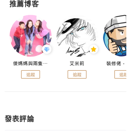
推薦博客
點滴
儍媽媽與兩隻小魔怪之家
艾米莉
追蹤
追蹤
追蹤
發表評論