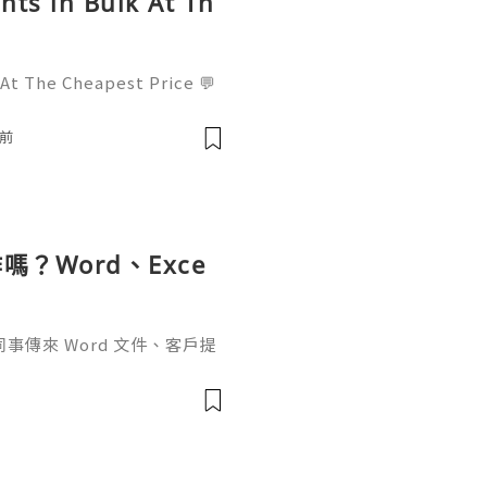
nts in Bulk At Th
 At The Cheapest Price 💬
! 📧 Email: usamarketit@
-8300 🚀 Telegram: @usa
鐘前
✅
？Word、Exce
傳來 Word 文件、客戶提
rPoint，最後又要把資料整理成
式，處理起來比較零散。因此不