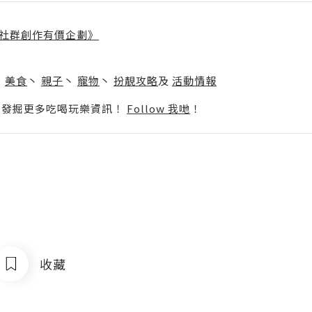
社群創作有價企劃》
】
丶
美食
丶
親子
丶
寵物
丶
扮靚攻略
及
活動情報
p啦！發掘更多吃喝玩樂資訊！
Follow 我哋
！
收藏