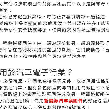
可靠性取決於緊固件的類型和品質。以下是與螺母
應用：
緊固件配有鋸齒狀鉚環，可防止安裝後旋轉。憑藉這
的不銹鋼板上提供堅固的承載螺紋。並且現在許多工廠
大量零件安全快速裝配，使用的緊固件類型包括螺
是一種機械緊固件，由一端的頭部和另一端的圓柱形
紋嵌件旨在為薄材料提供堅固的螺紋。它們被稱為“
適合管材、擠壓件和其他類似類型的應用
用於汽車電子行業？
，必須可靠、牢固地連接電子元件，以提供最佳性
車製造行業，但有多種類型的專門使用的緊固件。
印刷電路板上的表面安裝緊固件成為另一種電路板組
造成的潛在損壞。使用
新能源汽车紧固件
的好處包括
裝以及減少廢品、搬運和電路板損壞風險。