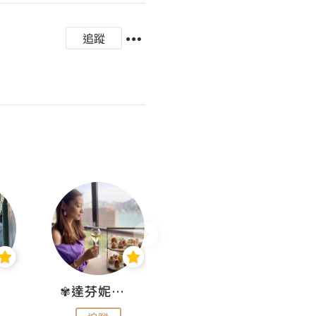
追蹤
✾達芬妮•愛孩子•愛生活✾
wendysugar享受生活gogogo