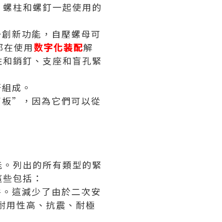
、螺柱和螺釘一起使用的
一創新功能，自壓螺母可
都在使用
数字化装配
解
柱和銷釘、支座和盲孔緊
杆組成。
盲板”，因為它們可以從
能。列出的所有類型的緊
這些包括：
件。這減少了由於二次安
耐用性高、抗震、耐極