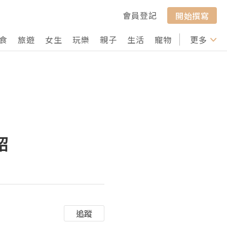
會員登記
開始撰寫
食
旅遊
女生
玩樂
親子
生活
寵物
行山
更多
打卡
紹
追蹤