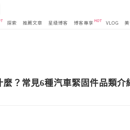
探索
推薦文章
星級博客
博客專享
VLOG
美
什麼？常見6種汽車緊固件品類介