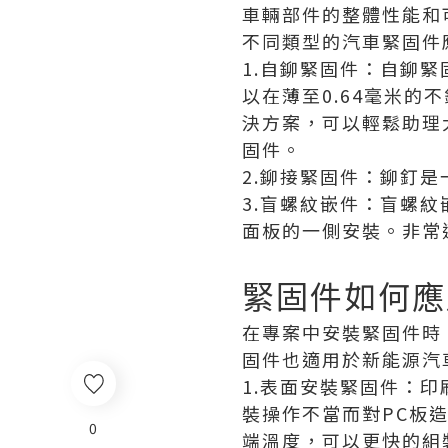
車輛部件的整體性能和
不同類型的汽車緊固件
1.自鉚緊固件：自鉚
以在薄至0.64毫米
決方案，可以輕鬆助理
固件。
2.鉚接緊固件：鉚釘
3.盲螺紋嵌件：盲螺
面板的一側安裝。非常
緊固件如何應
在專案中安裝緊固件時
固件也適用於新能源汽
1.表面安裝緊固件：
裝操作不當而對PC板
0
端溫度，可以更快的組