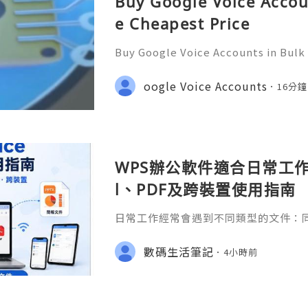
Buy Google Voice Accou
e Cheapest Price
Buy Google Voice Accounts in Bulk
Need Assistance? We’re Here 24/7
gmail.com 💎 WhatsApp: +1(772)563
oogle Voice Accounts
16分
marketit 🎮 discord: usamarketit 
WPS辦公軟件適合日常工作嗎
l、PDF及跨裝置使用指南
日常工作經常會遇到不同類型的文件：同事
供 Excel 表格、開會前要修改 Powe
PDF。 如果每種文件都要使用不同程
數碼生活筆記
4小時前
少人會接觸 WPS Offic