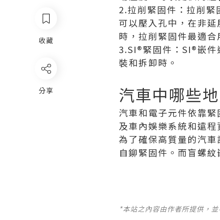
2.拉削緊固件：拉削
可以壓入孔中，在非延
時，拉削緊固件最適合
收藏
3.SI®緊固件：SI
裝和拆卸時。
汽車中哪些地
分享
汽車和電子元件依靠緊
及車內娛樂系統和遠程
為了確保高質量的汽車
自鉚緊固件。而盲螺紋
*本站之內容由作者所提供，