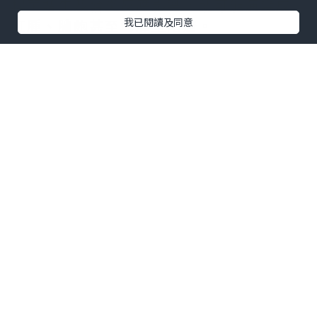
桿菌增生及發炎反應影響，就可能演變成
我已閱讀及同意
紅腫、膿皰甚至囊腫型暗瘡。
不少人認為暗瘡只是因為臉沒有洗乾淨，
其實真正原因通常比想像中更複雜，往往
是多種因素共同作用所造成。
皮脂分泌過多
青春期或荷爾蒙變化時，皮脂腺會分泌較
多油脂。如果油脂無法順利排出毛孔，便
容易與老廢角質混合形成堵塞，增加暗瘡
發生的機率。
毛孔角化異常
正常情況下，角質細胞會自然代謝脫落，
但若角質更新速度異常，便可能堆積在毛
孔內，形成粉刺。這也是許多人明明每天
洗臉，仍然反覆長暗瘡的重要原因之一。