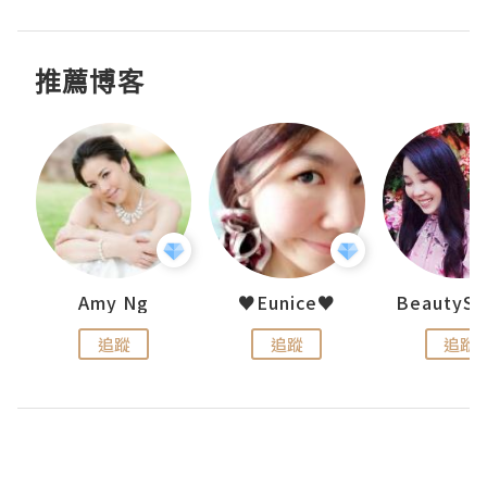
推薦博客
h 夏沫
Amy Ng
♥Eunice♥
追蹤
追蹤
追蹤