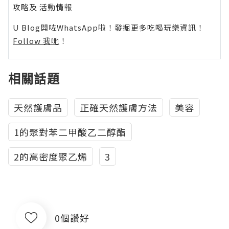
攻略
及
活動情報
U Blog開咗WhatsApp啦！發掘更多吃喝玩樂資訊！
Follow 我哋
！
相關話題
天然護膚品
正確天然護膚方法
美容
1的聚對苯二甲酸乙二醇酯
2的高密度聚乙烯
3
0個讚好