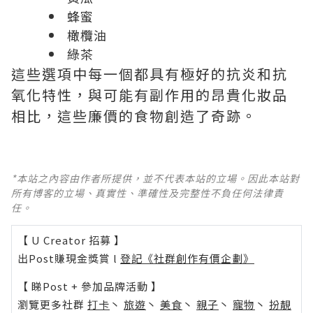
蜂蜜
橄欖油
綠茶
這些選項中每一個都具有極好的抗炎和抗
氧化特性，與可能有副作用的昂貴化妝品
相比，這些廉價的食物創造了奇跡。
*本站之內容由作者所提供，並不代表本站的立場。因此本站對
所有博客的立場、真實性、準確性及完整性不負任何法律責
任。
【 U Creator 招募 】
出Post賺現金獎賞 l
登記《社群創作有價企劃》
【 睇Post + 參加品牌活動 】
瀏覽更多社群
打卡
丶
旅遊
丶
美食
丶
親子
丶
寵物
丶
扮靚