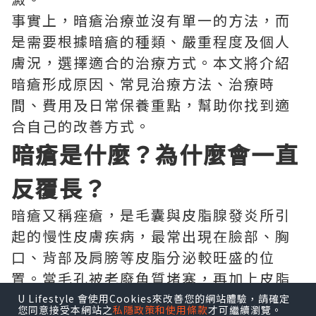
事實上，暗瘡治療並沒有單一的方法，而
是需要根據暗瘡的種類、嚴重程度及個人
膚況，選擇適合的治療方式。本文將介紹
暗瘡形成原因、常見治療方法、治療時
間、費用及日常保養重點，幫助你找到適
合自己的改善方式。
暗瘡是什麼？為什麼會一直
反覆長？
暗瘡又稱痤瘡，是毛囊與皮脂腺發炎所引
起的慢性皮膚疾病，最常出現在臉部、胸
口、背部及肩膀等皮脂分泌較旺盛的位
置。當毛孔被老廢角質堵塞，再加上皮脂
分泌過多，便容易形成粉刺，若受到痤瘡
U Lifestyle 會使用Cookies來改善您的網站體驗，請確定
您同意接受本網站之
私隱政策和使用條款
才可繼續瀏覽。