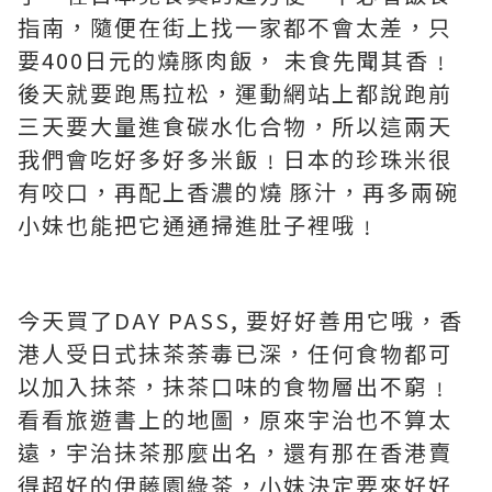
指南，隨便在街上找一家都不會太差，只
要400日元的燒豚肉飯， 未食先聞其香﹗
後天就要跑馬拉松，運動網站上都說跑前
三天要大量進食碳水化合物，所以這兩天
我們會吃好多好多米飯﹗日本的珍珠米很
有咬口，再配上香濃的燒 豚汁，再多兩碗
小妹也能把它通通掃進肚子裡哦﹗
今天買了DAY PASS, 要好好善用它哦，香
港人受日式抺茶荼毒已深，任何食物都可
以加入抺茶，抺茶口味的食物層出不窮﹗
看看旅遊書上的地圖，原來宇治也不算太
遠，宇治抺茶那麼出名，還有那在香港賣
得超好的伊藤園綠茶，小妹決定要來好好