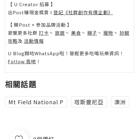
【 U Creator 招募 】
出Post賺現金獎賞 l
登記《社群創作有價企劃》
【 睇Post + 參加品牌活動 】
瀏覽更多社群
打卡
丶
旅遊
丶
美食
丶
親子
丶
寵物
丶
扮靚
攻略
及
活動情報
U Blog開咗WhatsApp啦！發掘更多吃喝玩樂資訊！
Follow 我哋
！
相關話題
Mt Field National P
塔斯曼尼亞
澳洲
0個讚好