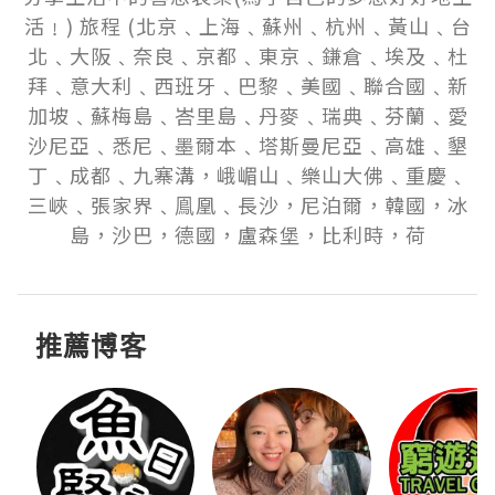
活﹗) 旅程 (北京﹑上海﹑蘇州﹑杭州﹑黃山﹑台
北﹑大阪﹑奈良﹑京都﹑東京﹑鎌倉﹑埃及﹑杜
拜﹑意大利﹑西班牙﹑巴黎﹑美國﹑聯合國﹑新
加坡﹑蘇梅島﹑峇里島﹑丹麥﹑瑞典﹑芬蘭﹑愛
沙尼亞﹑悉尼﹑墨爾本﹑塔斯曼尼亞﹑高雄﹑墾
丁﹑成都﹑九寨溝，峨嵋山﹑樂山大佛﹑重慶﹑
三峽﹑張家界﹑鳯凰﹑長沙，尼泊爾，韓國，冰
島，沙巴，德國，盧森堡，比利時，荷
推薦博客