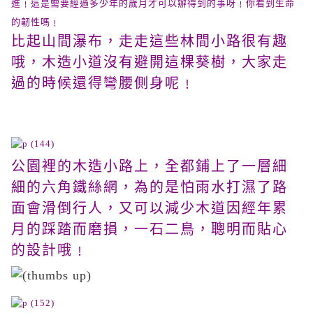
進﹗這是需要經過多少年的歲月才可以辦得到的事呀﹗你看到生命
的韌性嗎﹗
比起山間瀑布，走走這些林間小路很有趣
哦，木造小道沒有避開這棵葵樹，大家走
過的時候還得彎腰側身呢﹗
公園裡的木造小路上，全都鋪上了一層細
細的六角鐵絲網，為的是怕雨水打濕了路
面會滑倒行人，又可以減少木道因經年累
月的踩踏而磨損，一石二鳥，聰明而貼心
的設計哦﹗