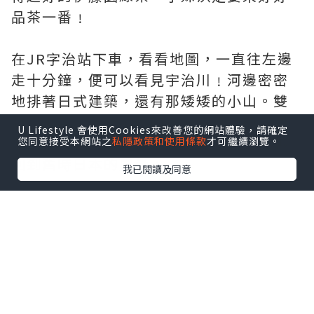
品茶一番﹗
在JR字治站下車，看看地圖，一直往左邊
走十分鐘，便可以看見宇治川﹗河邊密密
地排著日式建築，還有那矮矮的小山。雙
颱風來襲，天空陰陰的，一些蒼涼的氛圍
U Lifestyle 會使用Cookies來改善您的網站體驗，請確定
下，聽著湍急的河水聲，竟有些時光穿越
您同意接受本網站之
私隱政策和使用條款
才可繼續瀏覽。
回到舊時日本的感覺﹗
我已閱讀及同意
日本年青人風格迴異又強烈，但小朋友們
不論男女卻個個清純又乖巧。下雨囉，雨
衣，水鞋，雨傘，背包雨水罩，通通上
身，還有那全日本小朋友每天上學放學都
必 定戴在頭上的小黃帽。可愛的小圓臉，
乍看之下讓小妹想起<櫻桃小丸子>的卡通