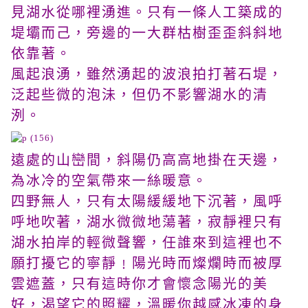
見湖水從哪裡湧進。只有一條人工築成的
堤壩而己，旁邊的一大群枯樹歪歪斜斜地
依靠著。
風起浪湧，雖然湧起的波浪拍打著石堤，
泛起些微的泡沬，但仍不影響湖水的清
洌。
遠處的山巒間，斜陽仍高高地掛在天邊，
為冰冷的空氣帶來一絲暖意。
四野無人，只有太陽緩緩地下沉著，風呼
呼地吹著，湖水微微地蕩著，寂靜裡只有
湖水拍岸的輕微聲響，任誰來到這裡也不
願打擾它的寧靜﹗陽光時而燦爛時而被厚
雲遮蓋，只有這時你才會懷念陽光的美
好，渴望它的照耀，溫暖你越感冰凍的身