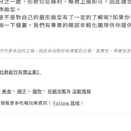
分之一處，形狀切忌鋒利，略微上揚即可。因此適
飾臉型。
是不是對自己的眉形臉型有了一定的了解呢?如果你
詢一下健麗。我們有專業的眼部年輕化團隊供你提
並不代表本站的立場。因此本站對所有博客的立場、真實性、準確性
社群創作有價企劃》
】
丶
美食
丶
親子
丶
寵物
丶
扮靚攻略
及
活動情報
p啦！發掘更多吃喝玩樂資訊！
Follow 我哋
！