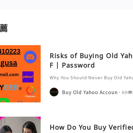
薦
Risks of Buying Old Ya
F | Password
Why You Should Never Buy Old Yah
ntinues to be used by millions of 
onal communication, business cor
Buy Old Yahoo Accoun
3小時
ccount recovery. Because of
How Do You Buy Verifie