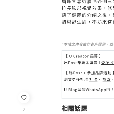
眉峰宜靠近眉毛外側三
拉長臉部視覺效果，修
聽了健麗的介紹之後，
初戀野生眉，不妨來咨
*本站之內容由作者所提供，
【 U Creator 招募 】
出Post賺現金獎賞 l
登記《
【 睇Post + 參加品牌活動 
瀏覽更多社群
打卡
丶
旅遊
U Blog開咗WhatsAp
相關話題
0