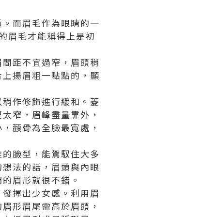
重。而眉毛作為眼睛的一
的眉毛才能稱得上是初
眉間距不宜過窄，眉頭稍
合上揚眉粗一點點的，顯
以稍作修飾進行緩和。菱
要太窄，眉峰盡量靠外，
小，顴骨為全臉最寬處，
准的臉型，能駕馭住大多
的想法的話，眉頭與內眼
潤的眉形就很不錯。
，發揮出少女感。利用眉
的眉形眉尾需高於眉頭，