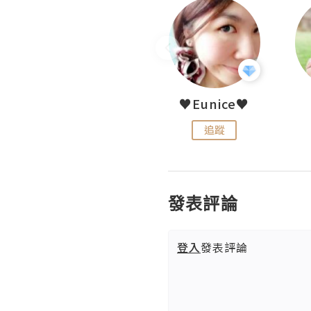
LoveCath 夏沫
♥Eunice♥
追蹤
追蹤
發表評論
登入
發表評論