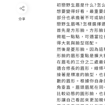
初戀野生眉是什么?怎
想要變得好看，最重要
部分也承擔著不可或缺
分享
戀野生眉嗎?怎樣選擇
首先是方形臉。方形臉
微粗一點點，可適當拉
得大氣與臉型搭配。
然後是菱形臉。因為這
形臉的眉形重點是擴大
在眉毛的三分之二處最
適合修長的眉形，線條
接著是標准的臉型，也
數的眉形。根據你自身
角垂直，眉頭眉尾在同
比較幼態的圓形臉，也
形讓自己看起來更加親