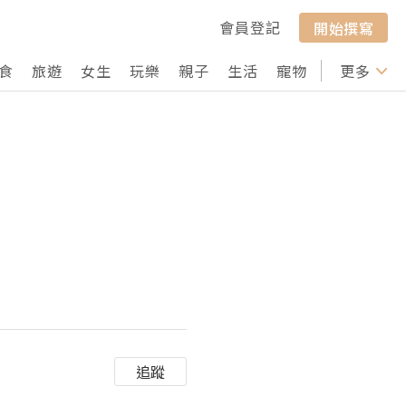
會員登記
開始撰寫
食
旅遊
女生
玩樂
親子
生活
寵物
行山
更多
打卡
追蹤