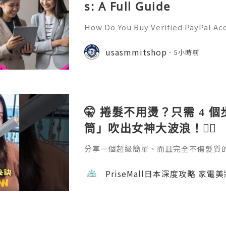
s: A Full Guide
How Do You Buy Verified PayPal Acc
l is one of the most widely recogn
orms, used by individuals, freelan
usasmmitshop
5小時前
usinesses, and organiza
🤫 捲髮不用燙？只需 4 
筒」吹出女神大波浪！💇‍♀️
分享一個超級簡單、而且完全不傷髮質的捲髮方
emall.com/products/daewoo-ha
成。過程完全不會像電熱捲那樣灼熱刺
PriseMall日本深度攻略 家電
自然。如果你也擔心燙髮傷頭髮，這招一定要學
隊用心做每一個內容，真的不容易 🙏 如
w 支持一下吧！ 📘 FB →