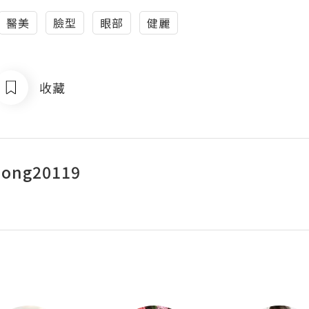
醫美
臉型
眼部
健麗
收藏
Wong20119