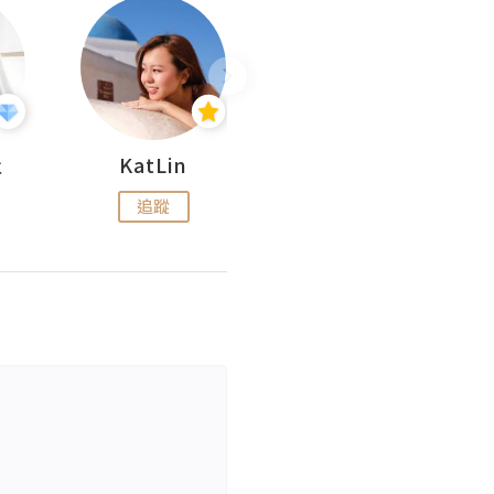
杜
KatLin
Missmiki 米奇小姐
追蹤
追蹤