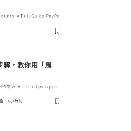
ounts: A Full Guide PayPa
ized online payment platf
cers, merchants, online b
個步驟，教你用「風
法！✨ https://pris
ir-dryer 只需要 4 個步驟就能完
痛，吹出來的大波浪捲度非常
美妝
6小時前
起來！🌬️💇‍♀️ 我們團
果你欣賞我們的努力，Follo