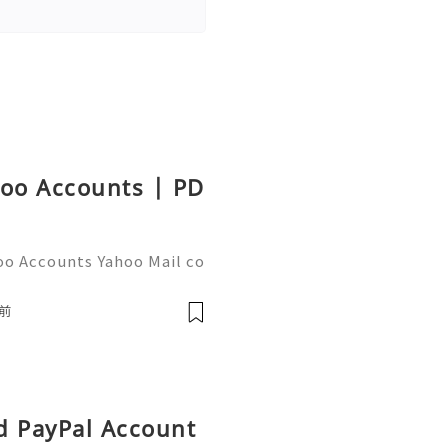
hoo Accounts | PD
oo Accounts Yahoo Mail co
people worldwide for pers
respondence, and online a
前
d PayPal Account