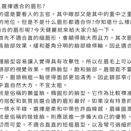
么選擇適合的眉形?
的還是要看人的五官。其中眼部又是其中的重中之
的地位。但是不是什么眉形都適合你?你知道什么樣
適合的眉形呢?今天健麗就來給大家介紹一下。
首先不適合直的細眉形，會顯得臉大而且方。其次
長臉部效果，緩和菱角分明的臉部線條輪。因此適
種臉型容易讓人覺得具有攻擊性。所以在眉毛上可
額部的視覺效果，修飾臉型，飽和臉部。眉間距不
好，眉頭稍粗一點使得面部更加清秀。因此額部窄
平直自然大方，不宜太粗。
就是俗稱的鵝蛋臉。橢圓形的臉型。它作為比較標
的搭配和氣質挑選合適的眉形最好。如果沒有特意
一條水平線，選擇是柔和中帶些許曲線感，眉峰圓
就是俗稱的娃娃臉。則應該進一步擴大自己的優勢
切而可愛。不適合直直的短粗眉型，以及彎弓過細