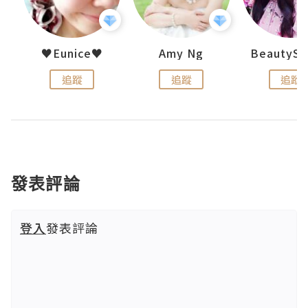
h 夏沫
♥Eunice♥
Amy Ng
追蹤
追蹤
追蹤
發表評論
登入
發表評論