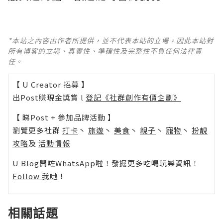
*本站之內容由作者所提供，並不代表本站的立場。因此本站對
所有博客的立場、真實性、準確性及完整性不負任何法律責
任。
【 U Creator 招募 】
出Post賺現金獎賞 l
登記《社群創作有價企劃》
【 睇Post + 參加品牌活動 】
瀏覽更多社群
打卡
丶
旅遊
丶
美食
丶
親子
丶
寵物
丶
扮靚
攻略
及
活動情報
U Blog開咗WhatsApp啦！發掘更多吃喝玩樂資訊！
Follow 我哋
！
相關話題