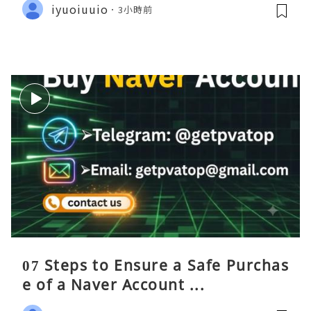
iyuoiuuio
3小時前
07 Steps to Ensure a Safe Purchas
e of a Naver Account ...