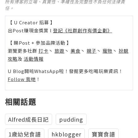
所有博客的立場、真實性、準確性及完整性不負任何法律責
任。
【 U Creator 招募 】
出Post賺現金獎賞 l
登記《社群創作有價企劃》
【 睇Post + 參加品牌活動 】
瀏覽更多社群
打卡
丶
旅遊
丶
美食
丶
親子
丶
寵物
丶
扮靚
攻略
及
活動情報
U Blog開咗WhatsApp啦！發掘更多吃喝玩樂資訊！
Follow 我哋
！
相關話題
Alfred成長日記
pudding
1歲幼兒食譜
hkblogger
寶寶食譜