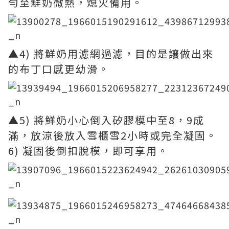
勻至鮮奶微熱，熄火備用。
▲4) 將鮮奶用濾網過濾，目的是讓做出來
的布丁口感更幼滑。
▲5) 將鮮奶小心倒入矽膠模中至8，9成
滿，放涼後放入雪櫃雪2小時或完全凝固。
6) 凝固後倒扣脫模，即可享用。